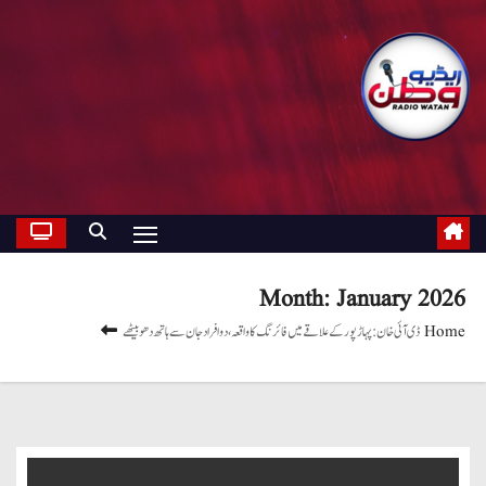
Month:
January 2026
Home
ڈی آئی خان: پہاڑپور کے علاقے میں فائرنگ کا واقعہ، دو افراد جان سے ہاتھ دھو بیٹھے