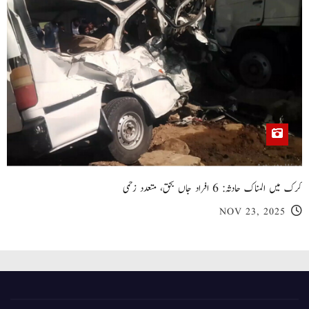
کرک میں المناک حادثہ: 6 افراد جاں بحق، متعدد زخمی
NOV 23, 2025