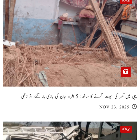
خیبر پختونخوا
پبی میں گھر کی چھت گرنے کا سانحہ: 5 افراد جان کی بازی ہار گئے، 3 زخمی
NOV 23, 2025
خیبر پختونخوا