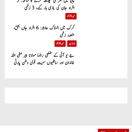
پبی میں گھر کی چھت گرنے کا سانحہ: 5
افراد جان کی بازی ہار گئے، 3 زخمی
خیبر پختونخوا
کرک میں المناک حادثہ: 6 افراد جاں بحق،
متعدد زخمی
تازہ ترین
خیبر پختونخوا
جے یو آئی کے ضلعی رہنما مولانا پیر صفی اللہ
خاندان اور ساتھیوں سمیت قومی وطن پارٹی
میں شامل