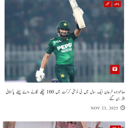
پاکستان
کھیل
صاحبزادہ فرحان ایک سال میں ٹی ٹوئنٹی کرکٹ میں 100 چھکے لگانے والے پہلے پاکستانی
بیٹر بن گئے
NOV 23, 2025