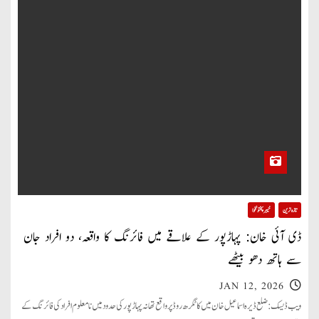
تازہ ترین
خیبر پختونخوا
ڈی آئی خان: پہاڑپور کے علاقے میں فائرنگ کا واقعہ، دو افراد جان
سے ہاتھ دھو بیٹھے
JAN 12, 2026
ویب ڈیسک: ضلع ڈیرہ اسماعیل خان میں کاٹگرھ روڈ پر واقع تھانہ پہاڑپور کی حدود میں نامعلوم افراد کی فائرنگ کے