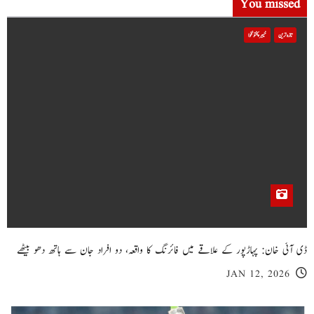
You missed
تازہ ترین
خیبر پختونخوا
ڈی آئی خان: پہاڑپور کے علاقے میں فائرنگ کا واقعہ، دو افراد جان سے ہاتھ دھو بیٹھے
JAN 12, 2026