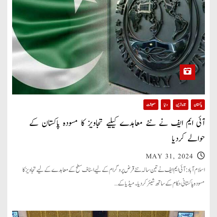
پاکستان
تازہ ترین
دنیا
معیشت
آئی ایم ایف نے نئے معاہدے کیلیے تجاویز کا مسودہ پاکستان کے
حوالے کردیا
MAY 31, 2024
اسلام آباد: آئی ایم ایف نے تین سالہ نئے قرض پروگرام کے لیے اسٹاف سطح کے معاہدے کے لیے تجاویز کا
مسودہ پاکستانی حکام کے ساتھ شیئر کردیا۔ میڈیا کے…