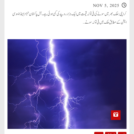
NOV 5, 2025
کراچی: ملک بھر میں سونے کی فی تولہ قیمت میں ایک ہزار روپے کی کمی ہوئی ہے۔ آل پاکستان جیمز اینڈ ایسوسی
ایشن کے مطابق ملک میں فی تولہ سونے…