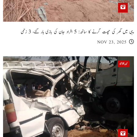
پبی میں گھر کی چھت گرنے کا سانحہ: 5 افراد جان کی بازی ہار گئے، 3 زخمی
NOV 23, 2025
خیبر پختونخوا