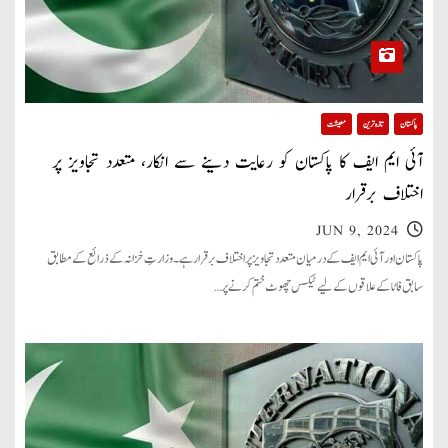
پاکستان
تازہ ترین
معیشت
آئی ایم ایف کا پاکستان کو رعایت دینے سے انکار، متعدد تجاویز پر
اختلاف برقرار
JUN 9, 2024
پاکستان اور آئی ایم ایف کے درمیان متعدد تجاویز پر اختلاف برقرار ہے۔ وزارتِ خزانہ کے ذرائع کے مطابق
سابق فاٹا کے علاقوں کے لیے ٹیکس چھوٹ ختم کرنے پر…