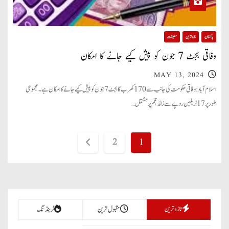
پاکستان
تازہ ترین
معیشت
وفاقی بجٹ 7 جون کو پیش کیے جانے کا امکان
MAY 13, 2024
اسلام آباد: وفاقی حکومت کی جانب سے 170 کھرب کا بجٹ 7 جون کو پیش کیے جانے کا امکان ہے۔ مجموعی
طورپر 17 ٹریلین روپے سے زائد حجم پر مشتمل…
P
2
1
o
s
t
تازہ ترین
مقبول ترین
ٹرینڈنگ
s