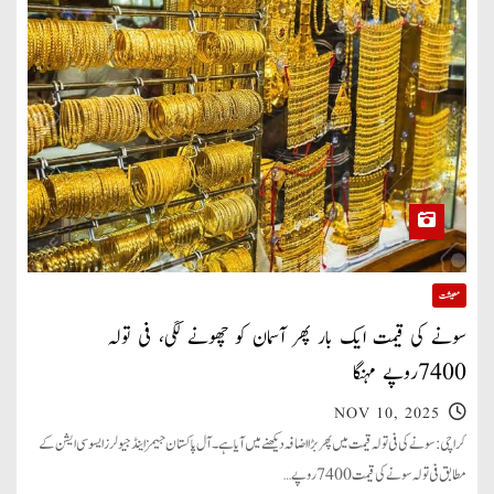
معیشت
سونے کی قیمت ایک بار پھر آسمان کو چھونے لگی، فی تولہ
7400روپے مہنگا
NOV 10, 2025
کراچی: سونے کی فی تولہ قیمت میں پھر بڑا اضافہ دیکھنے میں آیا ہے۔ آل پاکستان جیمز اینڈ جیولرز ایسوسی ایشن کے
مطابق فی تولہ سونے کی قیمت 7400 روپے…