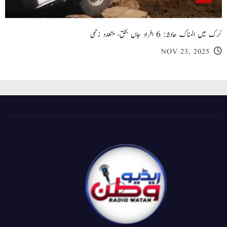
کرک میں المناک حادثہ: 6 افراد جاں بحق، متعدد زخمی
NOV 23, 2025