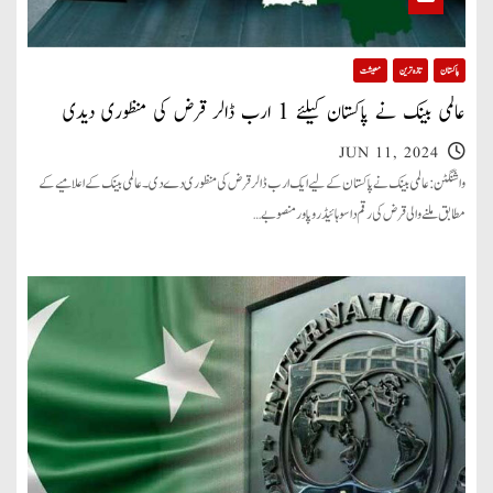
پاکستان
تازہ ترین
معیشت
عالمی بینک نے پاکستان کیلئے 1 ارب ڈالر قرض کی منظوری دیدی
JUN 11, 2024
واشنگٹن: عالمی بینک نے پاکستان کے لیے ایک ارب ڈالر قرض کی منظوری دے دی۔ عالمی بینک کے اعلامیے کے
مطابق ملنے والی قرض کی رقم داسو ہائیڈرو پاور منصوبے…