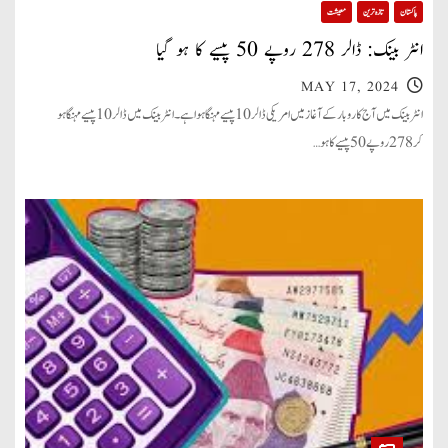
پاکستان
تازہ ترین
معیشت
انٹر بینک: ڈالر 278 روپے 50 پیسے کا ہو گیا
MAY 17, 2024
انٹر بینک میں آج کاروبار کے آغاز میں امریکی ڈالر 10 پیسے مہنگا ہوا ہے۔ انٹر بینک میں ڈالر 10 پیسے مہنگا ہو
کر 278 روپے 50 پیسے کا ہو…