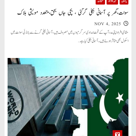
پاکستان
خیبر پختونخوا
معیشت
سوات،گھر پر آسمانی بجلی گرگئی ، بچی جاں بحق،متعدد مویشی ہلاک
NOV 4, 2025
مقامی افراد اپنی مدد آپ کے تحت امدادی سرگرمیوں میں مصروف ہیں ، آسمانی بجلی گرنے سے بانڈئی سوات میں
اسکول بھی متاثر ہوئے ہیں ۔ آسمانی بجلی کیا ہے…