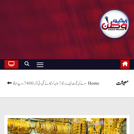
معیشت
Home
سونے کی قیمت ایک بار پھر آسمان کو چھونے لگی، فی تولہ 7400روپے مہنگا