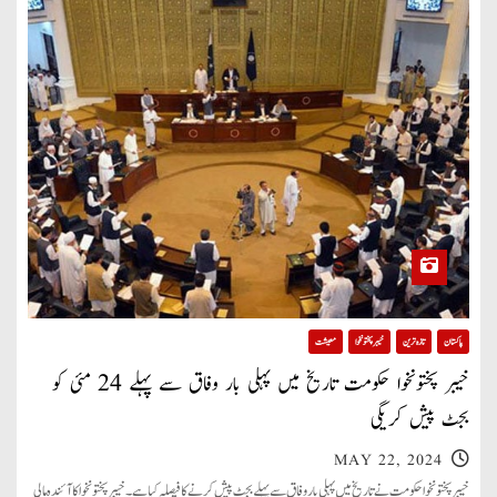
پاکستان
تازہ ترین
خیبر پختونخوا
معیشت
خیبر پختونخوا حکومت تاریخ میں پہلی بار وفاق سے پہلے 24 مئی کو
بجٹ پیش کریگی
MAY 22, 2024
خیبر پختونخوا حکومت نے تاریخ میں پہلی بار وفاق سے پہلے بجٹ پیش کرنے کا فیصلہ کیا ہے۔ خیبر پختونخوا کا آئندہ مالی