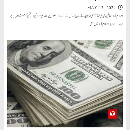
MAY 17, 2024
اسلام آباد: عالمی مالیاتی فنڈ ( آئی ایم ایف) نے پاکستان کے ذمے قرضوں پر بھاری سود کی ادائیگی کو معیشت پر بوجھ
قرار دے دیا۔ اسلام آباد میں آئی…