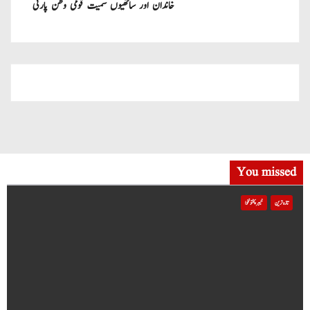
خاندان اور ساتھیوں سمیت قومی وطن پارٹی
میں شامل
You missed
تازہ ترین
خیبر پختونخوا