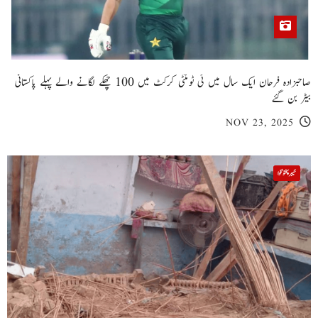
صاحبزادہ فرحان ایک سال میں ٹی ٹوئنٹی کرکٹ میں 100 چھکے لگانے والے پہلے پاکستانی
بیٹر بن گئے
NOV 23, 2025
خیبر پختونخوا