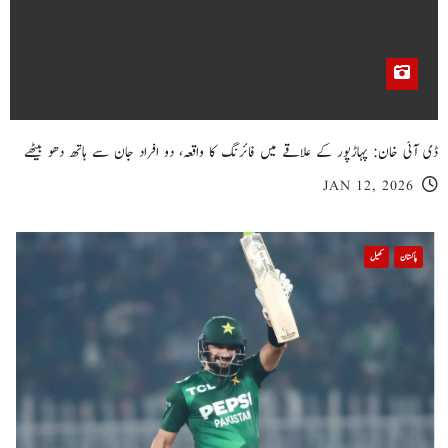
ڈی آئی خان: پہاڑپور کے علاقے میں فائرنگ کا واقعہ، دو افراد جان سے ہاتھ دھو بیٹھے
JAN 12, 2026
پاکستان
کھیل