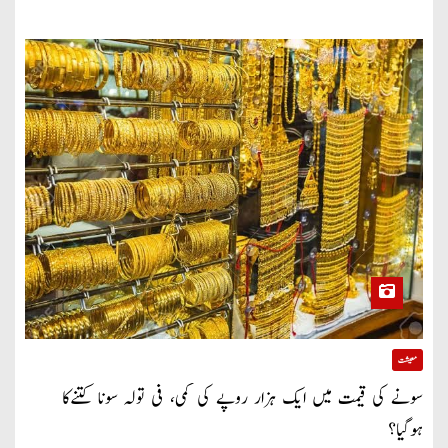
معیشت
سونے کی قیمت میں ایک ہزار روپے کی کمی، فی تولہ سونا کتنےکا
ہوگیا؟