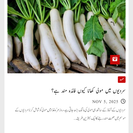
صحت
سردیوں میں مولی کھانا کیوں فائدہ مند ہے؟
NOV 5, 2025
سردیوں کے آغاز کے ساتھ ہی مولی کی مانگ بڑھ جاتی ہے، روزمرّہ غذا میں مولی کو شامل کرنا سردیوں کے
موسم میں صحت مند رہنے کا ایک بہترین طریقہ…