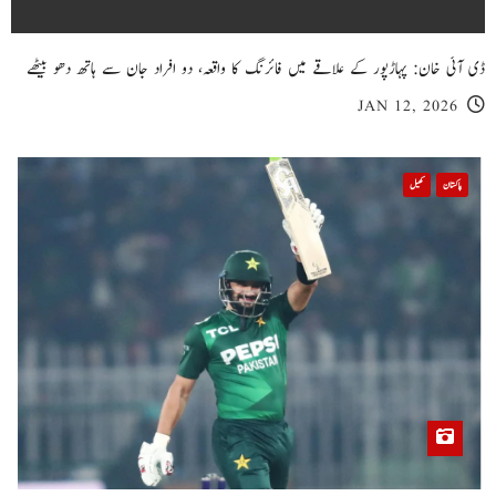
ڈی آئی خان: پہاڑپور کے علاقے میں فائرنگ کا واقعہ، دو افراد جان سے ہاتھ دھو بیٹھے
JAN 12, 2026
پاکستان
کھیل