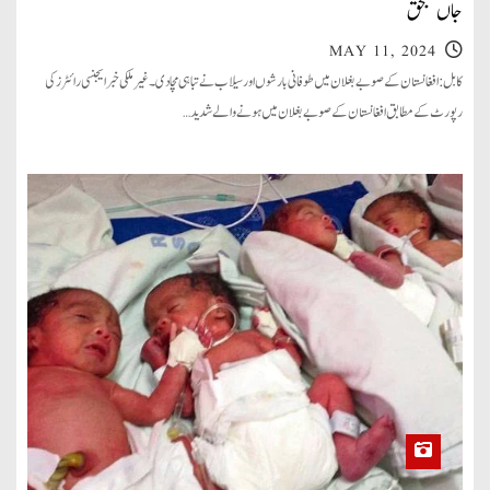
جاں بحق
MAY 11, 2024
کابل: افغانستان کے صوبے بغلان میں طوفانی بارشوں اور سیلاب نے تباہی مچا دی۔ غیر ملکی خبرایجنسی رائٹرز کی
رپورٹ کے مطابق افغانستان کے صوبے بغلان میں ہونے والے شدید…