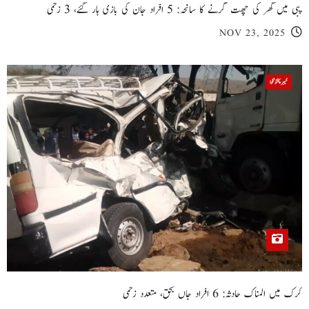
پبی میں گھر کی چھت گرنے کا سانحہ: 5 افراد جان کی بازی ہار گئے، 3 زخمی
NOV 23, 2025
خیبر پختونخوا
کرک میں المناک حادثہ: 6 افراد جاں بحق، متعدد زخمی