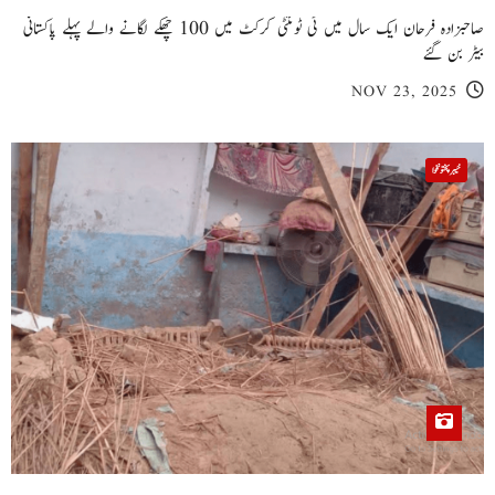
صاحبزادہ فرحان ایک سال میں ٹی ٹوئنٹی کرکٹ میں 100 چھکے لگانے والے پہلے پاکستانی
بیٹر بن گئے
NOV 23, 2025
خیبر پختونخوا