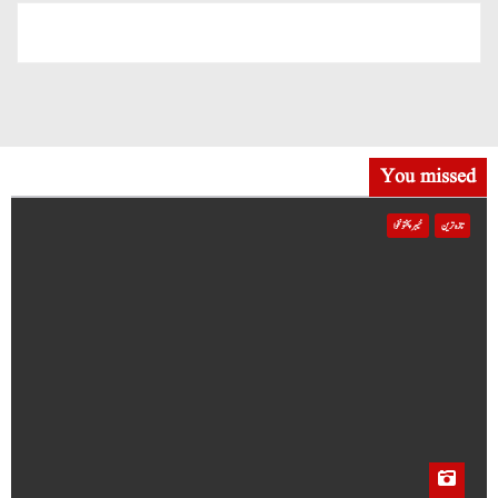
You missed
تازہ ترین
خیبر پختونخوا