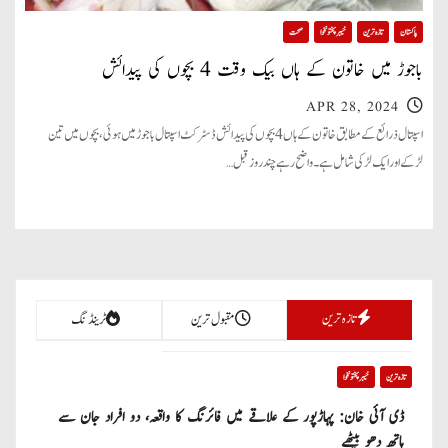
پاکستان
تازہ ترین
خیبر پختونخوا
صحت
باجوڑ میں خاتون کے ہاں بیک وقت 4 بچوں کی پیدائش
APR 28, 2024
اسپتال ذرائع کے مطابق خاتون کے ہاں 4 بچوں کی پیدائش ڈسٹرکٹ اسپتال باجوڑ میں ہوئی، بچوں میں تین
لڑکے اور ایک لڑکی شامل ہے۔ واضح رہے چند روز قبل…
تازہ ترین
مقبول ترین
ٹرینڈنگ
تازہ ترین
خیبر پختونخوا
ڈی آئی خان: پہاڑپور کے علاقے میں فائرنگ کا واقعہ، دو افراد جان سے
ہاتھ دھو بیٹھے