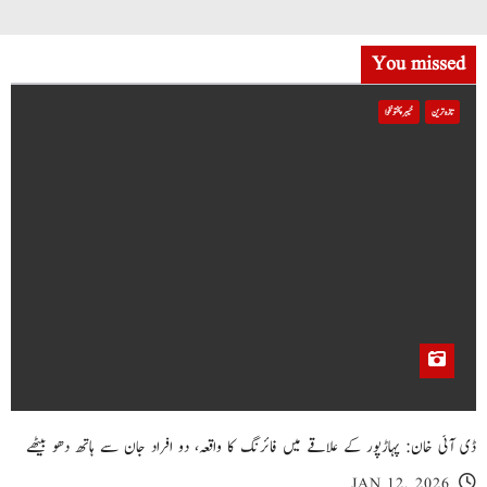
You missed
تازہ ترین
خیبر پختونخوا
ڈی آئی خان: پہاڑپور کے علاقے میں فائرنگ کا واقعہ، دو افراد جان سے ہاتھ دھو بیٹھے
JAN 12, 2026