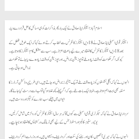
اسلام آباد: اسپیکر ایاز صادق نے ایک بار پھر مذاکرات کو ہی مسائل کا حل قرار دے دیا۔
اسپیکر قومی اسمبلی ایاز صادق نے 18ویں اسپیکرز کانفرنس سے خطاب کرتے ہوئے کہا کہ ایک طویل تعطل کے
بعد 18ویں اسپیکرز کانفرنس کا انعقاد میرے لیے باعث اعزاز ہے۔ سب سے مشکل کام اسپیکرز کا ہوتا ہے۔
کیونکہ اگر حکومت کو وقت زیادہ ملے تو اپوزیشن ناراض۔ اور اپوزیشن کو وقت زیادہ دے دیا جائے تو حکومت
ناراض ہو جاتی ہے۔
انہوں نے کہا کہ اگلی نشستوں کو زیادہ وقت ملے تو بیک بینچرز ناراض ہو جاتے ہیں۔ اسی طرح پروڈکشن آرڈرز کا
مسئلہ بھی بہت اہم ہوتا ہے۔ البتہ ایک بات طے ہے کہ اگر پہلے کچھ غلط ہو گیا تو اب اسے درست کیا جائے گا۔
ایوان میں بیٹھے سب ہمارے کولیگز اور دوست ہیں۔
سردار ایاز صادق نے کہا کہ سیکرٹری قومی اسمبلی سے کہوں گا کہ ہر سال اسپیکر کانفرنس کو رولز میں شامل کر لیں۔
یونیورسٹیز، کالجز اور اسٹوڈنٹس کے لیے بھی ٹریننگ ورکشاپس کا انعقاد ہونا چاہیے۔
انہوں نے کہا کہ میری آنکھیں، کان اور سننے کی سکت اور کردار چیف وہیپس ہیں۔ اور وزرا سے اہم کردار چیف