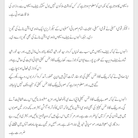
وہیپس کا ہوتا ہے کیونکہ ان کو معلوم ہوتا ہے کہ کس کو وقت ملا کون نہیں بول سکتا۔ چیف وہیپس سے روزانہ کی
ملاقات ہوتی ہے۔
اسپیکر قومی اسمبلی نے قومی اسمبلی، سینیٹ، تمام صوبائی اسمبلیوں کے سیکرٹریز پر ایک ایسوسی ایشن بنانے کی تجویز
دی۔ جبکہ انہوں نے چیف وہیپس ایسوسی ایشن بنانے کی بھی تجویز دے دی۔
انہوں نے کہا کہ چیف وہیپس میں سب سے نمایاں کردار سید خورشید شاہ کا رہا جو رول ماڈل ہیں۔ اور سید خورشید
شاہ نے چیف وہیپ کے طور پر پورے ایوان کو جوڑے رکھا۔ پبلک اکاؤنٹس کمیٹی انتہائی اہمیت کی حامل ہے اور
اس کو لازمی فعال ہونا چاہیے۔
ایاز صادق نے کہا کہ پبلک اکاؤنٹس کمیٹی کی جو سفارشات آتی ہیں ان پر عملدرآمد کروا کر اربوں روپے ریکور کیے
گئے ہیں۔ اور معلوم ہوا ہے کہ صوبائی پبلک اکاؤنٹس کمیٹی کو سنجیدہ تک نہیں لیا جاتا۔
انہوں نے کہا کہ صوبے پبلک اکاؤنٹس کمیٹی (پی اے سی) کو فعال اور مزید مضبوط بنائیں اس سے شفافیت آئے
گی۔ اور پبلک اکاؤنٹس کمیٹیز کی بھی ایسوسی ایشن بنائیں تاکہ آپس کا کوآرڈینیشن بہتر ہو۔ کچھ وزارتیں صوبوں
میں ہیں تو ان کی مرکز میں کیا ضرورت ہے۔ اور مرکز میں اس لیے ہیں کہ وہ پالیسیز بنائیں اور بہتری لائیں۔ بے
روزگاری، معیشت اور موسمیاتی تبدیلی ہمارا مسئلہ ہے۔ اور ہمیں ہر تین سے چار ماہ بعد آپس میں بیٹھنے کی
ضرورت ہے۔