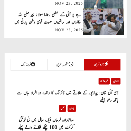
NOV 23, 2025
i
جے یو آئی کے ضلعی رہنما مولانا پیر صفی اللہ
g
خاندان اور ساتھیوں سمیت قومی وطن پارٹی میں
a
شامل
NOV 23, 2025
t
i
تازہ ترین
مقبول ترین
ٹرینڈنگ
o
n
تازہ ترین
خیبر پختونخوا
ڈی آئی خان: پہاڑپور کے علاقے میں فائرنگ کا واقعہ، دو افراد جان سے
ہاتھ دھو بیٹھے
پاکستان
کھیل
صاحبزادہ فرحان ایک سال میں ٹی ٹوئنٹی
کرکٹ میں 100 چھکے لگانے والے پہلے