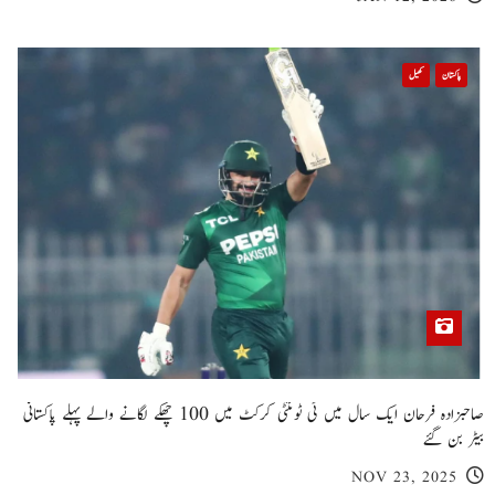
پاکستان
کھیل
صاحبزادہ فرحان ایک سال میں ٹی ٹوئنٹی کرکٹ میں 100 چھکے لگانے والے پہلے پاکستانی
بیٹر بن گئے
NOV 23, 2025