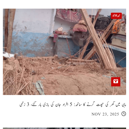
خیبر پختونخوا
پبی میں گھر کی چھت گرنے کا سانحہ: 5 افراد جان کی بازی ہار گئے، 3 زخمی
NOV 23, 2025