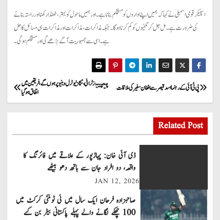
اسپیکر قومی اسمبلی نے کہا کہ ہمیں اپنے اداروں کو مستحکم بنانا ہے۔ اور ہمیں ماحول کو بہتر، ٹھنڈا رکھنا اور راستہ بنانے
کی ضرورت ہے۔ مل جل کر تلخیوں کو کم کرنا ہو گا۔ جبکہ مذاکرات، مذاکرات اور مذاکرات ہی مسائل کا حل
ہے۔ اسی سے جمہوریت آگے بڑھے گی اور مستحکم ہو گی۔
P
چیمپیئنز ٹرافی ، میچز نیوٹرل وینیو پر ہوں گے، فریقین میں
پی ٹی آئی کے رہنما اسد قیصر سے افغان سفیر کی ملاقات
اتفاق ہو گیا
o
s
Related Post
t
ڈی آئی خان: پہاڑپور کے علاقے میں فائرنگ کا
n
واقعہ، دو افراد جان سے ہاتھ دھو بیٹھے
JAN 12, 2026
a
صاحبزادہ فرحان ایک سال میں ٹی ٹوئنٹی کرکٹ میں
v
100 چھکے لگانے والے پہلے پاکستانی بیٹر بن گئے