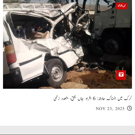
خیبر پختونخوا
کرک میں المناک حادثہ: 6 افراد جاں بحق، متعدد زخمی
NOV 23, 2025