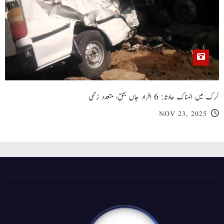
کرک میں المناک حادثہ: 6 افراد جاں بحق، متعدد زخمی
NOV 23, 2025