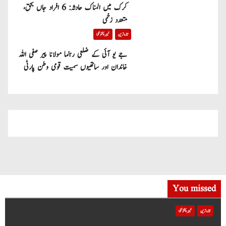
کرک میں المناک حادثہ: 6 افراد جاں بحق،
متعدد زخمی
تازہ ترین
خیبر پختونخوا
جے یو آئی کے ضلعی رہنما مولانا پیر صفی اللہ
خاندان اور ساتھیوں سمیت قومی وطن پارٹی
میں شامل
You missed
تازہ ترین
خیبر پختونخوا