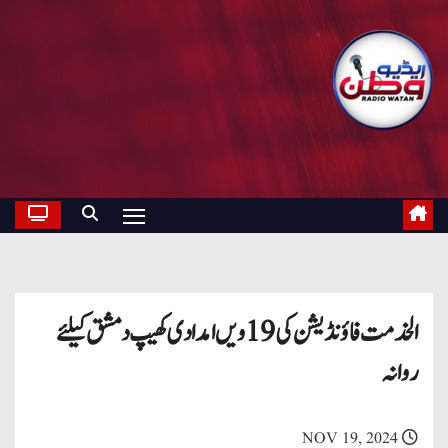
الخدمت فاؤنڈیشن کی 19ویں امدادی کھیپ دمشق کیلئے
روانہ
NOV 19, 2024