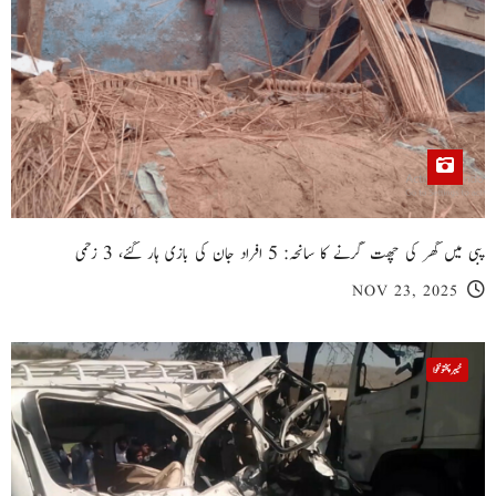
پبی میں گھر کی چھت گرنے کا سانحہ: 5 افراد جان کی بازی ہار گئے، 3 زخمی
NOV 23, 2025
خیبر پختونخوا