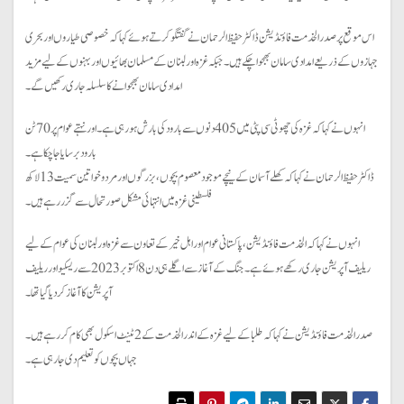
اس موقع پر صدر الخدمت فاؤنڈیشن ڈاکٹر حفیظ الرحمان نے گفتگو کرتے ہوئے کہا کہ خصوصی طیاروں اور بحری
جہازوں کے ذریعے امدادی سامان بھجوا چکے ہیں۔ جبکہ غزہ اور لبنان کے مسلمان بھائیوں اور بہنوں کے لیے مزید
امدادی سامان بھجوانے کا سلسلہ جاری رکھیں گے۔
انہوں نے کہا کہ غزہ کی چھوٹی سی پٹی میں 405 دنوں سے بارود کی بارش ہو رہی ہے۔ اور نہتے عوام پر 70 ٹن
بارود برسایا جاچکا ہے۔
ڈاکٹر حفیظ الرحمان نے کہا کہ کھلے آسمان کے نیچے موجود معصوم بچوں، بزرگوں اور مرد و خواتین سمیت 13 لاکھ
فلسطینی غزہ میں انتہائی مشکل صورتحال سے گزر رہے ہیں۔
انہوں نے کہا کہ الخدمت فاؤنڈیشن، پاکستانی عوام اور اہل خیر کے تعاون سے غزہ اور لبنان کی عوام کے لیے
ریلیف آپریشن جاری رکھے ہوئے ہے۔ جنگ کے آغازسے اگلے ہی دن 8 اکتوبر 2023 سے ریسکیو اور ریلیف
آپریشن کا آغاز کر دیا گیا تھا۔
صدر الخدمت فاؤنڈیشن نے کہا کہ طلبا کے لیے غزہ کے اندر الخدمت کے 2 ٹینٹ اسکول بھی کام کر رہے ہیں۔
جہاں بچوں کو تعلیم دی جا رہی ہے۔