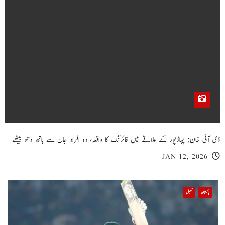
ڈی آئی خان: پہاڑپور کے علاقے میں فائرنگ کا واقعہ، دو افراد جان سے ہاتھ دھو بیٹھے
JAN 12, 2026
پاکستان
کھیل