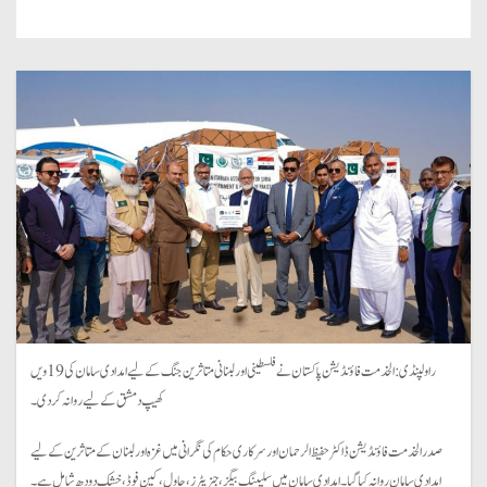
راولپنڈی: الخدمت فاؤنڈیشن پاکستان نے فلسطینی اور لبنانی متاثرین جنگ کے لیے امدادی سامان کی 19ویں
کھیپ دمشق کے لیے روانہ کر دی۔
صدر الخدمت فاؤنڈیشن ڈاکٹر حفیظ الرحمان اور سرکاری حکام کی نگرانی میں غزہ اور لبنان کے متاثرین کے لیے
امدادی سامان روانہ کیا گیا۔ امدادی سامان میں سلیپنگ بیگز، جنریٹرز، چاول، کین فوڈ، خشک دودھ شامل ہے۔