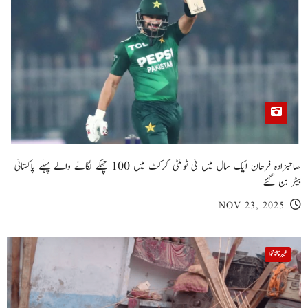
صاحبزادہ فرحان ایک سال میں ٹی ٹوئنٹی کرکٹ میں 100 چھکے لگانے والے پہلے پاکستانی
بیٹر بن گئے
NOV 23, 2025
خیبر پختونخوا