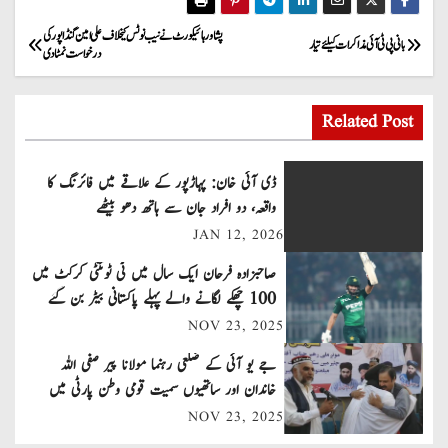
P
پشاور ہائیکورٹ نے نیب نوٹس کیخلاف علی امین گنڈاپور کی
بانی پی ٹی آئی مذاکرات کیلئے تیار
درخواست نمٹا دی
o
s
Related Post
t
ڈی آئی خان: پہاڑپور کے علاقے میں فائرنگ کا
n
واقعہ، دو افراد جان سے ہاتھ دھو بیٹھے
JAN 12, 2026
a
صاحبزادہ فرحان ایک سال میں ٹی ٹوئنٹی کرکٹ میں
v
100 چھکے لگانے والے پہلے پاکستانی بیٹر بن گئے
NOV 23, 2025
i
جے یو آئی کے ضلعی رہنما مولانا پیر صفی اللہ
g
خاندان اور ساتھیوں سمیت قومی وطن پارٹی میں
a
شامل
NOV 23, 2025