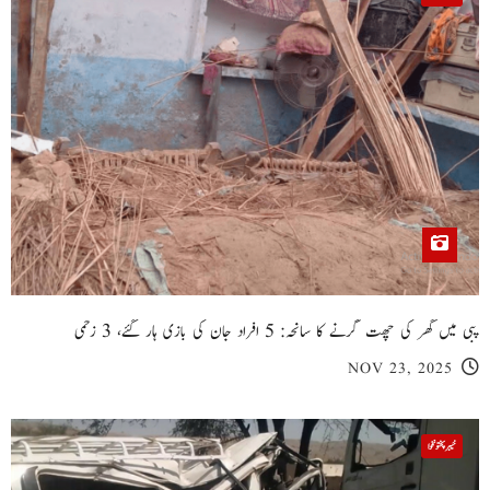
پبی میں گھر کی چھت گرنے کا سانحہ: 5 افراد جان کی بازی ہار گئے، 3 زخمی
NOV 23, 2025
خیبر پختونخوا