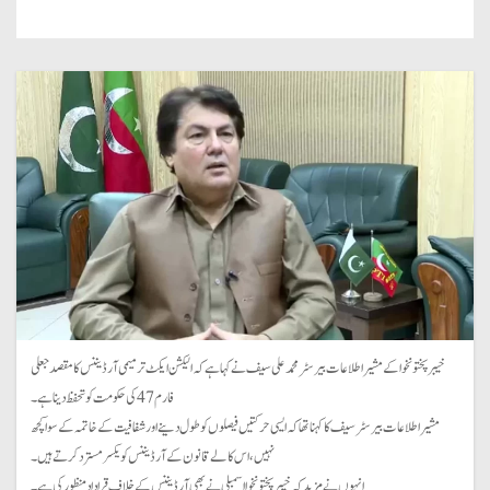
خیبر پختونخوا کے مشیر اطلاعات بیرسٹر محمد علی سیف نے کہا ہے کہ الیکشن ایکٹ ترمیمی آرڈیننس کا مقصد جعلی
فارم 47کی حکومت کو تحفظ دینا ہے ۔
مشیر اطلاعات بیرسٹر سیف کا کہنا تھا کہ ایسی حرکتیں فیصلوں کو طول دینے اور شفافیت کے خاتمہ کے سوا کچھ
نہیں ، اس کالے قانون کے آرڈیننس کو یکسر مسترد کرتے ہیں۔
انہوں نے مزید کہ خیبر پختونخوا اسمبلی نے بھی آرڈیننس کے خلاف قراداد منظور کی ہے۔