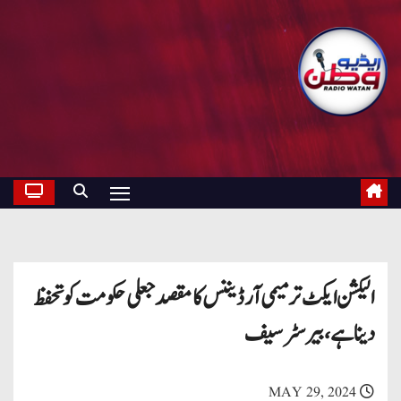
الیکشن ایکٹ ترمیمی آرڈیننس کا مقصد جعلی حکومت کو تحفظ
دینا ہے ،بیرسٹر سیف
MAY 29, 2024