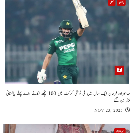
پاکستان
کھیل
صاحبزادہ فرحان ایک سال میں ٹی ٹوئنٹی کرکٹ میں 100 چھکے لگانے والے پہلے پاکستانی
بیٹر بن گئے
NOV 23, 2025
خیبر پختونخوا