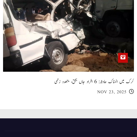
کرک میں المناک حادثہ: 6 افراد جاں بحق، متعدد زخمی
NOV 23, 2025