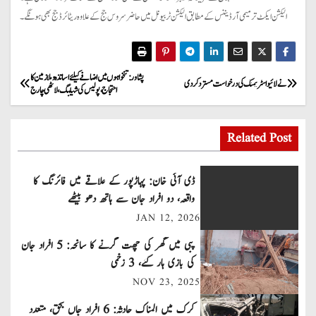
الیکشن ایکٹ ترمیمی آرڈیننس کے مطابق الیکشن ٹربیونل میں حاضر سروس جج کے علاوہ ریٹائرڈ جج بھی ہونگے۔
P
پشاور: تنخواہوں میں اضافے کیلئے اساتذہ و ملازمین کا
نے لائیو اسٹریمنگ کی درخواست مستردکردی
احتجاج، پولیس کی شیلنگ، لاٹھی چارج
o
s
Related Post
t
ڈی آئی خان: پہاڑپور کے علاقے میں فائرنگ کا
n
واقعہ، دو افراد جان سے ہاتھ دھو بیٹھے
JAN 12, 2026
a
پبی میں گھر کی چھت گرنے کا سانحہ: 5 افراد جان
v
کی بازی ہار گئے، 3 زخمی
NOV 23, 2025
i
کرک میں المناک حادثہ: 6 افراد جاں بحق، متعدد