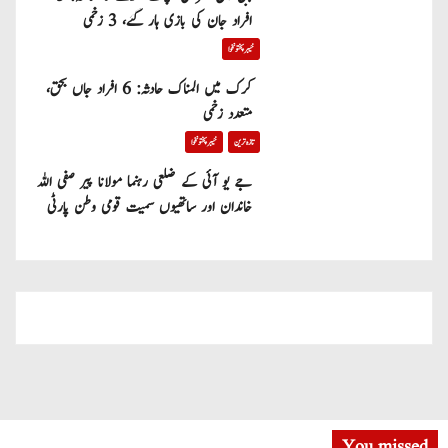
افراد جان کی بازی ہار گئے، 3 زخمی
خیبر پختونخوا
کرک میں المناک حادثہ: 6 افراد جاں بحق،
متعدد زخمی
تازہ ترین
خیبر پختونخوا
جے یو آئی کے ضلعی رہنما مولانا پیر صفی اللہ
خاندان اور ساتھیوں سمیت قومی وطن پارٹی
میں شامل
You missed