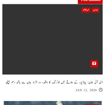
تازہ ترین
خیبر پختونخوا
ڈی آئی خان: پہاڑپور کے علاقے میں فائرنگ کا واقعہ، دو افراد جان سے ہاتھ دھو بیٹھے
JAN 12, 2026