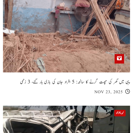
پبی میں گھر کی چھت گرنے کا سانحہ: 5 افراد جان کی بازی ہار گئے، 3 زخمی
NOV 23, 2025
خیبر پختونخوا