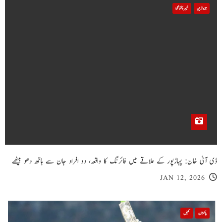
تازہ ترین
خیبر پختونخوا
ڈی آئی خان: پہاڑپور کے علاقے میں فائرنگ کا واقعہ، دو افراد جان سے ہاتھ دھو بیٹھے
JAN 12, 2026
پاکستان
کھیل