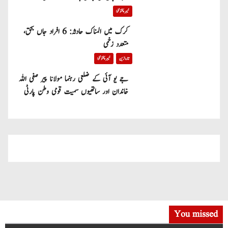
خیبر پختونخوا
کرک میں المناک حادثہ: 6 افراد جاں بحق،
متعدد زخمی
تازہ ترین
خیبر پختونخوا
جے یو آئی کے ضلعی رہنما مولانا پیر صفی اللہ
خاندان اور ساتھیوں سمیت قومی وطن پارٹی
میں شامل
You missed