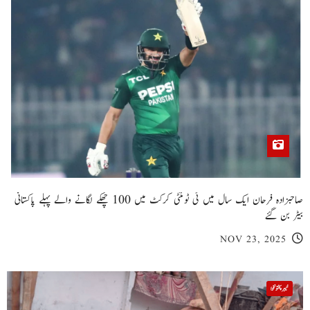
صاحبزادہ فرحان ایک سال میں ٹی ٹوئنٹی کرکٹ میں 100 چھکے لگانے والے پہلے پاکستانی
بیٹر بن گئے
NOV 23, 2025
خیبر پختونخوا