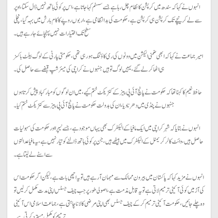
انہوں نے کہا کہ سندھ میں کرپشن کا نظام چل رہا ہے جسے سسٹم کہا جاتا ہے، اس پر کوئی ہاتھ نہیں ڈال سکتا، اوپر
سے لے کر نیچے تک کرپشن ہی کرپشن ہے، حکومت کی بدانتظامی ہے، اربوں روپے کا کام بارش میں بہہ گیا، نچلی
سطح تک اختیارات نہیں پہنچائے جارہے ہیں۔
امیر جماعت نے کہا کہ ابھی ضمنی الیکشن میں ووٹوں کی ری کاؤنٹگ ہورہی تھی، حکومتی پارٹی کے لوگ بیلٹ باکسز
ہی اٹھا کر لے گئے، یہیں لوگ تو ہیں جنہوں نے کراچی کی میئرشپ قبضے سے حاصل کی۔
حافظ نعیم کا کہنا تھا کہ حکومت نے پانچ آئی پی پیز کے کنٹریکٹ ختم کیے، میں ان لوگوں کو مبارکباد پیش کرتا ہوں
جنہوں نے پنڈی میں دھرنا دیا، ان کی بدولت حکومت نے پانچ آئی پی پیز سے کنٹریکٹ ختم کیا۔
انہوں نے بتایا کہ شہر کراچی میں ایک مافیا کے الیکٹرک بھی یہاں موجود ہے، جسے نیپرا اور حکومت کی سہولیات
حاصل ہیں، وائٹ کالر کریمنل کے الیکٹرک میں بیٹھے ہیں، جن پر کوئی ہاتھ ڈالنے کو تیار نہیں ہے، یہ مافیا عدالتوں
سے اسٹے لے لیتا ہے۔
انہوں نے مزید کہا کہ پاکستان میں بیرون ممالک سے مہمان آرہے ہیں تو یہ اچھی بات ہے، لیکن اگر حکومت اس
کی آڑ میں کوئی آئینی ترمیم لاتی ہے تو یہ قابل مذمت ہے، اصولی طور پر جب چیف جسٹس اپنی مدت مکمل کرلیں تو
وہ چلے جائیں ، حکومت آئینی ترمیم کرکے چیف جسٹس بھی اپنی مرضی کا لانا چاہتی ہے، جماعت اسلامی اس آئینی
ترمیم کو مکمل مسترد کرتی ہے۔