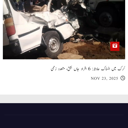
کرک میں المناک حادثہ: 6 افراد جاں بحق، متعدد زخمی
NOV 23, 2025