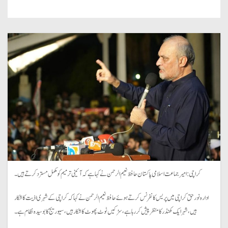
کراچی: امیر جماعت اسلامی پاکستان حافظ نعیم الرحمن نے کہا ہے کہ آئینی ترمیم کو مکمل مسترد کرتے ہیں۔
ادارہ نورحق کراچی میں پریس کانفرنس کرتے ہوئے حافظ نعیم الرحمن نے کہا کہ کراچی کے شہری اذیت کا شکار
ہیں، شہر ایک کھنڈر کا منظر پیش کررہا ہے، سڑکیں ٹوٹ پھوٹ کا شکار ہیں، سیوریج کا بوسیدہ نظام ہے۔