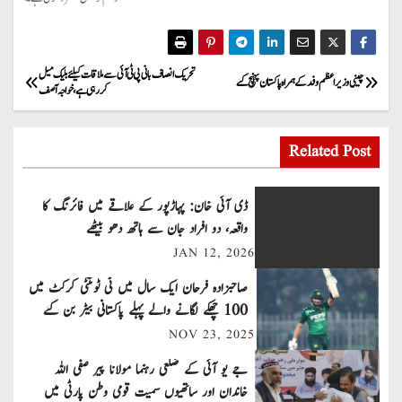
P
تحریک انصاف بانی پی ٹی آئی سے ملاقات کیلئے بلیک میل
چینی وزیراعظم وفد کے ہمراہ پاکستان پہنچ گئے
کر رہی ہے، خواجہ آصف
o
s
Related Post
t
ڈی آئی خان: پہاڑپور کے علاقے میں فائرنگ کا
n
واقعہ، دو افراد جان سے ہاتھ دھو بیٹھے
JAN 12, 2026
a
صاحبزادہ فرحان ایک سال میں ٹی ٹوئنٹی کرکٹ میں
v
100 چھکے لگانے والے پہلے پاکستانی بیٹر بن گئے
NOV 23, 2025
i
جے یو آئی کے ضلعی رہنما مولانا پیر صفی اللہ
g
خاندان اور ساتھیوں سمیت قومی وطن پارٹی میں