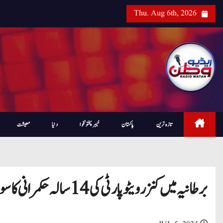
Thu. Aug 6th, 2026
تازہ ترین
پاکستان
خیبرپختونخوا
دنیا
معیشت
برطانیہ میں کنزرویٹو پارٹی کی 14 سالہ حکمرانی کا سورج غروب؛ رشی سنک مستعفی