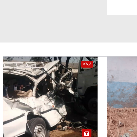
خیبر پختونخوا