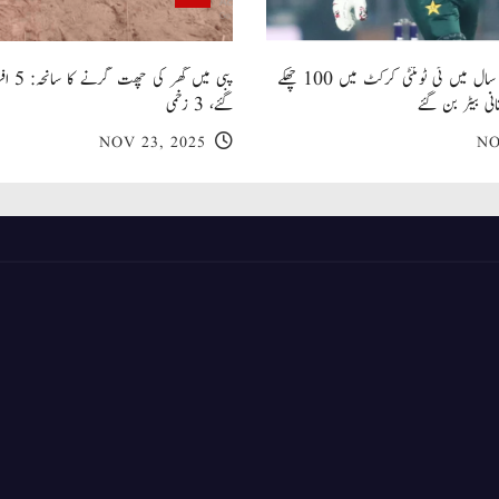
صاحبزادہ فرحان ایک سال میں ٹی ٹوئنٹی کرکٹ میں 100 چھکے
پبی میں
انی بیٹر بن گئے
گئے، 3 زخمی
NOV 23, 2025
NO