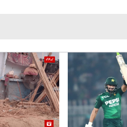
خیبر پختونخوا