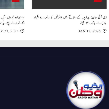
ڈی آئی خان: پہاڑپور کے علاقے میں فائرنگ کا واقعہ، دو افراد
جان سے ہاتھ دھو بیٹھے
لگانے والے پہلے پاکست
V 23, 2025
JAN 12, 2026