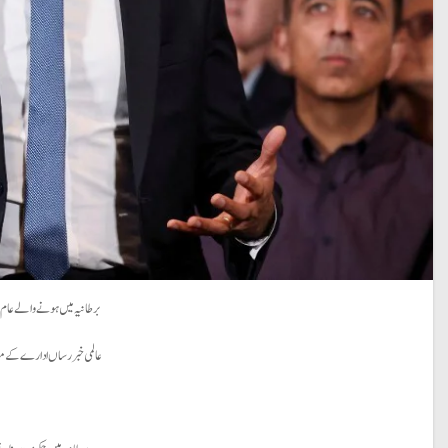
برطانیہ میں ہونے والے عام انتخابات میں 650 میں سے 412 نشستیں حاصل کرکے اپوزیشن جماعت لیبر پارٹی نے 14 سال 
عالمی خبر رساں ادارے کے مطابق برطانیہ کے جنرل ا