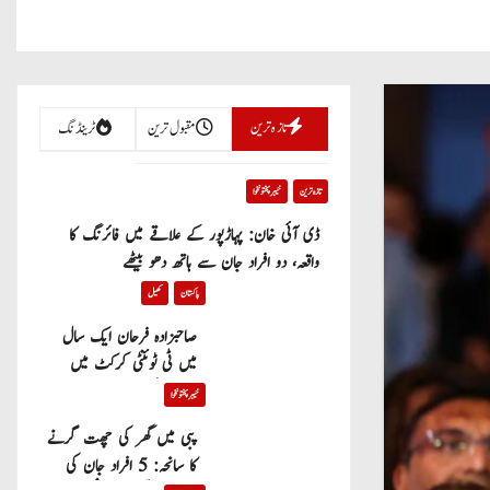
تازہ ترین
مقبول ترین
ٹرینڈنگ
تازہ ترین
خیبر پختونخوا
ڈی آئی خان: پہاڑپور کے علاقے میں فائرنگ کا
واقعہ، دو افراد جان سے ہاتھ دھو بیٹھے
پاکستان
کھیل
صاحبزادہ فرحان ایک سال
میں ٹی ٹوئنٹی کرکٹ میں
100 چھکے لگانے والے پہلے
خیبر پختونخوا
پاکستانی بیٹر بن گئے
پبی میں گھر کی چھت گرنے
کا سانحہ: 5 افراد جان کی