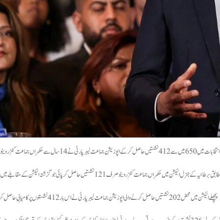
سے حکمراں جماعت کنزرویٹو پارٹی کا پتا صاف کردیا۔
لیکشن میں حکمراں جماعت کنزرویٹو صرف 121 نشستیں حاصل کرپائی جو گزشتہ الیکشن کے مقابلے میں 244 نشستیں کم ہے۔
پچھلے الیکشن میں محض 202 نشستیں حاصل کرنے والی اپوزیشن جماعت لیبرپارٹی نے اس بار 412 نشستوں پر کامیابی حاصل کرکے میدان مار لیا ہے۔