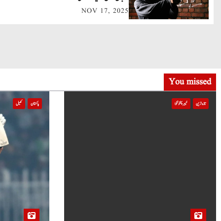
NOV 17, 2025
i
g
a
t
You missed
i
تازہ ترین
خیبر پختونخوا
پاکستان
کھیل
o
n