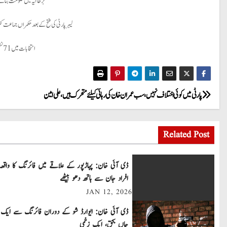
برطانیہ میں حکومت بنانے کے لیے 326 نشستوں کی ضرورت ہوتی ہے۔ لیبر پارٹی لینڈ سلائیڈ وکٹری کے باعث بغیر کسی اتحادی
لیبر پارٹی کی فتح کے بعد حکمراں جماعت 
انتخابات میں 71 نشستیں حاصل کرکے لبرلز جماعت تیسرے نمبر پر رہی۔ لبرلز کی یہ کامیابی حیران کن ہے کیوں کہ گزشتہ الیکشن کے مقابلے میں 60 سیٹیں زیادہ لی ہیں۔
P
پارٹی میں کوئی اختلاف نہیں، سب عمران خان کی رہائی کیلئے متحرک ہیں، علی امین
o
Related Post
s
t
ڈی آئی خان: پہاڑپور کے علاقے میں فائرنگ کا واقعہ
افراد جان سے ہاتھ دھو بیٹھے
n
JAN 12, 2026
a
ڈی آئی خان: ایوارڈ شو کے دوران فائرنگ سے ایک
v
جاں بحق، ایک زخمی