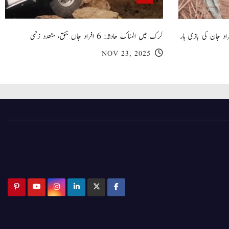
 گھر کی چھت گرنے کا سانحہ: 5 افراد جان کی بازی ہار
کرک میں المناک حادثہ: 6 افراد جاں بحق، متعدد زخمی
NOV 23, 2025