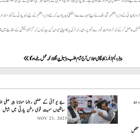
 کے تن تنہا حکومت بنانے کی پوزیشن میں آگئی۔
کنزرویٹو پارٹی کے وزیراعظم رشی سنک نے اپنے عہدے سے استعفیٰ دیدیا جب کہ نئے وزیراعظم کے لیے لیبرپارٹی نے کئیر اسٹارمر ک
پیٹرولیم ڈیلرز کا ہنگامی اجلاس آج شام طلب، ہڑتال پر اگلا لائحہ عمل طے ہوگا
، دو
جے یو آئی کے ضلعی رہنما مولانا پیر صفی الل
ساتھیوں سمیت قومی وطن پارٹی میں شامل
NOV 23, 2025
 شخص