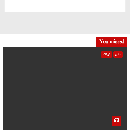
You missed
تازہ ترین
خیبر پختونخوا