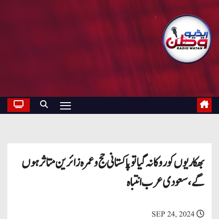
بھکاریوں کو روکا نہ گیا تو پاکستانی حج و عمرہ زائرین متاثر ہوں
گے، سعودی عرب انتباہ
SEP 24, 2024