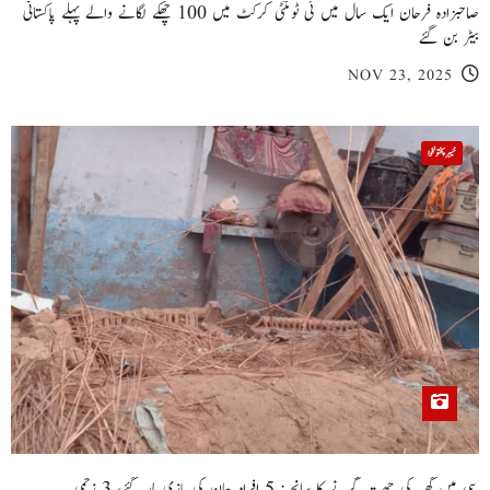
صاحبزادہ فرحان ایک سال میں ٹی ٹوئنٹی کرکٹ میں 100 چھکے لگانے والے پہلے پاکستانی
بیٹر بن گئے
NOV 23, 2025
خیبر پختونخوا
پبی میں گھر کی چھت گرنے کا سانحہ: 5 افراد جان کی بازی ہار گئے، 3 زخمی