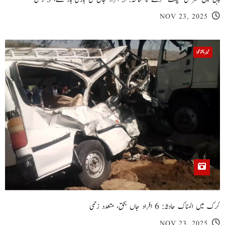
NOV 23, 2025
خیبر پختونخوا
کرک میں المناک حادثہ: 6 افراد جاں بحق، متعدد زخمی
NOV 23, 2025