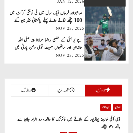
JAN 12, 2026
a
صاحبزادہ فرحان ایک سال میں ٹی ٹوئنٹی کرکٹ میں
v
100 چھکے لگانے والے پہلے پاکستانی بیٹر بن گئے
NOV 23, 2025
i
جے یو آئی کے ضلعی رہنما مولانا پیر صفی اللہ
g
خاندان اور ساتھیوں سمیت قومی وطن پارٹی میں
a
شامل
NOV 23, 2025
t
i
تازہ ترین
مقبول ترین
ٹرینڈنگ
o
n
تازہ ترین
خیبر پختونخوا
ڈی آئی خان: پہاڑپور کے علاقے میں فائرنگ کا واقعہ، دو افراد جان سے
ہاتھ دھو بیٹھے