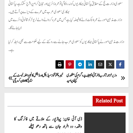
سعودی وزارت حج کے مطابق پاکستانی بھکاریوں کو نہ روکا گیا تو عمرہ زائرین اور حجاج کرام پر اثر پڑ سکتا ہے، پاکستانی
بھکاری سعو دی عرب میں عمرے کے ویزے پر آتے ہیں۔
وزارت مذہبی امور نے عمرہ ایکٹ لانے کا فیصلہ کیا ہے جس میں عمرہ کروانے والے ٹریولز کو قانونی دائرے میں
لایا جائے گا۔
وزارت مذہبی امور نے پاکستانی بھکاریوں کو سعودی عر ب جانے سے روکنے کے لیے حکومت سے بھی رابطہ کر لیا
ہے۔
P
وزیر خزانہ 7 ارب ڈالر آئی ایم ایف پروگرام کی منظوری
خیبر پختونخوا:میڈیکل اور ڈینٹل کالجز داخلہ ٹیسٹ کے
کیلئے پرامید
نتائج کا اعلان کردیا گیا
o
s
Related Post
t
ڈی آئی خان: پہاڑپور کے علاقے میں فائرنگ کا
n
واقعہ، دو افراد جان سے ہاتھ دھو بیٹھے