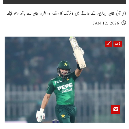
ڈی آئی خان: پہاڑپور کے علاقے میں فائرنگ کا واقعہ، دو افراد جان سے ہاتھ دھو بیٹھے
JAN 12, 2026
پاکستان
کھیل