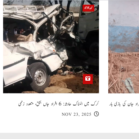
خیبر پختونخوا
 گھر کی چھت گرنے کا سانحہ: 5 افراد جان کی بازی ہار
کرک میں المناک حادثہ: 6 افراد جاں بحق، متعدد زخمی
NOV 23, 2025