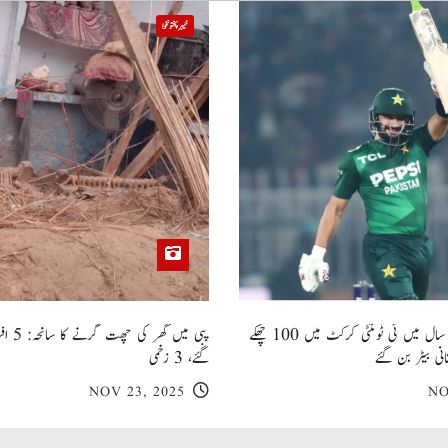
خیبر پختونخوا
صاحبزادہ فرحان ایک سال میں ٹی ٹوئنٹی کرکٹ میں 100 چھکے
پبی میں
انی بیٹر بن گئے
گئے، 3 زخمی
NOV 23, 2025
NO