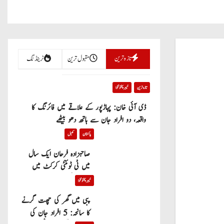
تازہ ترین
مقبول ترین
ٹرینڈنگ
تازہ ترین
خیبر پختونخوا
ڈی آئی خان: پہاڑپور کے علاقے میں فائرنگ کا
واقعہ، دو افراد جان سے ہاتھ دھو بیٹھے
پاکستان
کھیل
صاحبزادہ فرحان ایک سال
میں ٹی ٹوئنٹی کرکٹ میں
100 چھکے لگانے والے پہلے
خیبر پختونخوا
پاکستانی بیٹر بن گئے
پبی میں گھر کی چھت گرنے
کا سانحہ: 5 افراد جان کی