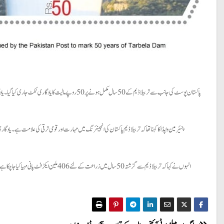
پاکستان پوسٹ کی جانب سے تربیلا ڈیم کے 50 سال مکمل ہونے 