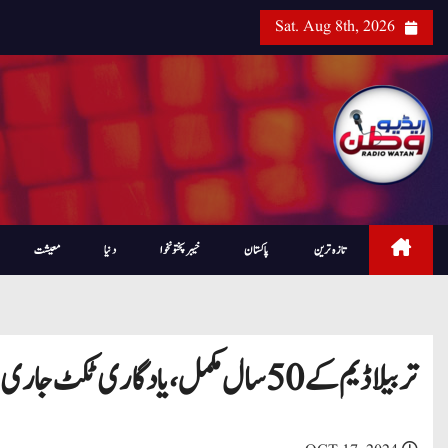
Sat. Aug 8th, 2026
تازہ ترین
پاکستان
خیبرپختونخوا
دنیا
معیشت
تربیلا ڈیم کے 50 سال مکمل، یادگاری ٹکٹ جاری