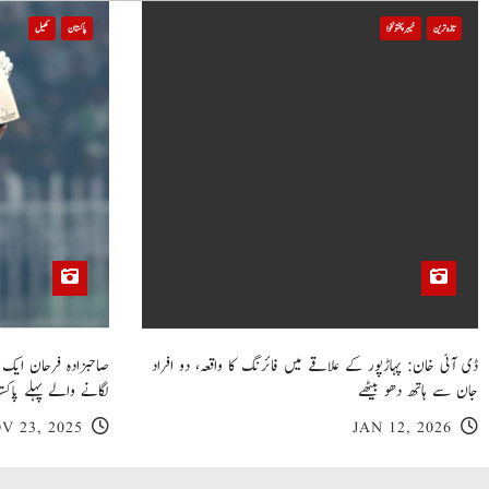
i
تازہ ترین
خیبر پختونخوا
پاکستان
کھیل
o
n
ڈی آئی خان: پہاڑپور کے علاقے میں فائرنگ کا واقعہ، دو افراد
جان سے ہاتھ دھو بیٹھے
لگانے والے پہلے پاکست
V 23, 2025
JAN 12, 2026