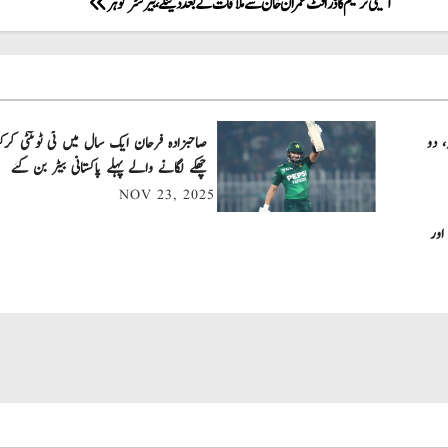
آئینی ترمیم کا ڈرافٹ عمران خان سے ملاقات کے بعد دینگے ، بیرسٹر گوہر
، دو
چھکے لگانے والے پہلے پاکستانی بیٹر بن گئے
NOV 23, 2025
اور