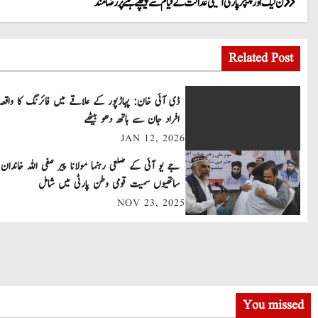
P
ن لیگ اور پیپلز پارٹی آئینی عدالت کے قیام سے پیچھے ہٹنے پر رضامند
o
Related Post
s
t
ڈی آئی خان: پہاڑپور کے علاقے میں فائرنگ کا واقعہ
افراد جان سے ہاتھ دھو بیٹھے
n
JAN 12, 2026
a
جے یو آئی کے ضلعی رہنما مولانا پیر صفی اللہ خاندان 
v
ساتھیوں سمیت قومی وطن پارٹی میں شامل
NOV 23, 2025
i
g
a
t
You missed