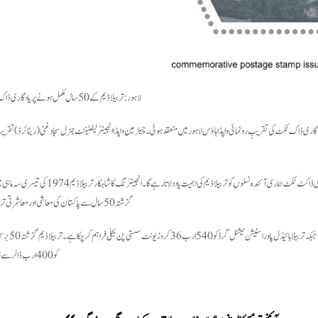
لاہور: تربیلاڈیم کے 50سال مکمل ہونے پر یاد گاری ڈاک ٹکٹ جاری کر دیا گیا۔
پر 50 روپے مالیت کا یادگاری ٹکٹ جاری کیا گیا۔ یاد گاری ڈاک ٹکٹ کی تقریبِ رونمائی واپڈا ہاؤس لاہور میں منعقد ہوئی۔ چیئرمین واپڈا انجینئرلیفٹیننٹ جنرل سجاد غنی (ری
چئیرمین واپڈا کا کہنا تھا کہ تربیلا ڈیم پاکستان کی انجینئرنگ میں مہارت اور قومی ترقی کی علامت ہے۔ یاد گاری ڈاکٹ ٹ
گزشتہ 50سال سے پاکستان کی معاشی اور معاشرتی ترقی کا اہم ترین جزو ہے۔
انہوں نے کہا کہ تربیلا ڈیم سے گزش
کو 400ارب ڈالر سے زائد کا فائدہ پہنچا چکا ہے۔