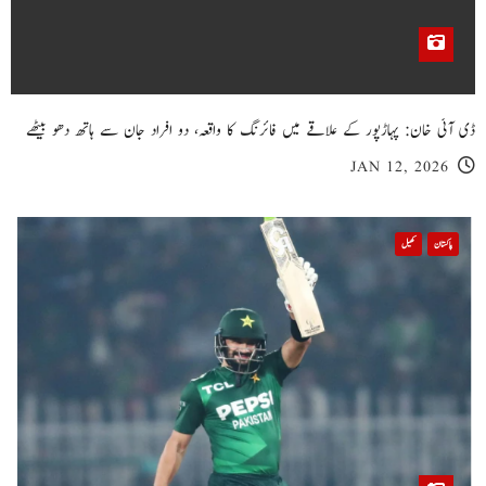
ڈی آئی خان: پہاڑپور کے علاقے میں فائرنگ کا واقعہ، دو افراد جان سے ہاتھ دھو بیٹھے
JAN 12, 2026
پاکستان
کھیل