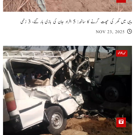
پبی میں گھر کی چھت گرنے کا سانحہ: 5 افراد جان کی بازی ہار گئے، 3 زخمی
NOV 23, 2025
خیبر پختونخوا