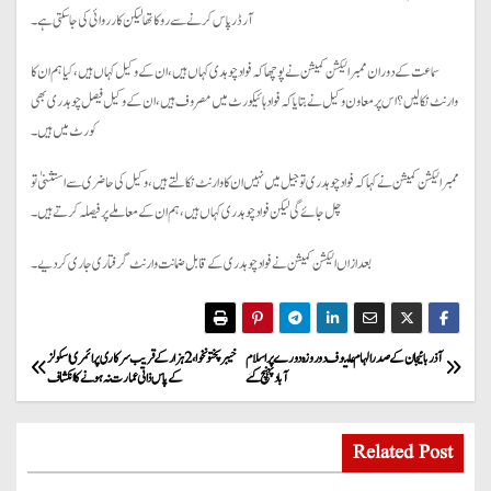
آرڈر پاس کرنے سے روکا تھا لیکن کارروائی کی جاسکتی ہے۔
سماعت کے دوران ممبر الیکشن کمیشن نے پوچھا کہ فواد چوہدی کہاں ہیں، ان کے وکیل کہاں ہیں،کیا ہم ان کا
وارنٹ نکالیں؟ اس پر معاون وکیل نے بتایا کہ فواد ہائیکورٹ میں مصروف ہیں، ان کے وکیل فیصل چوہدری بھی
کورٹ میں ہیں۔
ممبر الیکشن کمیشن نے کہا کہ فواد چوہدری تو جیل میں نہیں ان کا وارنٹ نکالتے ہیں، وکیل کی حاضری سے استثنیٰ تو
چل جائے گی لیکن فواد چوہدری کہاں ہیں ، ہم ان کے معاملے پر فیصلہ کرتے ہیں۔
بعد ازاں الیکشن کمیشن نے فواد چوہدری کے قابل ضمانت وارنٹ گرفتاری جاری کر دیے۔
P
آذربائیجان کے صدر الہام علیوف دو روزہ دورے پر اسلام
خیبر پختونخوا، 2ہزار کے قریب سرکاری پرائمری اسکولز
آباد پہنچ گئے
کے پاس ذاتی عمارت نہ ہونے کا انکشاف
o
s
Related Post