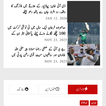
t
ڈی آئی خان: پہاڑپور کے علاقے میں فائرنگ کا
n
واقعہ، دو افراد جان سے ہاتھ دھو بیٹھے
JAN 12, 2026
a
صاحبزادہ فرحان ایک سال میں ٹی ٹوئنٹی کرکٹ میں
v
100 چھکے لگانے والے پہلے پاکستانی بیٹر بن گئے
NOV 23, 2025
i
جے یو آئی کے ضلعی رہنما مولانا پیر صفی اللہ
g
خاندان اور ساتھیوں سمیت قومی وطن پارٹی میں
a
شامل
NOV 23, 2025
t
i
تازہ ترین
مقبول ترین
ٹرینڈنگ
o
n
تازہ ترین
خیبر پختونخوا