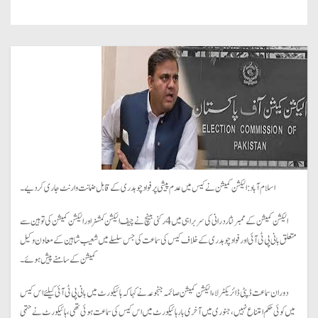
اسلام آباد: الیکشن کمیشن نے کیس میں عدم پیشی پر فواد چوہدری کے قابل ضمانت وارنٹ جاری کردیے۔
الیکشن کمیشن کے ممبر نثار درانی کی سربراہی میں 4 رکنی بینچ نے چیف الیکشن کمشنر اور الیکشن کمیشن کی توہین سے
متعلق بانی پی ٹی آئی اور فوادچوہدری کے خلاف کیس کی سماعت کی جس سلسلے میں شعیب شاہین کے معاون وکیل
کمیشن کے سامنے پیش ہوئے۔
دوران سماعت ڈپٹی ڈائریکٹر لاء الیکشن کمیشن صائمہ جنجوعہ نے کہا کہ ہائیکورٹ میں بانی پی ٹی آئی کیلئے اس کیس
میں کوئی حکم امتناع نہیں، جنوری میں آخری بار ہائیکورٹ میں اس کیس کی سماعت ہوئی تھی، ہائیکورٹ نے حتمی