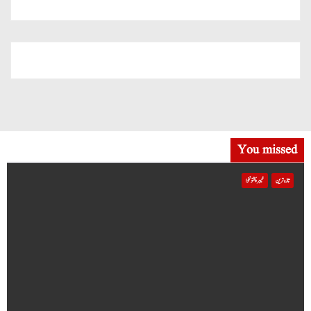
میں شامل
You missed
تازہ ترین
خیبر پختونخوا