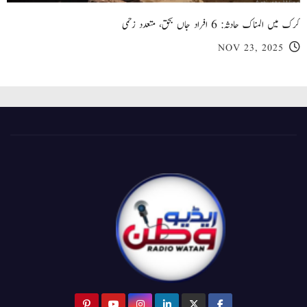
کرک میں المناک حادثہ: 6 افراد جاں بحق، متعدد زخمی
NOV 23, 2025