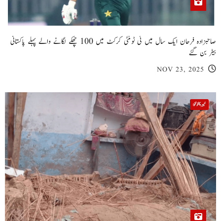
صاحبزادہ فرحان ایک سال میں ٹی ٹوئنٹی کرکٹ میں 100 چھکے لگانے والے پہلے پاکستانی
بیٹر بن گئے
NOV 23, 2025
خیبر پختونخوا