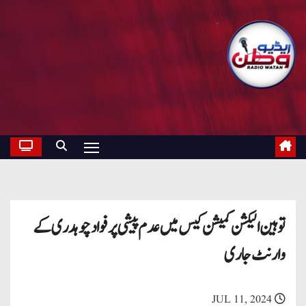
توہین الیکشن کمیشن کیس میں عدم پیشی پر فواد چوہدری کے
وارنٹ جاری
JUL 11, 2024