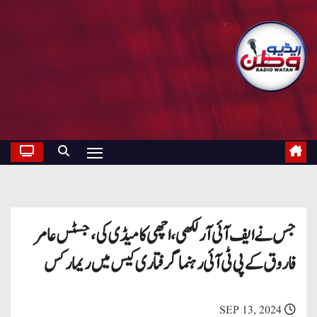
جس نے ایف آئی آر لکھی، اچھی کامیڈی کی، جسٹس عامر
فاروق کے پی ٹی آئی رہنما گرفتاری کیس میں ریمارکس
SEP 13, 2024