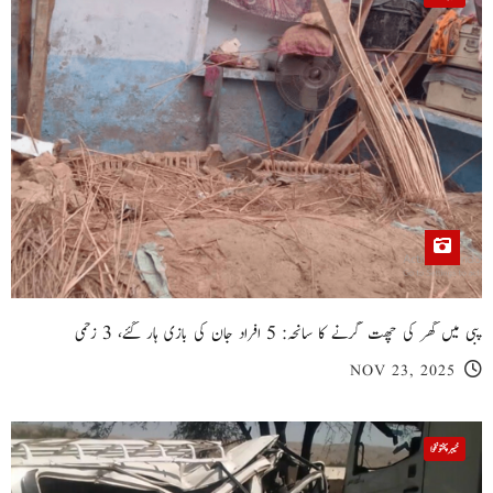
پبی میں گھر کی چھت گرنے کا سانحہ: 5 افراد جان کی بازی ہار گئے، 3 زخمی
NOV 23, 2025
خیبر پختونخوا