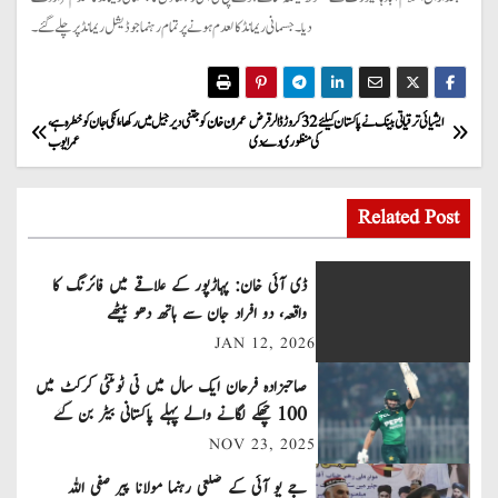
دیا۔ جسمانی ریمانڈ کالعدم ہونے پر تمام رہنما جوڈیشل ریمانڈ پر چلے گئے۔
P
ایشیائی ترقیاتی بینک نے پاکستان کیلئے 32 کروڑ ڈالر قرض
عمران خان کو جتنی دیر جیل میں رکھا، انکی جان کو خطرہ ہے،
کی منظوری دے دی
عمر ایوب
o
s
Related Post
t
ڈی آئی خان: پہاڑپور کے علاقے میں فائرنگ کا
n
واقعہ، دو افراد جان سے ہاتھ دھو بیٹھے
JAN 12, 2026
a
صاحبزادہ فرحان ایک سال میں ٹی ٹوئنٹی کرکٹ میں
v
100 چھکے لگانے والے پہلے پاکستانی بیٹر بن گئے
NOV 23, 2025
i
جے یو آئی کے ضلعی رہنما مولانا پیر صفی اللہ