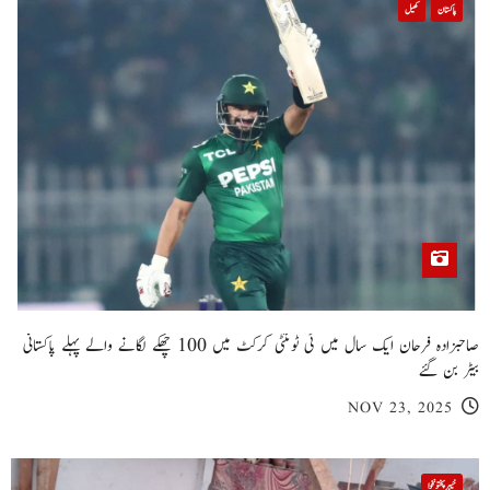
پاکستان
کھیل
صاحبزادہ فرحان ایک سال میں ٹی ٹوئنٹی کرکٹ میں 100 چھکے لگانے والے پہلے پاکستانی
بیٹر بن گئے
NOV 23, 2025
خیبر پختونخوا