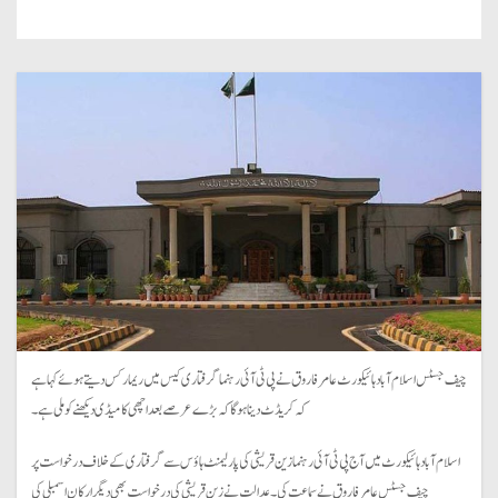
چیف جسٹس اسلام آباد ہائیکورٹ عامر فاروق نے پی ٹی آئی رہنما گرفتاری کیس میں ریمارکس دیتے ہوئے کہا ہے
کہ کریڈٹ دینا ہوگا کہ بڑے عرصے بعد اچھی کامیڈی دیکھنے کو ملی ہے۔
اسلام آباد ہائیکورٹ میں آج پی ٹی آئی رہنما زین قریشی کی پارلیمنٹ ہاؤس سے گرفتاری کے خلاف درخواست پر
چیف جسٹس عامر فاروق نے سماعت کی۔ عدالت نے زین قریشی کی درخواست بھی دیگر ارکان اسمبلی کی