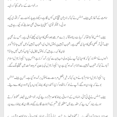
درخواست کے ساتھ یکجا کردی۔
سماعت کے آغاز میں چیف جسٹس نے کہا کہ ڈویژن بینچ میں کیس لگا ہے، دیکھنا ہے پارلیمنٹ سے گرفتاری کیسے
ہوئی۔ اسپیکر قومی اسمبلی ایازصادق بھی معاملے کو دیکھ رہے ہیں۔
چیف جسٹس کا کہنا تھا کہ کریڈٹ دینا ہو گا کہ بڑے عرصے بعد اچھی کامیڈی دیکھنے کو ملی ہے۔ جس نے بھی یہ
ایف آئی آر لکھی اچھی کامیڈی لکھی ہے۔ شعیب شاہین پر پستول ڈال دی، شعیب شاہین کو میں نہیں جانتا؟ گوہر
خان کا کہہ رہے ہیں کہ پستول نکال لی، کیا ان کو میں نہیں جانتا؟
انہوں نے استفسار کیا کہ کامیڈی آپ نے پڑھ لی، اب اِن سے کیا برآمد کرنا ہے؟ جس پر پراسیکیوٹر جنرل اسلام
آباد نے کہا کہ شعیب شاہین سے ڈنڈا برآمد ہو گیا ہے، پراسیکیوٹر جنرل کی بات پر کمرہِ عدالت میں قہقہے لگ گئے۔
پراسیکیوٹر جنرل اسلام آباد نے مزید کہا کہ شیر افضل مروت سے پستول برآمد ہو گیا ہے۔ جس پر چیف جسٹس
بولے کہ چار دن ہو گئے، آپ نے جو کرنا تھا وہ کر لیا، آٹھ دن کا ریمانڈ کیوں دیا گیا؟ دو دن کا دے دیتے۔
چیف جسٹس نے پی ٹی آئی رہنماؤں کے جسمانی ریمانڈ کالعدم قرار دینے کی درخواستوں پر فیصلہ محفوظ کرتے
ہوئے ریمارکس دیے کہ مقدمے میں مضحکہ خیز قسم کے الزامات لگائے گئے اور8 دن کا ریمانڈ دے دیا۔
بعد ازاں اسلام آباد ہائیکورٹ نے محفوظ فیصلہ سناتے ہوئے پی ٹی آئی رہنماؤں کا جسمانی ریمانڈ کالعدم قرار دے