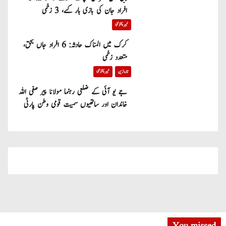
افراد جان کی بازی ہار گئے، 3 زخمی
خیبر پختونخوا
کرک میں المناک حادثہ: 6 افراد جاں بحق،
متعدد زخمی
تازہ ترین
خیبر پختونخوا
جے یو آئی کے ضلعی رہنما مولانا پیر صفی اللہ
خاندان اور ساتھیوں سمیت قومی وطن پارٹی
میں شامل