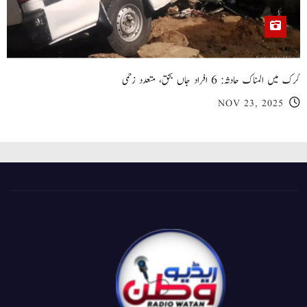
کرک میں المناک حادثہ: 6 افراد جاں بحق، متعدد زخمی
NOV 23, 2025