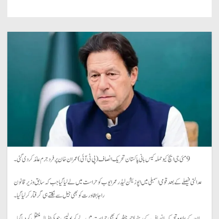
9 مئی جی ایچ کیو حملہ کیس بانی پاکستان تحریک انصاف (پی ٹی آئی) عمران خان پر فرد جرم عائد کردی گئی۔
عدالتی فیصلے کے بعد قومی اسمبلی میں اپوزیشن لیڈر عمر ایوب کو حراست میں لے لیا گیا جب کہ سابق وزیر قانون
راجا بشاورت کو بھی جیل سے نکلتے ہی گرفتار کرلیا گیا۔
ان کے علاوہ تحریک انصاف کے رہنما احمد چٹھہ کو بھی حراست میں لے کر پولیس چوکی اڈیالہ منتقل کردیا گیا۔