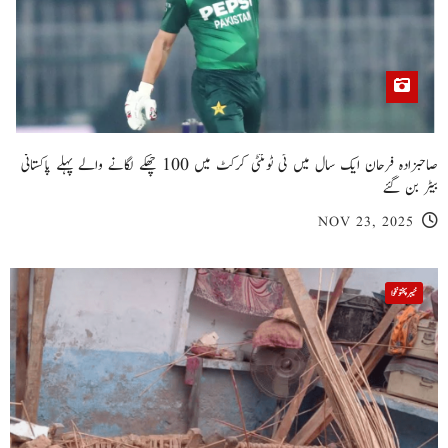
صاحبزادہ فرحان ایک سال میں ٹی ٹوئنٹی کرکٹ میں 100 چھکے لگانے والے پہلے پاکستانی
بیٹر بن گئے
NOV 23, 2025
خیبر پختونخوا