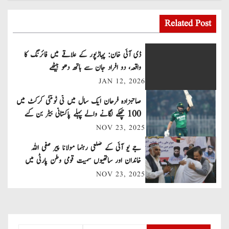
o
s
Related Post
t
ڈی آئی خان: پہاڑپور کے علاقے میں فائرنگ کا
n
واقعہ، دو افراد جان سے ہاتھ دھو بیٹھے
JAN 12, 2026
a
صاحبزادہ فرحان ایک سال میں ٹی ٹوئنٹی کرکٹ میں
v
100 چھکے لگانے والے پہلے پاکستانی بیٹر بن گئے
NOV 23, 2025
i
جے یو آئی کے ضلعی رہنما مولانا پیر صفی اللہ
g
خاندان اور ساتھیوں سمیت قومی وطن پارٹی میں
a
شامل
NOV 23, 2025
t
i