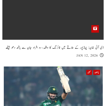
ڈی آئی خان: پہاڑپور کے علاقے میں فائرنگ کا واقعہ، دو افراد جان سے ہاتھ دھو بیٹھے
JAN 12, 2026
پاکستان
کھیل