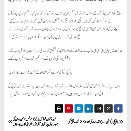
سابق چیئرمین پی ٹی آئی کے اسٹاف میں شامل عظیم الدین عرف بلا کو بھی گرفتار کر لیا گیا ۔عظیم الدین پی ٹی آئی
کے سرگرم کارکن بھی ہیں۔ شیخ رشید احمد، شیخ راشد شفیق اور زرتاج گل پر بھی فرد جرم عائد کر دی گئی۔
راولپنڈی کی اڈیالہ جیل میں 9 مئی جی ایچ کیو حملہ کیس کی سماعت ہوئی، جہاں انسداد دہشت گردی عدالت کے
جج امجد علی شاہ نے بانی پی ٹی آئی سمیت دیگر ملزمان پر فرد جرم عائد کی۔۔
عدالت میں بانی پی ٹی آئی کی جانب سےعدالت کے دائرہ اختیار کو چیلینج کرنے کی درخواست پر دلائل دیے گئے،
اسپیشل پراسیکیوٹر نوید ملک اور ظہیر شاہ نے دلائل دیے گئے۔
بانی پی ٹی آئی سمیت دیگر ملزمان نے صحت جرم سے انکار کردیا۔
خیال رہے کہ سانحہ 9 مئی جی ایچ کیو حملہ کیس کا مقدمہ تھانہ آر اے بازار میں درج ہے، مقدمےمیں بانی پی ٹی
آئی سمیت 143 ملزمان نامزد ہیں، 23 ملزمان کو عدالت پہلے ہی اشتہاری قرار دے چکی ہے۔
P
خیبرپختون خوا آل پارٹیز کانفرنس: امن و امان کی
بانیٔ پی ٹی آئی پر درج مقدمات کی تعداد 188 تک پہنچ گئی
صورتحال پر اظہار تشویش، حکومتی آڈٹ کا مطالبہ