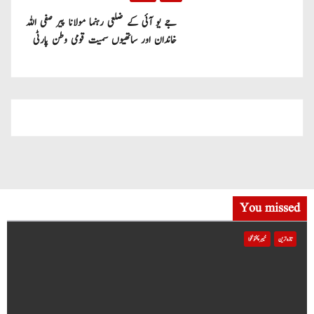
جے یو آئی کے ضلعی رہنما مولانا پیر صفی اللہ
خاندان اور ساتھیوں سمیت قومی وطن پارٹی
میں شامل
You missed
تازہ ترین
خیبر پختونخوا