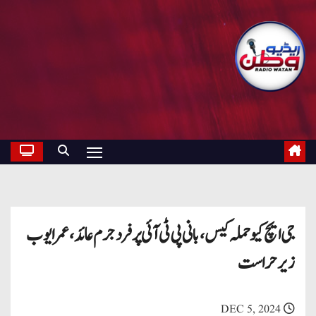
جی ایچ کیو حملہ کیس، بانی پی ٹی آئی پر فرد جرم عائد، عمر ایوب
زیر حراست
DEC 5, 2024