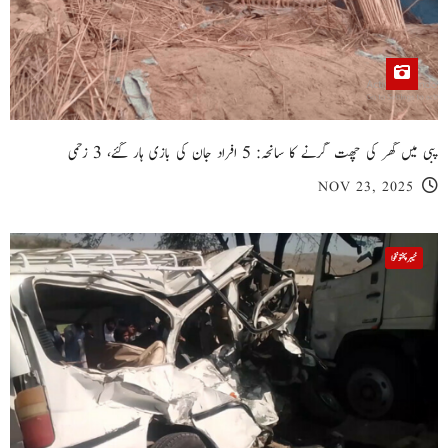
پبی میں گھر کی چھت گرنے کا سانحہ: 5 افراد جان کی بازی ہار گئے، 3 زخمی
NOV 23, 2025
خیبر پختونخوا