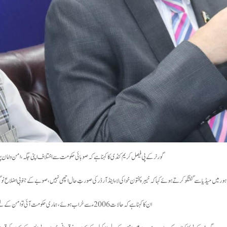
گورنر کے پی فیصل کریم کنڈی کا کہنا ہے کہ صوبائی حکومت سے اختلاف اپنی جگہ، امن و امان
ہور میں میڈیا سے گفتگو کرتے ہوئے کہا کہ خیبر پختون خوا کی لاء اینڈ آرڈر کی صورتِ حال اچھی نہیں، صوبے کے جنوبی اضلاع نو گ
ان کا کہنا ہے کہ حالات 2006ء سے خراب ہوئے، ہماری حکومت آئی تو امن کے لیے سب نے قربانی دی۔