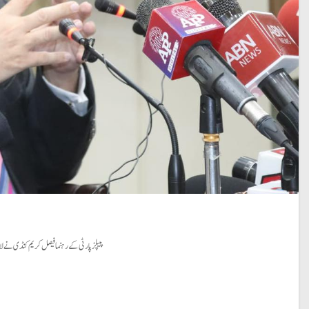
پیپلز پارٹی کے رہنما فیصل کریم کنڈی نے لا