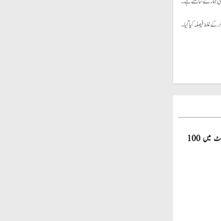
انی ہمارے سامنے ہے۔
ے غلط فیصلہ کیا گیا۔
صاحبزادہ فرحان ایک سال میں ٹی ٹوئنٹی کرکٹ میں 100