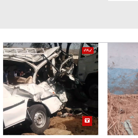
خیبر پختونخوا