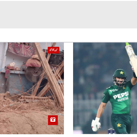
خیبر پختونخوا