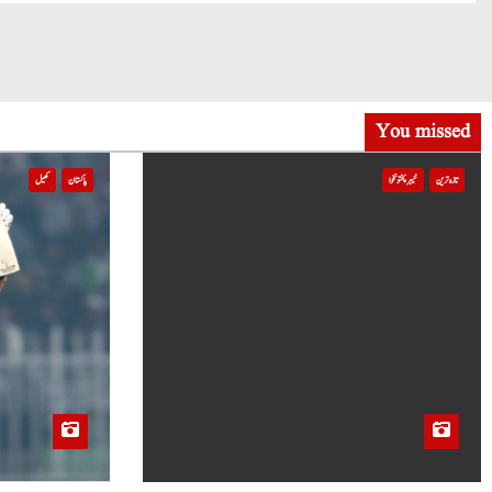
g
a
t
You missed
i
تازہ ترین
خیبر پختونخوا
پاکستان
کھیل
o
n