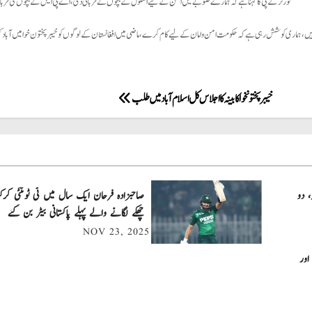
گورنر کے پی کا کہنا ہے کہ ہمارے صوبے میں امن کے لیے اسکول کے بچوں نے قربانی دی، اے پی ایس کے بچوں کی قرب
، ہماری کوشش رہی ہے کہ حکومت امن و امان کے لیے کام کرے، ماضی میں افغانستان کے لوگوں کو خیبر پختون خوا میں آباد کر ک
خیبر پختونخوا کابینہ کا اجلاس کل اسلام آباد میں طلب
، دو
چھکے لگانے والے پہلے پاکستانی بیٹر بن گئے
NOV 23, 2025
اور