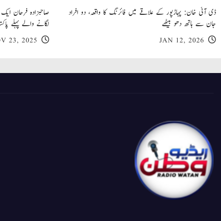
ڈی آئی خان: پہاڑپور کے علاقے میں فائرنگ کا واقعہ، دو افراد
جان سے ہاتھ دھو بیٹھے
لگانے والے پہلے پاکست
V 23, 2025
JAN 12, 2026