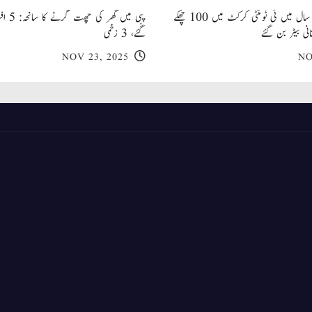
صاحبزادہ فرحان ایک سال میں ٹی ٹوئنٹی کرکٹ میں 100 چھکے
پبی میں
انی بیٹر بن گئے
گئے، 3 زخمی
NOV 23, 2025
NO