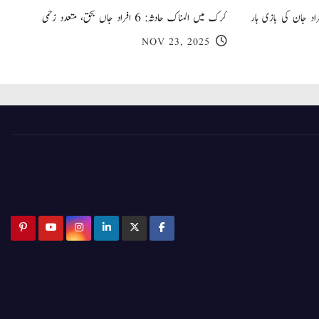
 گھر کی چھت گرنے کا سانحہ: 5 افراد جان کی بازی ہار
کرک میں المناک حادثہ: 6 افراد جاں بحق، متعدد زخمی
NOV 23, 2025