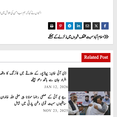
انہوں نے کہا کہ ہم سب امن کی تلاش میں ہیں
P
اسلام آباد سمیت مختلف شہروں میں زلزلے کے جھٹکے
o
Related Post
s
t
ڈی آئی خان: پہاڑپور کے علاقے میں فائرنگ کا واقعہ
افراد جان سے ہاتھ دھو بیٹھے
n
JAN 12, 2026
a
جے یو آئی کے ضلعی رہنما مولانا پیر صفی اللہ خاندان 
v
ساتھیوں سمیت قومی وطن پارٹی میں شامل
NOV 23, 2025
i