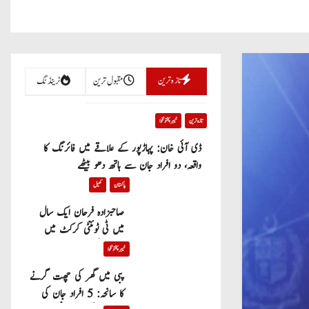
تازہ ترین
مقبول ترین
ٹرینڈنگ
تازہ ترین
خیبر پختونخوا
ڈی آئی خان: پہاڑپور کے علاقے میں فائرنگ کا
واقعہ، دو افراد جان سے ہاتھ دھو بیٹھے
پاکستان
کھیل
صاحبزادہ فرحان ایک سال
میں ٹی ٹوئنٹی کرکٹ میں
100 چھکے لگانے والے پہلے
خیبر پختونخوا
پاکستانی بیٹر بن گئے
پبی میں گھر کی چھت گرنے
کا سانحہ: 5 افراد جان کی