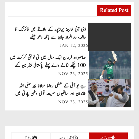
o
s
Related Post
t
ڈی آئی خان: پہاڑپور کے علاقے میں فائرنگ کا
n
واقعہ، دو افراد جان سے ہاتھ دھو بیٹھے
JAN 12, 2026
a
صاحبزادہ فرحان ایک سال میں ٹی ٹوئنٹی کرکٹ میں
v
100 چھکے لگانے والے پہلے پاکستانی بیٹر بن گئے
NOV 23, 2025
i
جے یو آئی کے ضلعی رہنما مولانا پیر صفی اللہ
g
خاندان اور ساتھیوں سمیت قومی وطن پارٹی میں
a
شامل
NOV 23, 2025
t
i
تازہ ترین
مقبول ترین
ٹرینڈنگ