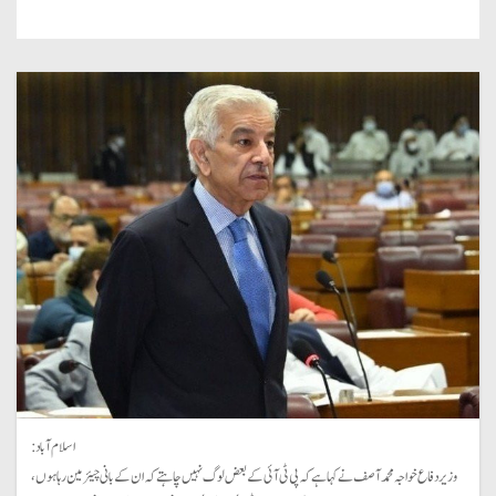
اسلام آباد:
وزیر دفاع خواجہ محمد آصف نے کہا ہے کہ پی ٹی آئی کے بعض لوگ نہیں چاہتے کہ ان کے بانی چیئرمین رہا ہوں،