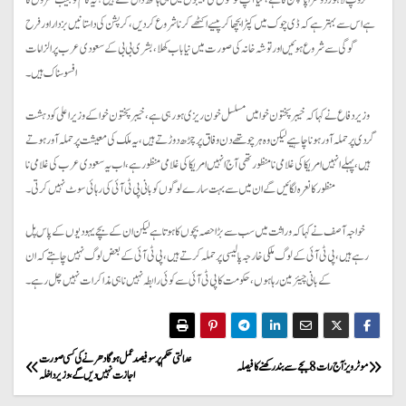
گروپ لاہور دوسرا پاکپتن کا ہے، کیا آپ لوگوں کی جیبوں میں ہی ہاتھ ڈال سکتے ہیں؟ یہ کام تو جیب کتروں کا
ہے اس سے بہتر ہے کہ ڈی چوک میں کپڑا بچھا کر پیسے اکٹھے کرنا شروع کردیں، کرپشن کی داستانیں بزدار اور فرح
گوگی سے شروع ہوئیں اور توشہ خانہ کی صورت میں نیا باب کھلا، بشری بی بی کے سعودی عرب پر الزامات
افسوسناک ہیں۔
وزیر دفاع نے کہا کہ خیبر پختون خوا میں مسلسل خون ریزی ہو رہی ہے، خیبر پختون خوا کے وزیراعلی کو دہشت
گردی پر حملہ آور ہونا چاہیے لیکن وہ ہر چوتھے دن وفاق پر چڑھ دوڑتے ہیں، یہ ملک کی معیشت پر حملہ آور ہوتے
ہیں، پہلے انہیں امریکا کی غلامی نامنظور تھی آج انہیں امریکا کی غلامی منظور ہے، اب یہ سعودی عرب کی غلامی نا
منظور کا نعرہ لگائیں گے ان میں سے بہت سارے لوگوں کو بانی پی ٹی آئی کی رہائی سوٹ نہیں کرتی۔
خواجہ آصف نے کہا کہ وراثت میں سب سے بڑا حصہ بچوں کا ہوتا ہے لیکن ان کے بچے یہودیوں کے پاس پل
رہے ہیں، پی ٹی آئی کے لوگ ملکی خارجہ پالیسی پر حملہ کرتے ہیں، پی ٹی آئی کے بعض لوگ نہیں چاہتے کہ ان
کے بانی چیئرمین رہا ہوں، حکومت کا پی ٹی آئی سے کوئی رابطہ نہیں نا ہی مذاکرات نہیں چل رہے۔
P
عدالتی حکم پر سو فیصد عمل ہوگا دھرنے کی کسی صورت
موٹرویز آج رات 8بجے سے بند رکھنے کا فیصلہ
اجازت نہیں دیں گے، وزیر داخلہ