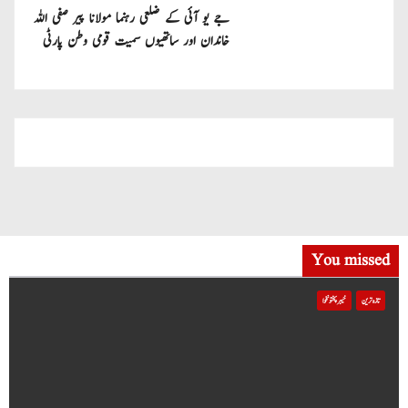
جے یو آئی کے ضلعی رہنما مولانا پیر صفی اللہ
خاندان اور ساتھیوں سمیت قومی وطن پارٹی
میں شامل
You missed
تازہ ترین
خیبر پختونخوا