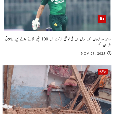
صاحبزادہ فرحان ایک سال میں ٹی ٹوئنٹی کرکٹ میں 100 چھکے لگانے والے پہلے پاکستانی
بیٹر بن گئے
NOV 23, 2025
خیبر پختونخوا