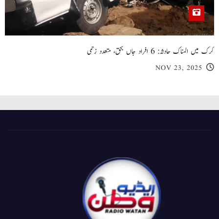
کرک میں المناک حادثہ: 6 افراد جاں بحق، متعدد زخمی
NOV 23, 2025