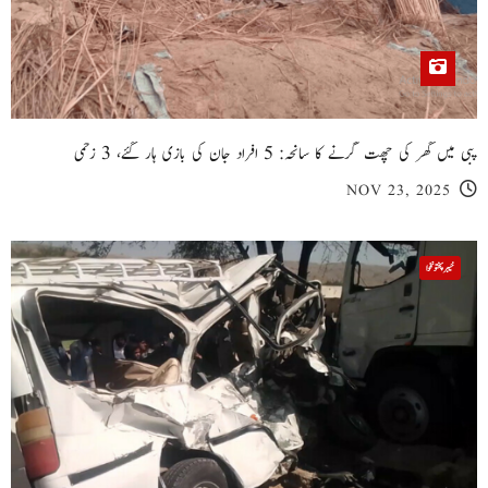
پبی میں گھر کی چھت گرنے کا سانحہ: 5 افراد جان کی بازی ہار گئے، 3 زخمی
NOV 23, 2025
خیبر پختونخوا