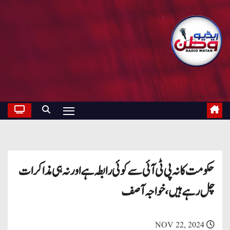
حکومت کا نہ پی ٹی آئی سے کوئی رابطہ ہے اور نہ ہی مذاکرات
چل رہے ہیں، خواجہ آصف
NOV 22, 2024