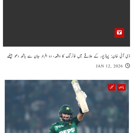
ڈی آئی خان: پہاڑپور کے علاقے میں فائرنگ کا واقعہ، دو افراد جان سے ہاتھ دھو بیٹھے
JAN 12, 2026
پاکستان
کھیل