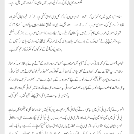
حکومت کا پی ٹی آئی سے کوئی رابطہ نہیں نا ہی مذاکرات نہیں چل رہے۔
اسلام آباد میں پریس کانفرنس کرتے ہوئے انہوں ںے کہا کہ کل اپنی ڈوبتی کشتی بچانے کے لیے انتہائی گھٹیا اور
غلیظ حرکت کی گئی، سعودی عرب کے ساتھ ہمارے تاریخی، مذہبی اور ثقافتی تعلقات ہیں، پاکستان کے 28 لاکھ
شہری سعودی عرب میں کام کرتے ہیں، پاکستان کو ملنے والی ترسیلات زر کا سعودی عرب سے ڈائریکٹ تعلق
ہے، بشری بی بی نے جس ملک کے بارے میں بیان دیا اسی کی دی ہوئی گھڑی بیچ دی، ساری سیاسی حرکتوں کے
باوجود پی ٹی آئی کے لوگوں کو تقوی کا زعم بھی ہے۔
خواجہ آصف نے کہا کہ پیرنی صاحبہ کی آڈیو بھی موجود ہے جس میں وہ سامان کے آنے جانے پر ملازموں کو جھاڑ
رہی ہیں، یہ حقیقت ہے کہ انہوں نے تحفہ لیا اس کی غلط قیمت لگوائی اور معمولی رقم قومی خزانے میں جمع کرائی،
مذہب اور دین پر جعلی کلیم کرنے والوں کے بچے صیہونیوں کے پاس پل رہے ہیں، بھٹو اور شریف خاندان کو
سیاسی وراثت کا طعنہ دینے والوں کے ہاں نہ صرف موروثی سیاست ہو رہی ہے بلکہ ورثا میں لڑائی بھی ہو رہی ہے،
پاکستان کی سیاست میں اتنی پستی پہلے کبھی نہیں دیکھی گئی۔
انہوں نے کہا کہ پی ٹی آئی میں سیاسی ورثے کی لڑائی چل رہی ہے پی ٹی آئی میں نند اور بھابھی کا جھگڑا چل رہا ہے
پی ٹی آئی میں تین خواتین ایک طرف اور بشری ی بی ایک طرف ہیں، پی ٹی آئی کی قیادت نے مذہبی اور اخلاقی
طور پر دیوالیہ پن کا مظاہرہ کیا، بشری بی بی نے متنازع بیان اپنی ڈوبتی سیاسی کشتی کو بچانے کے لیے دیا، ایک قبضہ