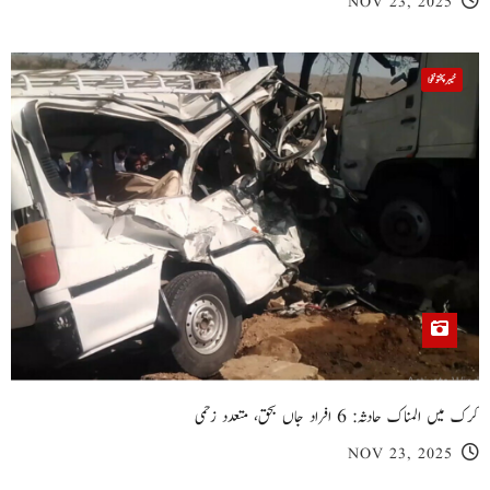
NOV 23, 2025
خیبر پختونخوا
کرک میں المناک حادثہ: 6 افراد جاں بحق، متعدد زخمی
NOV 23, 2025