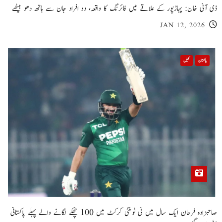
ڈی آئی خان: پہاڑپور کے علاقے میں فائرنگ کا واقعہ، دو افراد جان سے ہاتھ دھو بیٹھے
JAN 12, 2026
پاکستان
کھیل
صاحبزادہ فرحان ایک سال میں ٹی ٹوئنٹی کرکٹ میں 100 چھکے لگانے والے پہلے پاکستانی