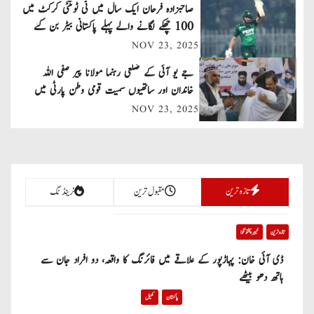
صاحبزادہ فرحان ایک سال میں ٹی ٹوئنٹی کرکٹ میں
v
100 چھکے لگانے والے پہلے پاکستانی بیٹر بن گئے
NOV 23, 2025
i
جے یو آئی کے ضلعی رہنما مولانا پیر صفی اللہ
g
خاندان اور ساتھیوں سمیت قومی وطن پارٹی میں
a
شامل
NOV 23, 2025
t
i
تازہ ترین
مقبول ترین
ٹرینڈنگ
o
n
تازہ ترین
خیبر پختونخوا
ڈی آئی خان: پہاڑپور کے علاقے میں فائرنگ کا واقعہ، دو افراد جان سے
ہاتھ دھو بیٹھے
پاکستان
کھیل