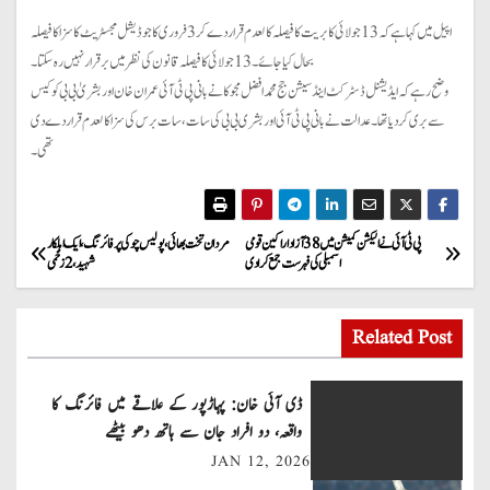
اپیل میں کہا ہے کہ 13 جولائی کا بریت کا فیصلہ کالعدم قرار دے کر 3 فروری کا جوڈیشل مجسٹریٹ کا سزا کا فیصلہ
بحال کیا جائے۔ 13 جولائی کا فیصلہ قانون کی نظر میں برقرار نہیں رہ سکتا۔
وضح رہے کہ ایڈیشنل ڈسٹرکٹ اینڈ سیشن جج محمد افضل مجوکا نے بانی پی ٹی آئی عمران خان اور بشریٰ بی بی کو کیس
سے بری کر دیا تھا۔ عدالت نے بانی پی ٹی آئی اور بشری بی بی کی سات، سات برس کی سزا کالعدم قرار دے دی
تھی۔
P
پی ٹی آئی نے الیکشن کمیشن میں 38 آزاد اراکین قومی
مردان تخت بھائی، پولیس چوکی پر فائرنگ، ایک اہلکار
اسمبلی کی فہرست جمع کرا دی
شہید، 2 زخمی
o
s
Related Post
t
ڈی آئی خان: پہاڑپور کے علاقے میں فائرنگ کا
n
واقعہ، دو افراد جان سے ہاتھ دھو بیٹھے
JAN 12, 2026
a