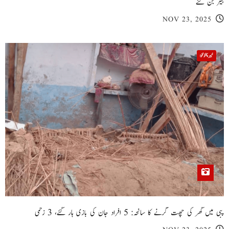
بیٹر بن گئے
NOV 23, 2025
خیبر پختونخوا
پبی میں گھر کی چھت گرنے کا سانحہ: 5 افراد جان کی بازی ہار گئے، 3 زخمی