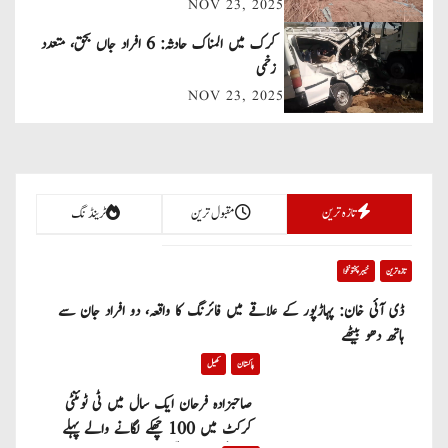
NOV 23, 2025
i
کرک میں المناک حادثہ: 6 افراد جاں بحق، متعدد
g
زخمی
a
NOV 23, 2025
t
i
تازہ ترین
مقبول ترین
ٹرینڈنگ
o
n
تازہ ترین
خیبر پختونخوا
ڈی آئی خان: پہاڑپور کے علاقے میں فائرنگ کا واقعہ، دو افراد جان سے
ہاتھ دھو بیٹھے
پاکستان
کھیل
صاحبزادہ فرحان ایک سال میں ٹی ٹوئنٹی
کرکٹ میں 100 چھکے لگانے والے پہلے