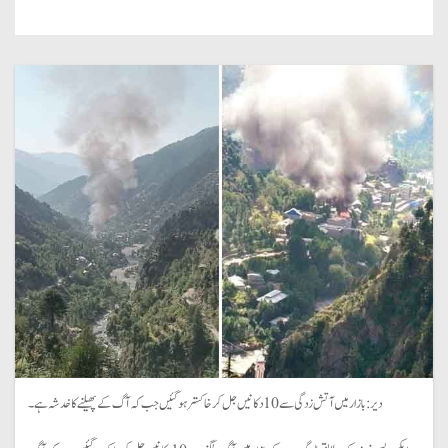
دیر: بازار میں آتش زدگی سے 10 دکانیں جل کر خاکستر ہو گئیں جب کہ آگ کے پھیلنے کا خدشہ ہے۔