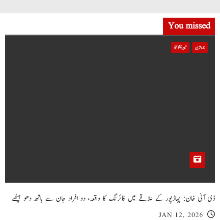
You missed
تازہ ترین
خیبر پختونخوا
ڈی آئی خان: پہاڑپور کے علاقے میں فائرنگ کا واقعہ، دو افراد جان سے ہاتھ دھو بیٹھے
JAN 12, 2026