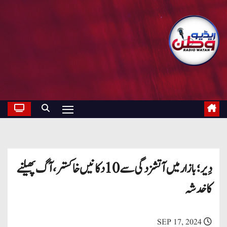
دِیر؛ بازار میں آتشزدگی سے 10 دکانیں خاکستر، آگ پھیلنے
کا خدشہ
SEP 17, 2024