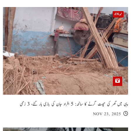
خیبر پختونخوا
پبی میں گھر کی چھت گرنے کا سانحہ: 5 افراد جان کی بازی ہار گئے، 3 زخمی
NOV 23, 2025