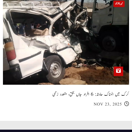
خیبر پختونخوا
کرک میں المناک حادثہ: 6 افراد جاں بحق، متعدد زخمی
NOV 23, 2025