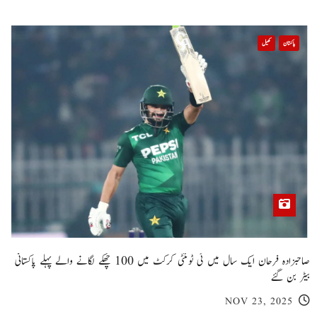
پاکستان
کھیل
صاحبزادہ فرحان ایک سال میں ٹی ٹوئنٹی کرکٹ میں 100 چھکے لگانے والے پہلے پاکستانی
بیٹر بن گئے
NOV 23, 2025