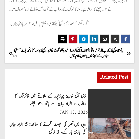
ایکسپریس نیوز کے مطابق ڈوگ درہ کے بازار میں آگ لگنے سے 10 دکانیں جل کر راکھ ہو گئیں جب کہ آگ
کے مزید پھیلنے کا خدشہ ہے۔ مقامی لوگ اپنی مدد آپ کے تحت آگ بجھانے میں مصروف ہیں۔
آگ لگنے کے بعد فائر بریگیڈ کی گاڑی نہ پہنچنے پر اہل علاقہ سراپا احتجاج ہیں۔
P
پاکستان کیلئے 7 ارب ڈالر قرض، آئی ایم ایف ایگزیکٹو بورڈ
خیبر پختونخوا میں گاڑیوں کیلئے یونیورسل نمبر پلیٹ سسٹم کا
اجلاس کے ایجنڈا میں پاکستان کا نام شامل
اجرا
o
s
Related Post
t
ڈی آئی خان: پہاڑپور کے علاقے میں فائرنگ کا
n
واقعہ، دو افراد جان سے ہاتھ دھو بیٹھے
JAN 12, 2026
a
پبی میں گھر کی چھت گرنے کا سانحہ: 5 افراد جان
v
کی بازی ہار گئے، 3 زخمی