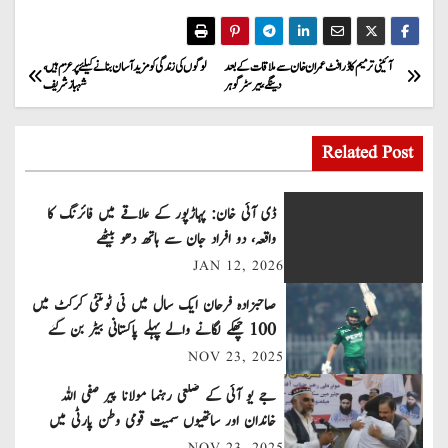
P
آئینی ترمیم کا ڈرافٹ عمران خان سے ملاقات کے بعد
لوگوں کی زندگی کو مزید آسان بنانے کیلئے پرعزم ہیں،
دینگے ، بیرسٹر گوہر
شہباز شریف
o
s
Related Post
t
ڈی آئی خان: پہاڑپور کے علاقے میں فائرنگ کا
n
واقعہ، دو افراد جان سے ہاتھ دھو بیٹھے
JAN 12, 2026
a
صاحبزادہ فرحان ایک سال میں ٹی ٹوئنٹی کرکٹ میں
v
100 چھکے لگانے والے پہلے پاکستانی بیٹر بن گئے
NOV 23, 2025
i
جے یو آئی کے ضلعی رہنما مولانا پیر صفی اللہ
g
خاندان اور ساتھیوں سمیت قومی وطن پارٹی میں
شامل