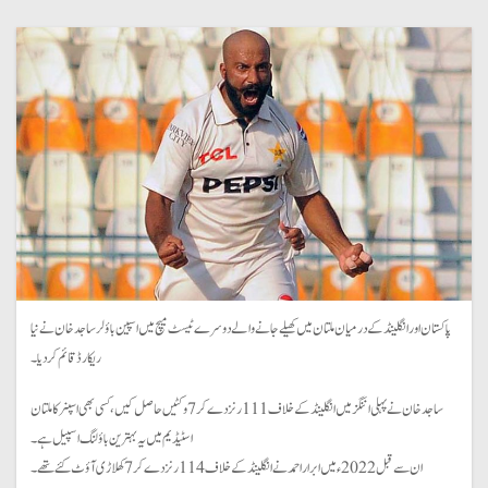
پاکستان اور انگلینڈ کے درمیان ملتان میں کھیلے جانے والے دوسرے ٹیسٹ میچ میں اسپین باؤلر ساجد خان نے نیا
ریکارڈ قائم کر دیا۔
ساجد خان نے پہلی اننگز میں انگلینڈ کے خلاف 111 رنز دے کر 7 وکٹیں حاصل کیں، کسی بھی اسپنر کا ملتان
اسٹیڈیم میں یہ بہترین باؤلنگ اسپیل ہے۔
ان سے قبل 2022ء میں ابرار احمد نے انگلینڈ کے خلاف 114 رنز دے کر 7 کھلاڑی آؤٹ کئے تھے۔