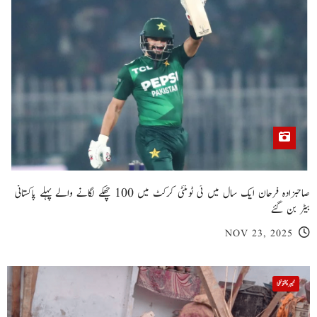
صاحبزادہ فرحان ایک سال میں ٹی ٹوئنٹی کرکٹ میں 100 چھکے لگانے والے پہلے پاکستانی
بیٹر بن گئے
NOV 23, 2025
خیبر پختونخوا