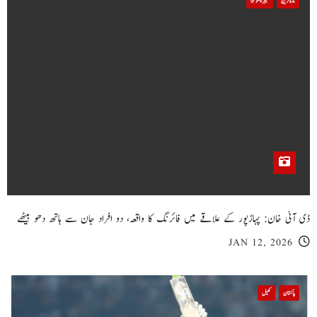
تازہ ترین
خیبر پختونخوا
ڈی آئی خان: پہاڑپور کے علاقے میں فائرنگ کا واقعہ، دو افراد جان سے ہاتھ دھو بیٹھے
JAN 12, 2026
پاکستان
کھیل