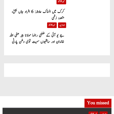
خیبر پختونخوا
کرک میں المناک حادثہ: 6 افراد جاں بحق،
متعدد زخمی
تازہ ترین
خیبر پختونخوا
جے یو آئی کے ضلعی رہنما مولانا پیر صفی اللہ
خاندان اور ساتھیوں سمیت قومی وطن پارٹی
میں شامل
You missed