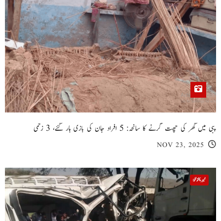
پبی میں گھر کی چھت گرنے کا سانحہ: 5 افراد جان کی بازی ہار گئے، 3 زخمی
NOV 23, 2025
خیبر پختونخوا