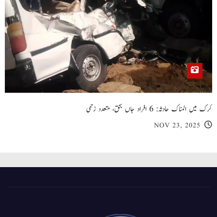
کرک میں المناک حادثہ: 6 افراد جاں بحق، متعدد زخمی
NOV 23, 2025