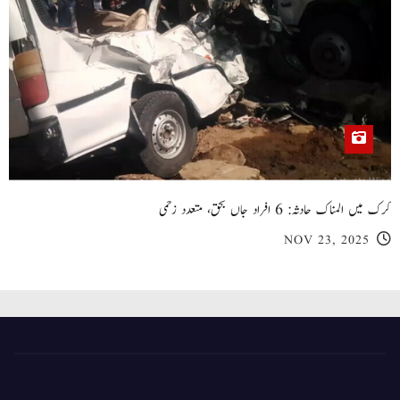
کرک میں المناک حادثہ: 6 افراد جاں بحق، متعدد زخمی
NOV 23, 2025