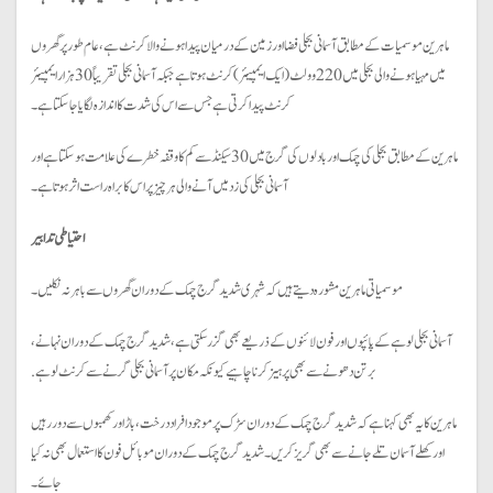
ماہرین موسمیات کے مطابق آسمانی بجلی فضا اور زمین کے درمیان پیدا ہونے والا کرنٹ ہے، عام طور پرگھروں
میں مہیا ہونے والی بجلی میں 220 وولٹ (ایک ایمپیئر) کرنٹ ہوتا ہے جبکہ آسمانی بجلی تقریباً 30 ہزار ایمپیئر
کرنٹ پیدا کرتی ہے جس سے اس کی شدت کا اندازہ لگایا جا سکتا ہے۔
ماہرین کے مطابق بجلی کی چمک اور بادلوں کی گرج میں 30 سیکنڈ سے کم کا وقفہ خطرے کی علامت ہو سکتا ہے اور
آسمانی بجلی کی زد میں آنے والی ہر چیز پر اس کا براہ راست اثر ہوتا ہے۔
احتیاطی تدابیر
موسمیاتی ماہرین مشورہ دیتے ہیں کہ شہری شدید گرج چمک کے دوران گھروں سے باہر نہ نکلیں۔
آسمانی بجلی لوہے کے پائپوں اور فون لائنوں کے ذریعے بھی گزر سکتی ہے، شدید گرج چمک کے دوران نہانے،
برتن دھونے سے بھی پرہیز کرنا چاہیے کیونکہ مکان پر آسمانی بجلی گرنے سے کرنٹ لوہے.
ماہرین کا یہ بھی کہنا ہے کہ شدید گرج چمک کے دوران سڑک پر موجود افراد درخت، باڑ اور کھمبوں سے دور رہیں
اور کھلے آسمان تلے جانے سے بھی گریز کریں۔شدید گرج چمک کے دوران موبائل فون کا استعمال بھی نہ کیا
جائے۔