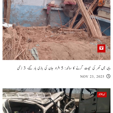
پبی میں گھر کی چھت گرنے کا سانحہ: 5 افراد جان کی بازی ہار گئے، 3 زخمی
NOV 23, 2025
خیبر پختونخوا