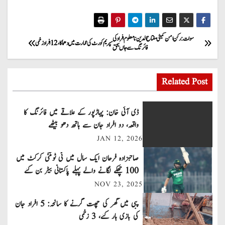
P
سوات: رکن امن کمیٹی مفتاح الدین نامعلوم افراد کی
سپریم کورٹ کی عمارت میں دھماکا، 12 افراد زخمی
فائرنگ سے جاں بحق
o
s
Related Post
t
ڈی آئی خان: پہاڑپور کے علاقے میں فائرنگ کا
n
واقعہ، دو افراد جان سے ہاتھ دھو بیٹھے
JAN 12, 2026
a
صاحبزادہ فرحان ایک سال میں ٹی ٹوئنٹی کرکٹ میں
v
100 چھکے لگانے والے پہلے پاکستانی بیٹر بن گئے
NOV 23, 2025
i
پبی میں گھر کی چھت گرنے کا سانحہ: 5 افراد جان
g
کی بازی ہار گئے، 3 زخمی