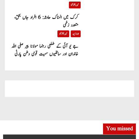
خیبر پختونخوا
کرک میں المناک حادثہ: 6 افراد جاں بحق،
متعدد زخمی
تازہ ترین
خیبر پختونخوا
جے یو آئی کے ضلعی رہنما مولانا پیر صفی اللہ
خاندان اور ساتھیوں سمیت قومی وطن پارٹی
میں شامل
You missed