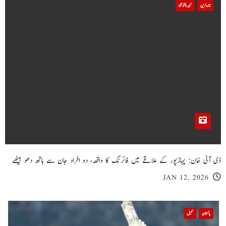
تازہ ترین
خیبر پختونخوا
ڈی آئی خان: پہاڑپور کے علاقے میں فائرنگ کا واقعہ، دو افراد جان سے ہاتھ دھو بیٹھے
JAN 12, 2026
پاکستان
کھیل