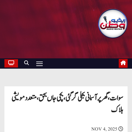
سوات،گھر پر آسمانی بجلی گرگئی ، بچی جاں بحق،متعدد مویشی
ہلاک
NOV 4, 2025