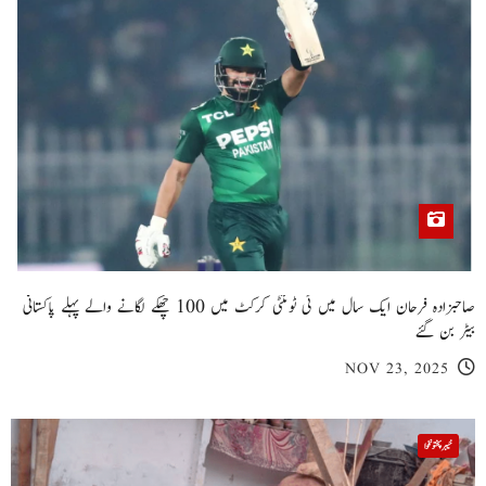
صاحبزادہ فرحان ایک سال میں ٹی ٹوئنٹی کرکٹ میں 100 چھکے لگانے والے پہلے پاکستانی
بیٹر بن گئے
NOV 23, 2025
خیبر پختونخوا