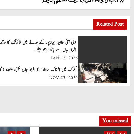
P
گورنر ہاؤس خیبر پختونخوا میں دلہا دلہن کے فوٹو شوٹ پر پابندی عائد
o
Related Post
s
t
ڈی آئی خان: پہاڑپور کے علاقے میں فائرنگ کا واقعہ
افراد جان سے ہاتھ دھو بیٹھے
n
JAN 12, 2026
a
کرک میں المناک حادثہ: 6 افراد جاں بحق، متعدد زخمی
v
NOV 23, 2025
i
g
a
You missed
t