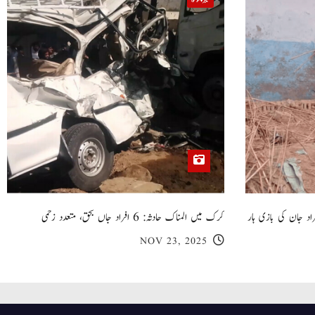
خیبر پختونخوا
 گھر کی چھت گرنے کا سانحہ: 5 افراد جان کی بازی ہار
کرک میں المناک حادثہ: 6 افراد جاں بحق، متعدد زخمی
NOV 23, 2025