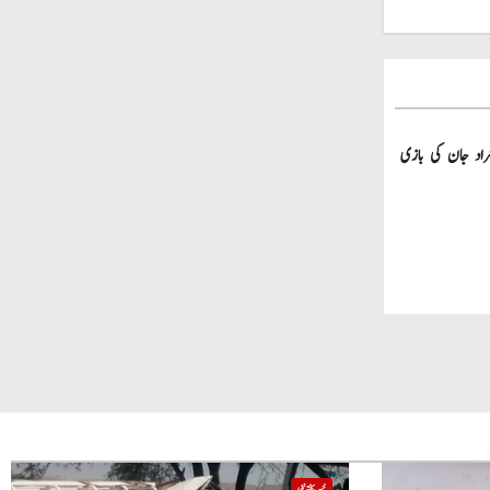
 گھر کی چھت گرنے کا سانحہ: 5 افراد جان کی بازی