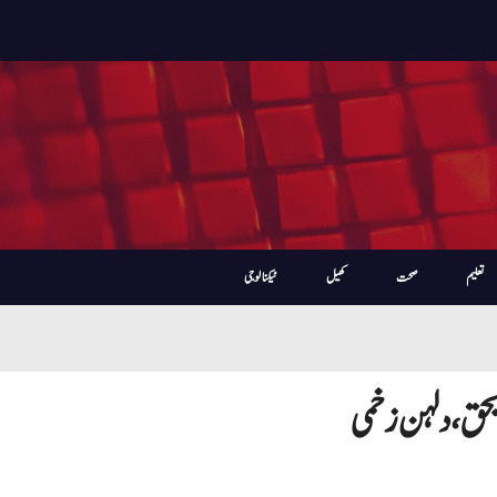
تعلیم
صحت
کھیل
ٹیکنالوجی
حق، دلہن زخمی