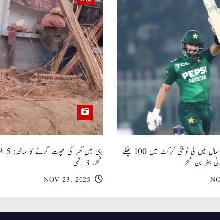
خیبر پختونخوا
صاحبزادہ فرحان ایک سال میں ٹی ٹوئنٹی کرکٹ میں 100 چھکے
پبی میں
انی بیٹر بن گئے
گئے، 3 زخمی
NOV 23, 2025
NO