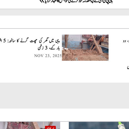
بانی پی ٹی آئی نے اپنا مقدمہ خود لڑنے کی خواہش کا اظہار کردیا
، دو
پبی میں
ہار گئے، 3 زخمی
NOV 23, 2025