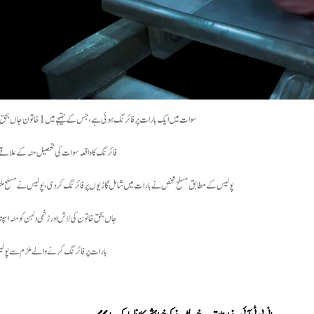
سوات میں ایک بارات پر فائرنگ ہوئی ہے، جس کے نتیجے میں 1 خاتون جاں بحق جبکہ دلہن زخمی ہو گئی۔
فائرنگ کا واقعہ سوات کی تحصیل مٹہ کے علاقے ل
پولیس کے مطابق مسلح شخص نے بارات میں شامل گاڑیوں پر فائرنگ کر دی، پولیس نے مسلح ملزم 
جاں بحق خاتون کی لاش اور زخمی دلہن کو مٹہ اسپتا
بارات پر فائرنگ کرنے والے ملزم سے پول