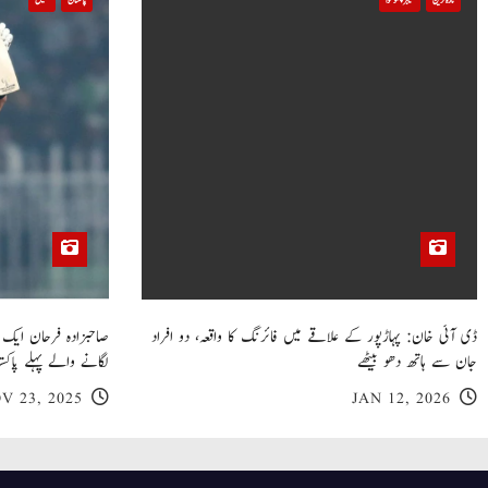
تازہ ترین
خیبر پختونخوا
پاکستان
کھیل
i
o
n
ڈی آئی خان: پہاڑپور کے علاقے میں فائرنگ کا واقعہ، دو افراد
جان سے ہاتھ دھو بیٹھے
لگانے والے پہلے پاکست
V 23, 2025
JAN 12, 2026