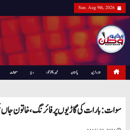
Sun. Aug 9th, 2026
تازہ ترین
پاکستان
خیبرپختونخوا
دنیا
معیشت
سوات: بارات کی گاڑیوں پر فا ئرنگ،خاتون جاں ب