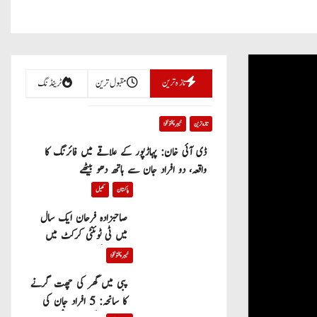
تازہ ترین
مقبول ترین
ٹرینڈنگ
تازہ ترین
خیبر پختونخوا
ڈی آئی خان: پہاڑپور کے علاقے میں فائرنگ کا
واقعہ، دو افراد جان سے ہاتھ دھو بیٹھے
پاکستان
کھیل
صاحبزادہ فرحان ایک سال
میں ٹی ٹوئنٹی کرکٹ میں
100 چھکے لگانے والے پہلے
خیبر پختونخوا
پاکستانی بیٹر بن گئے
پبی میں گھر کی چھت گرنے
کا سانحہ: 5 افراد جان کی