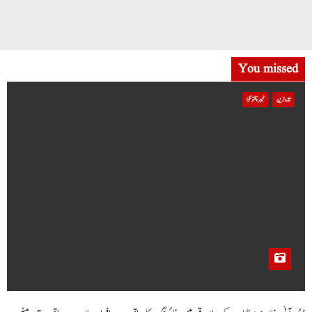
You missed
تازہ ترین
خیبر پختونخوا