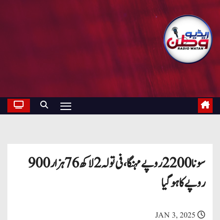
سونا 2200 روپے مہنگا،فی تولہ 2 لاکھ 76 ہزار900
روپےکا ہوگیا
JAN 3, 2025