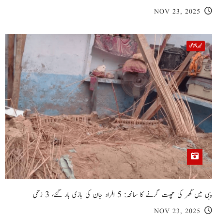
NOV 23, 2025
خیبر پختونخوا
پبی میں گھر کی چھت گرنے کا سانحہ: 5 افراد جان کی بازی ہار گئے، 3 زخمی
NOV 23, 2025