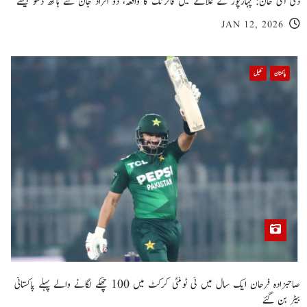
ڈی آئی خان: پہاڑپور کے علاقے میں فائرنگ کا واقعہ، دو افراد جان سے ہاتھ دھو بیٹھے
JAN 12, 2026
پاکستان
کھیل
صاحبزادہ فرحان ایک سال میں ٹی ٹوئنٹی کرکٹ میں 100 چھکے لگانے والے پہلے پاکستانی
بیٹر بن گئے