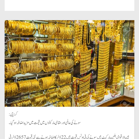
کراچی:
سونے کی عالمی اور مقامی مارکیٹوں میں قیمت میں مزید اضافہ ہوگیا۔
بین الاقوامی بلین مارکیٹ میں سونے کی فی اونس قیمت میں 22 ڈالر کا اضافہ ہونے سے نئی قیمت 2657 ڈالر فی