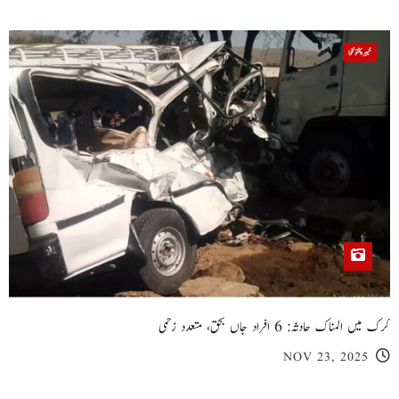
خیبر پختونخوا
کرک میں المناک حادثہ: 6 افراد جاں بحق، متعدد زخمی
NOV 23, 2025