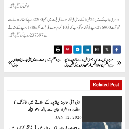
اونس کی سطح پر آ گئی۔
دوسری جانب ملک میں 24 قیراط کے حامل فی تولہ سونے کی قیمت میں بھی 2200 روپے کا اضافہ ہونے سے
نئی قیمت 276900 روپے فی تولہ ہو گئی جب کہ فی 10 گرام سونے کی قیمت بھی 1886 روپے کے اضافے
سے 237397 روپے کی سطح پر آ گئی۔
P
صوبوں میں مدارس رجسٹریشن بارے قانون سازی ،
وزیراعظم کے زیر صدارت ایس آئی ایف سی کا اجلاس
وزیر اعظم کی مولانا فضل الرحمن کو حمایت کی یقین دہانی
جاری
o
s
Related Post
t
ڈی آئی خان: پہاڑپور کے علاقے میں فائرنگ کا
n
واقعہ، دو افراد جان سے ہاتھ دھو بیٹھے
JAN 12, 2026
a
صاحبزادہ فرحان ایک سال میں ٹی ٹوئنٹی کرکٹ میں