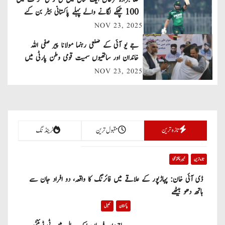
v
100 چھکے لگانے والے پہلے پاکستانی بیٹر بن گئے
NOV 23, 2025
i
جے یو آئی کے ضلعی رہنما مولانا پیر صفی اللہ
g
خاندان اور ساتھیوں سمیت قومی وطن پارٹی میں
a
شامل
NOV 23, 2025
t
i
تازہ ترین
مقبول ترین
ٹرینڈنگ
o
n
تازہ ترین
خیبر پختونخوا
ڈی آئی خان: پہاڑپور کے علاقے میں فائرنگ کا واقعہ، دو افراد جان سے
ہاتھ دھو بیٹھے
پاکستان
کھیل