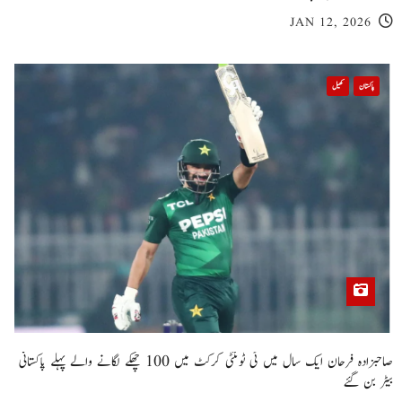
JAN 12, 2026
پاکستان
کھیل
صاحبزادہ فرحان ایک سال میں ٹی ٹوئنٹی کرکٹ میں 100 چھکے لگانے والے پہلے پاکستانی
بیٹر بن گئے