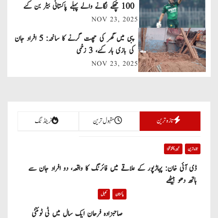
v
100 چھکے لگانے والے پہلے پاکستانی بیٹر بن گئے
NOV 23, 2025
i
پبی میں گھر کی چھت گرنے کا سانحہ: 5 افراد جان
g
کی بازی ہار گئے، 3 زخمی
a
NOV 23, 2025
t
i
تازہ ترین
مقبول ترین
ٹرینڈنگ
o
n
تازہ ترین
خیبر پختونخوا
ڈی آئی خان: پہاڑپور کے علاقے میں فائرنگ کا واقعہ، دو افراد جان سے
ہاتھ دھو بیٹھے
پاکستان
کھیل
صاحبزادہ فرحان ایک سال میں ٹی ٹوئنٹی