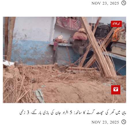
NOV 23, 2025
خیبر پختونخوا
پبی میں گھر کی چھت گرنے کا سانحہ: 5 افراد جان کی بازی ہار گئے، 3 زخمی
NOV 23, 2025