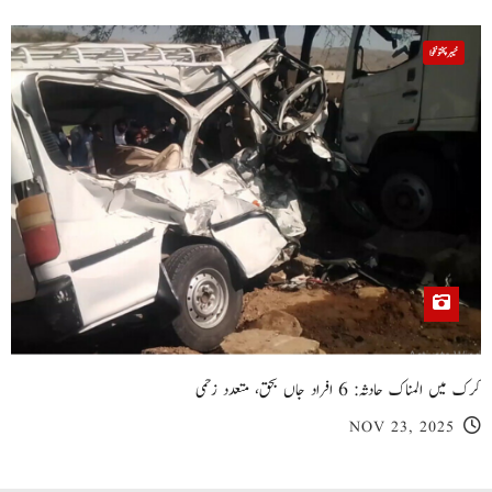
خیبر پختونخوا
کرک میں المناک حادثہ: 6 افراد جاں بحق، متعدد زخمی
NOV 23, 2025