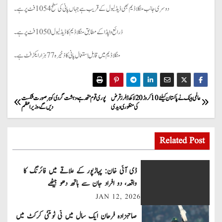
دوسری جانب منگلا ڈیم بھی ڈیڈ لیول کے قریب ہے جہاں پانی کی سطح 1054 فٹ پر ہے۔
ذرائع واپڈا کے مطابق منگلا ڈیم کا ڈیڈ لیول 1050 فٹ پر ہے۔
منگلا ڈیم میں قابلِ استعمال پانی کا ذخیرہ 77 ہزار ایکڑ فٹ ہے۔
P
عالمی بینک نے پاکستان کیلئے 10 کروڑ 20 لاکھ ڈالرز قرض
پوری قوم متحد ہے، دہشت گردی کو ہرصورت شکست
کی منظوری دیدی
دیں گے، وزیراعظم
o
s
Related Post
t
ڈی آئی خان: پہاڑپور کے علاقے میں فائرنگ کا
n
واقعہ، دو افراد جان سے ہاتھ دھو بیٹھے
JAN 12, 2026
a
صاحبزادہ فرحان ایک سال میں ٹی ٹوئنٹی کرکٹ میں