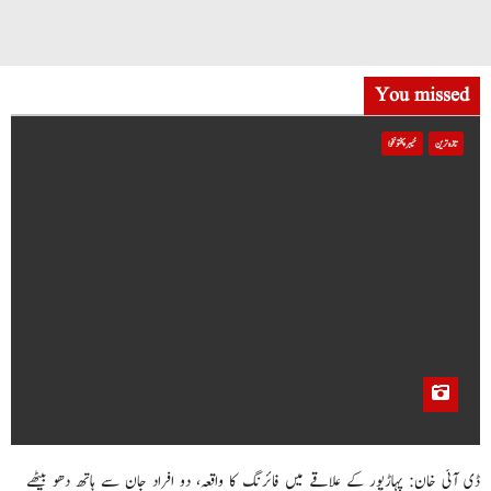
You missed
تازہ ترین
خیبر پختونخوا
ڈی آئی خان: پہاڑپور کے علاقے میں فائرنگ کا واقعہ، دو افراد جان سے ہاتھ دھو بیٹھے