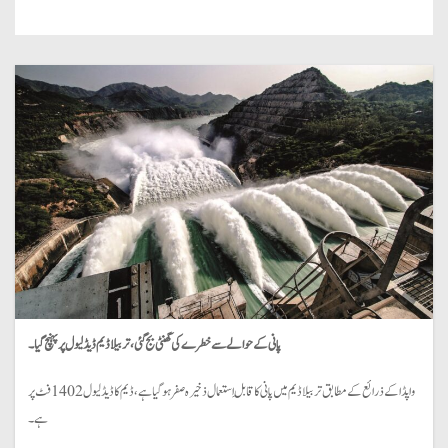
پانی کے حوالے سے خطرے کی گھنٹی بج گئی، تربیلا ڈیم ڈیڈ لیول پر پہنچ گیا۔
واپڈا کے ذرائع کے مطابق تربیلا ڈیم میں پانی کا قابلِ استعمال ذخیرہ صفر ہو گیا ہے، ڈیم کا ڈیڈ لیول 1402 فٹ پر
ہے۔