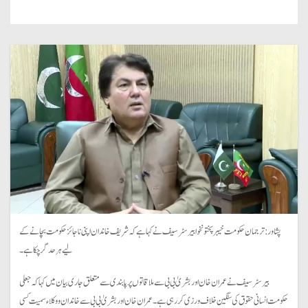
پشاور: ترجمان حکومت خیبرپختونخوا بیرسٹر سیف نے کہا ہے کہ شریف خاندان اپنی ناجائز حکومت بچانے کے
لیے ہر حد گر چکا ہے۔
بیرسٹرسیف نے عمران خان اور بشریٰ بی بی سے ملاقاتوں پر پابندی سے متعلق جاری بیان میں کہا کہ جعلی
حکومت انسانی حقوق کی سنگین خلاف ورزی کر رہی ہے۔عمران خان اور بشریٰ بی بی سے خاندان و وکلاء سمیت کسی