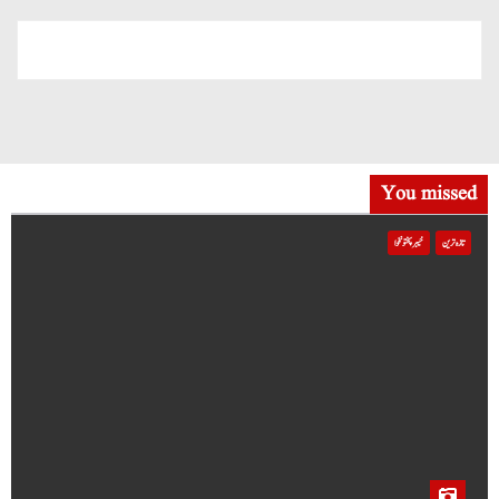
You missed
تازہ ترین
خیبر پختونخوا