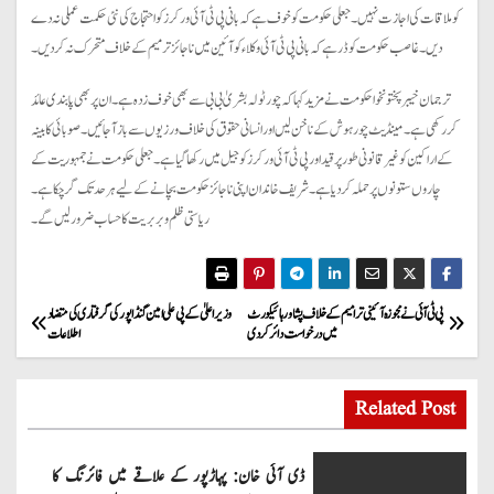
کو ملاقات کی اجازت نہیں۔ جعلی حکومت کو خوف ہے کہ بانی پی ٹی آئی ورکرز کو احتجاج کی نئی حکمت عملی نہ دے
دیں۔ غاصب حکومت کو ڈر ہے کہ بانی پی ٹی آئی وکلاء کو آئین میں ناجائز ترمیم کے خلاف متحرک نہ کر دیں۔
ترجمان خیبرپختونخوا حکومت نے مزید کہا کہ چور ٹولہ بشریٰ بی بی سے بھی خوف زدہ ہے۔ ان پر بھی پابندی عائد
کررکھی ہے۔ مینڈیٹ چور ہوش کے ناخن لیں اور انسانی حقوق کی خلاف ورزیوں سے باز آ جائیں۔ صوبائی کابینہ
کے اراکین کو غیرقانونی طور پر قید اور پی ٹی آئی ورکرز کو جیل میں رکھا گیا ہے۔ جعلی حکومت نے جمہوریت کے
چاروں ستونوں پر حملہ کردیا ہے۔ شریف خاندان اپنی ناجائز حکومت بچانے کے لیے ہر حد تک گرچکا ہے۔
ریاستی ظلم و بربریت کا حساب ضرور لیں گے۔
P
پی ٹی آئی نے مجوزہ آئینی ترامیم کے خلاف پشاور ہائیکورٹ
وزیراعلیٰ کے پی علی امین گنڈاپور کی گرفتاری کی متضاد
میں درخواست دائر کردی
اطلاعات
o
s
Related Post
t
ڈی آئی خان: پہاڑپور کے علاقے میں فائرنگ کا