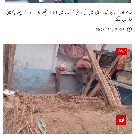
صاحبزادہ فرحان ایک سال میں ٹی ٹوئنٹی کرکٹ میں 100 چھکے لگانے والے پہلے پاکستانی
بیٹر بن گئے
NOV 23, 2025
خیبر پختونخوا