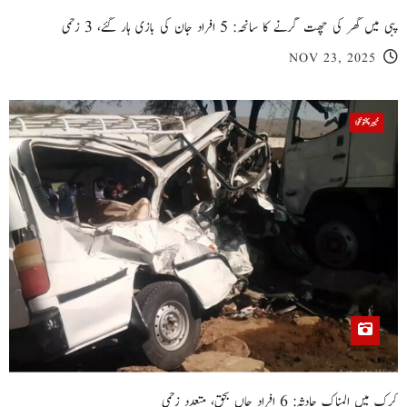
پبی میں گھر کی چھت گرنے کا سانحہ: 5 افراد جان کی بازی ہار گئے، 3 زخمی
NOV 23, 2025
خیبر پختونخوا
کرک میں المناک حادثہ: 6 افراد جاں بحق، متعدد زخمی