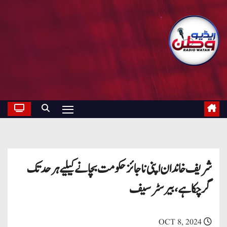
شریف خاندان اپنی ناجائز حکومت بچانے کیلیے ہرحد تک
گرچکا ہے، بیرسٹرسیف
OCT 8, 2024