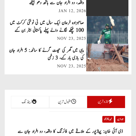
n
واقعہ، دو افراد جان سے ہاتھ دھو بیٹھے
JAN 12, 2026
a
صاحبزادہ فرحان ایک سال میں ٹی ٹوئنٹی کرکٹ میں
v
100 چھکے لگانے والے پہلے پاکستانی بیٹر بن گئے
NOV 23, 2025
i
پبی میں گھر کی چھت گرنے کا سانحہ: 5 افراد جان
g
کی بازی ہار گئے، 3 زخمی
a
NOV 23, 2025
t
i
تازہ ترین
مقبول ترین
ٹرینڈنگ
o
n
تازہ ترین
خیبر پختونخوا
ڈی آئی خان: پہاڑپور کے علاقے میں فائرنگ کا واقعہ، دو افراد جان سے