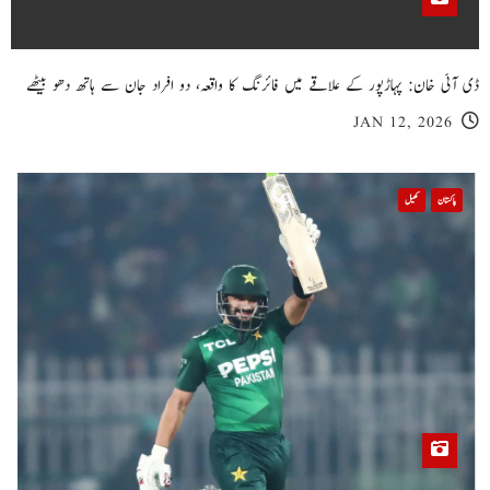
ڈی آئی خان: پہاڑپور کے علاقے میں فائرنگ کا واقعہ، دو افراد جان سے ہاتھ دھو بیٹھے
JAN 12, 2026
پاکستان
کھیل