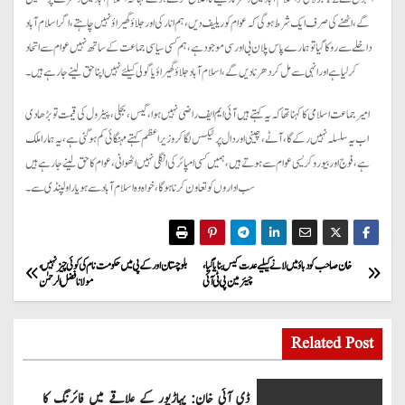
گے، اٹھنے کی صرف ایک شرط ہوگی کہ عوام کو ریلیف دیں، ہم انارکی اور جلاؤ گھیراؤ نہیں چاہتے، اگر اسلام آباد
داخلے سے روکاگیا تو ہمارے پاس پلان بی اور سی موجود ہے، ہم کسی سیاسی جماعت کے ساتھ نہیں عوام سے اتحاد
کرلیاہے اور انہی سے مل کر دھرنا دیں گے، اسلام آباد جلاؤگھیراؤ یا گولی کیلئے نہیں اپنا حق لینے جارہے ہیں۔
امیر جماعت اسلامی کا کہنا تھا کہ یہ کہتے ہیں آئی ایم ایف راضی نہیں ہوا،گیس، بجلی ، پیٹرول کی قیمت تو بڑھا دی
اب یہ سلسلہ نہیں رکے گا، آٹے، چینی اور دال پر ٹیکس لگاکر وزیراعظم کہتے مہنگائی کم ہوگئی ہے، یہ ہمارا ملک
ہے، فوج اور بیوروکریسی عوام سے ہوتے ہیں، ہمیں کسی امپائر کی انگلی نہیں اٹھوانی، عوام کا حق لینے جارہے ہیں
سب اداروں کو تعاون کرناہوگا، خواہ وہ اسلام آباد سے ہویا راولپنڈی سے۔
P
خان صاحب کو دباؤ میں لانے کیلیے عدت کیس بنایا گیا،
بلوچستان اور کے پی میں حکومت نام کی کوئی چیز نہیں،
چیئرمین پی ٹی آئی
مولانا فضل الرحمٰن
o
s
Related Post
t
ڈی آئی خان: پہاڑپور کے علاقے میں فائرنگ کا