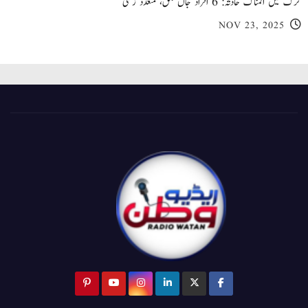
کرک میں المناک حادثہ: 6 افراد جاں بحق، متعدد زخمی
NOV 23, 2025