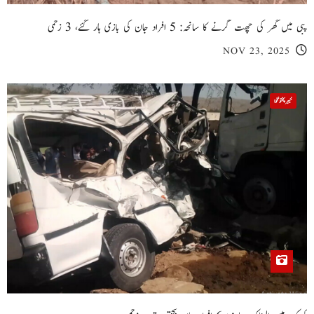
پبی میں گھر کی چھت گرنے کا سانحہ: 5 افراد جان کی بازی ہار گئے، 3 زخمی
NOV 23, 2025
خیبر پختونخوا