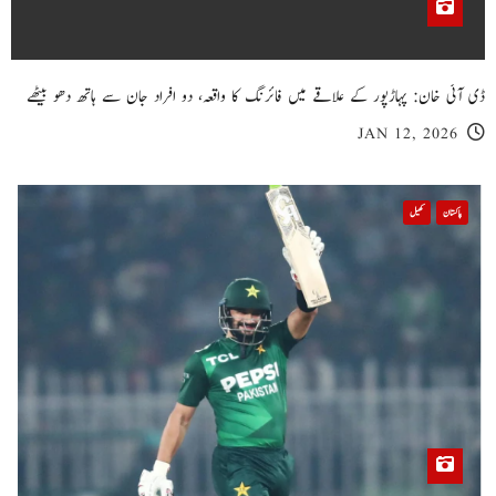
ڈی آئی خان: پہاڑپور کے علاقے میں فائرنگ کا واقعہ، دو افراد جان سے ہاتھ دھو بیٹھے
JAN 12, 2026
پاکستان
کھیل