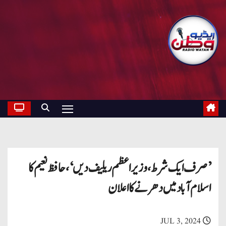
’صرف ایک شرط، وزیراعظم ریلیف دیں‘، حافظ نعیم کا
اسلام آباد میں دھرنے کا اعلان
JUL 3, 2024