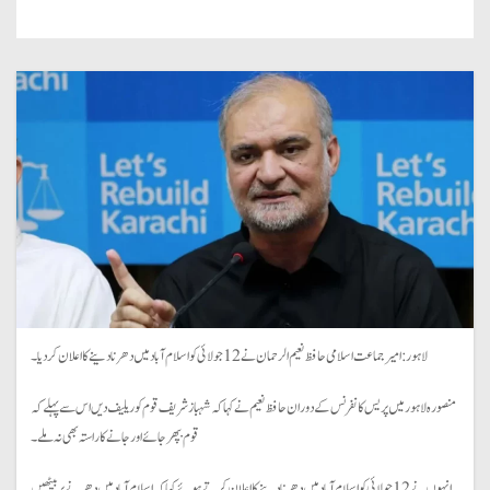
لاہور: امیر جماعت اسلامی حافظ نعیم الرحمان نے 12 جولائی کو اسلام آباد میں دھرنا دینے کا اعلان کردیا۔
منصورہ لاہور میں پریس کانفرنس کے دوران حافظ نعیم نے کہا کہ شہباز شریف قوم کو ریلیف دیں اس سے پہلے کہ
قوم بپھر جائے اور جانے کا راستہ بھی نہ ملے۔
انہوں نے 12 جولائی کو اسلام آباد میں دھرنا دینے کا اعلان کرتے ہوئے کہا کہ اسلام آباد میں دھرنے پر بیٹھیں