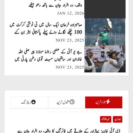
n
واقعہ، دو افراد جان سے ہاتھ دھو بیٹھے
JAN 12, 2026
a
صاحبزادہ فرحان ایک سال میں ٹی ٹوئنٹی کرکٹ میں
v
100 چھکے لگانے والے پہلے پاکستانی بیٹر بن گئے
NOV 23, 2025
i
جے یو آئی کے ضلعی رہنما مولانا پیر صفی اللہ
g
خاندان اور ساتھیوں سمیت قومی وطن پارٹی میں
a
شامل
NOV 23, 2025
t
i
تازہ ترین
مقبول ترین
ٹرینڈنگ
o
n
تازہ ترین
خیبر پختونخوا
ڈی آئی خان: پہاڑپور کے علاقے میں فائرنگ کا واقعہ، دو افراد جان سے