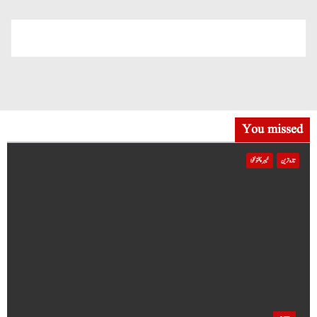
You missed
تازہ ترین
خیبر پختونخوا