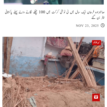
صاحبزادہ فرحان ایک سال میں ٹی ٹوئنٹی کرکٹ میں 100 چھکے لگانے والے پہلے پاکستانی
بیٹر بن گئے
NOV 23, 2025
خیبر پختونخوا