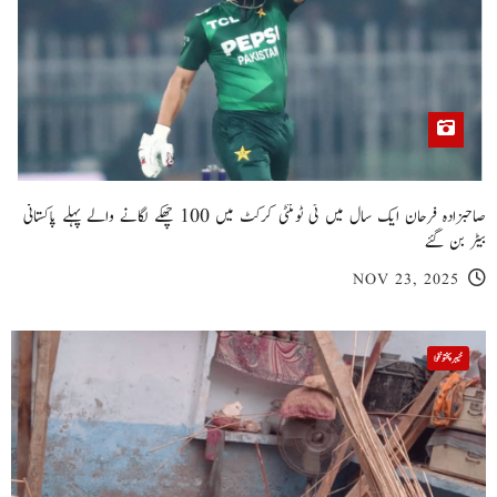
صاحبزادہ فرحان ایک سال میں ٹی ٹوئنٹی کرکٹ میں 100 چھکے لگانے والے پہلے پاکستانی
بیٹر بن گئے
NOV 23, 2025
خیبر پختونخوا