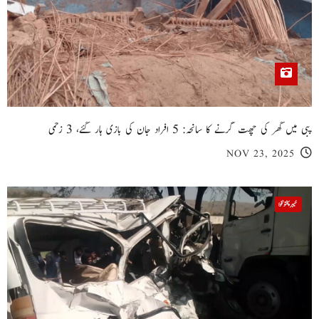
پبی میں گھر کی چھت گرنے کا سانحہ: 5 افراد جان کی بازی ہار گئے، 3 زخمی
NOV 23, 2025
خیبر پختونخوا