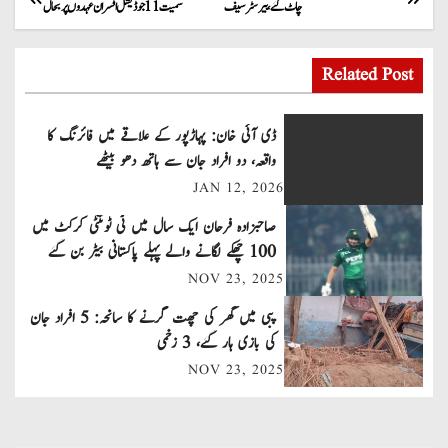
چاٹ گئے، بیرسٹر سیف
سمیت 11 جوڈیشل افسران عہدوں پر بحال
o
s
Related Post
t
ڈی آئی خان: پہاڑپور کے علاقے میں فائرنگ کا
n
واقعہ، دو افراد جان سے ہاتھ دھو بیٹھے
JAN 12, 2026
a
صاحبزادہ فرحان ایک سال میں ٹی ٹوئنٹی کرکٹ میں
v
100 چھکے لگانے والے پہلے پاکستانی بیٹر بن گئے
NOV 23, 2025
i
پبی میں گھر کی چھت گرنے کا سانحہ: 5 افراد جان
g
کی بازی ہار گئے، 3 زخمی
a
NOV 23, 2025
t