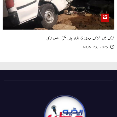
کرک میں المناک حادثہ: 6 افراد جاں بحق، متعدد زخمی
NOV 23, 2025