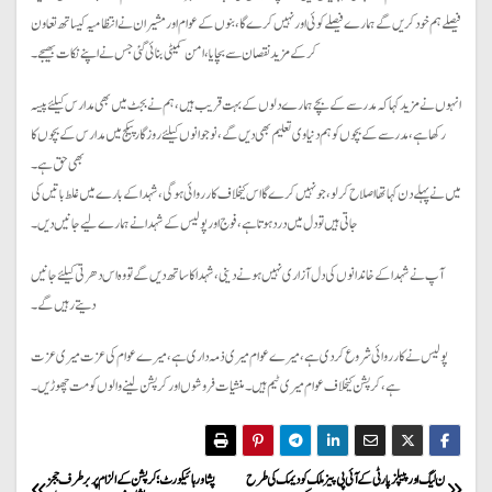
فیصلے ہم خود کریں گے ہمارے فیصلے کوئی اور نہیں کرےگا ،بنوں کے عوام اور مشیران نے انتظامیہ کیساتھ تعاون
کر کے مزید نقصان سے بچایا،امن کمیٹی بنائی گئی جس نے اپنے نکات بھیجے۔
انہوں نے مزید کہا کہ مدرسے کے بچےہمارے دلوں کے بہت قریب ہیں ،ہم نےبجٹ میں بھی مدارس کیلئے پیسہ
رکھا ہے ،مدرسے کے بچوں کو ہم دنیاوی تعلیم بھی دیں گے،نوجوانوں کیلئے روزگار پیکج میں مدارس کے بچوں کا
بھی حق ہے۔
میں نے پہلے دن کہا تھا اصلاح کر لو،جو نہیں کرے گا اس کیخلاف کارروائی ہوگی،شہدا کے بارے میں غلط باتیں کی
جاتی ہیں تو دل میں درد ہوتا ہے،فوج اور پولیس کے شہدا نے ہمارے لیے جانیں دیں۔
آپ نے شہدا کے خاندانوں کی دل آزاری نہیں ہونے دینی ،شہدا کا ساتھ دیں گے تو وہ اس دھرتی کیلئے جانیں
دیتے رہیں گے۔
پولیس نے کارروائی شروع کر دی ہے ،میرے عوام میری ذمہ داری ہے ،میرے عوام کی عزت میری عزت
ہے ،کرپشن کیخلاف عوام میری ٹیم ہیں۔منشیات فروشوں اور کرپشن لینے والوں کو مت چھوڑیں۔
P
ن لیگ اور پیپلزپارٹی کے آئی پی پیز ملک کو دیمک کی طرح
پشاور ہائیکورٹ؛ کرپشن کے الزام پر برطرف ججز