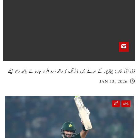
ڈی آئی خان: پہاڑپور کے علاقے میں فائرنگ کا واقعہ، دو افراد جان سے ہاتھ دھو بیٹھے
JAN 12, 2026
پاکستان
کھیل