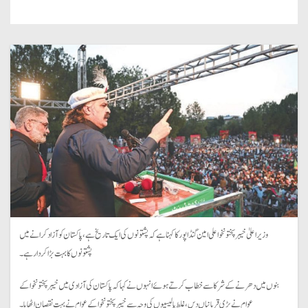
وزیراعلیٰ خیبر پختونخوا علی امین گنڈاپور کا کہنا ہے کہ پشتونوں کی ایک تاریخ ہے،پاکستان کوآزاد کرانے میں
پشتونوں کا بہت بڑا کردار ہے۔
بنوں میں دھرنے کے شرکا سے خطاب کرتے ہوئے انہوں نے کہا کہ پاکستان کی آزادی میں خیبرپختونخوا کے
عوام نے بڑی قربانیاں دیں،غلط پالیسیوں کی وجہ سے خیبرپختونخو اکے عوام نے بہت نقصان اٹھایا۔