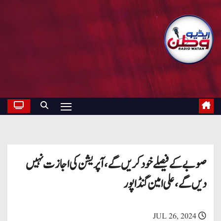
صوبے کے فیصلے خود کریں گے، آپریشن کی اجازت نہیں
دیں گے، علی امین گنڈا پور
JUL 26, 2024