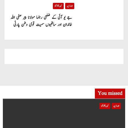
تازہ ترین
خیبر پختونخوا
جے یو آئی کے ضلعی رہنما مولانا پیر صفی اللہ
خاندان اور ساتھیوں سمیت قومی وطن پارٹی
میں شامل
You missed
تازہ ترین
خیبر پختونخوا