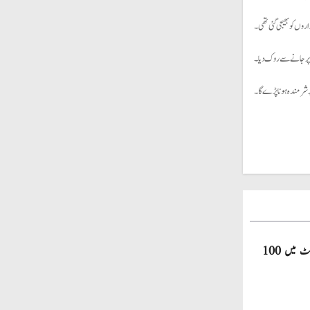
روں کو بھیجی گئی تھی۔
ے پر جانے سے روک دیا۔
پر شرمندہ ہونا پڑے گا۔
صاحبزادہ فرحان ایک سال میں ٹی ٹوئنٹی کرکٹ میں 100