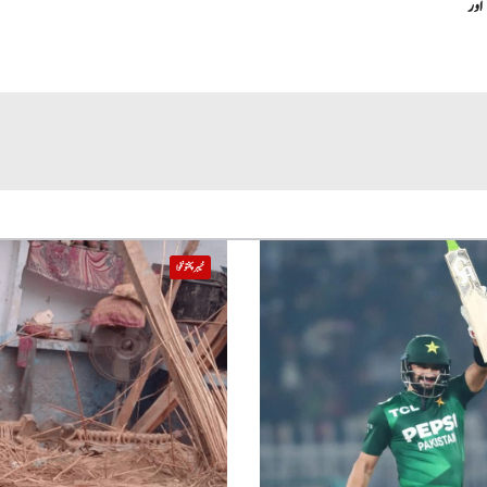
اور
خیبر پختونخوا