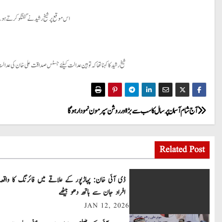
اس موقع پر شیخ رشید نے گفتگو کرتے ہوئ
شیخ رشید کا کہنا تھا کہ توہین عدالت کیلئے جسٹس صداقت علی خان کی عدالت م
P
آج شام آسمان پر سال کا سب سے بڑا اور روشن سپر مون نمودار ہوگا
o
Related Post
s
t
ڈی آئی خان: پہاڑپور کے علاقے میں فائرنگ کا واقعہ
افراد جان سے ہاتھ دھو بیٹھے
n
JAN 12, 2026
a