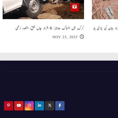
 گھر کی چھت گرنے کا سانحہ: 5 افراد جان کی بازی ہار
کرک میں المناک حادثہ: 6 افراد جاں بحق، متعدد زخمی
NOV 23, 2025