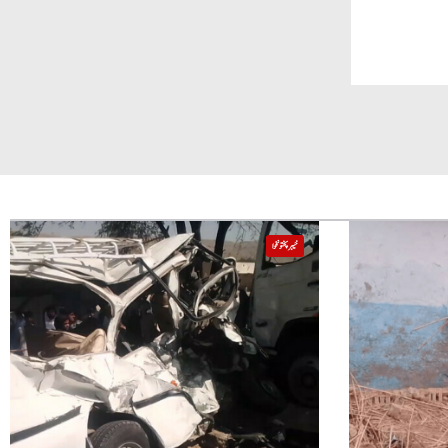
خیبر پختونخوا