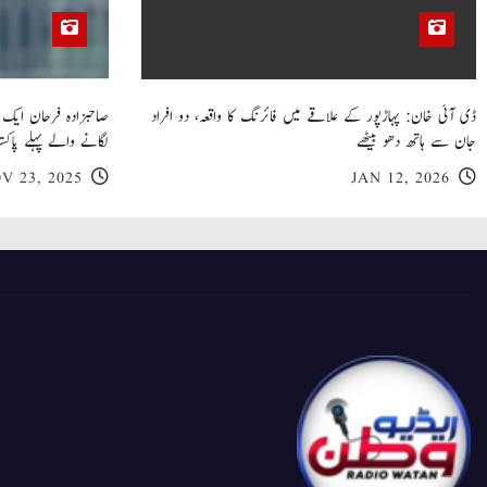
ڈی آئی خان: پہاڑپور کے علاقے میں فائرنگ کا واقعہ، دو افراد
جان سے ہاتھ دھو بیٹھے
لگانے والے پہلے پاکست
V 23, 2025
JAN 12, 2026