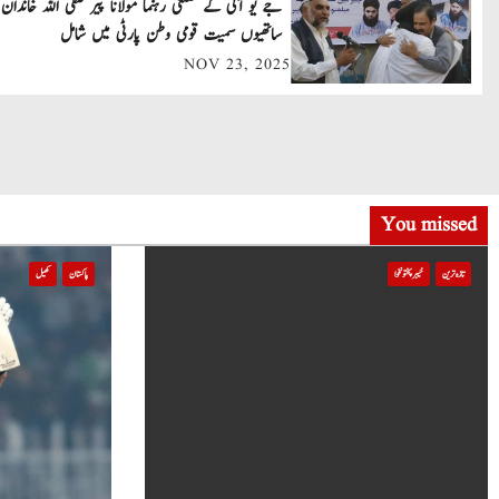
جے یو آئی کے ضلعی رہنما مولانا پیر صفی اللہ خاندان 
v
ساتھیوں سمیت قومی وطن پارٹی میں شامل
NOV 23, 2025
i
g
a
t
You missed
i
تازہ ترین
خیبر پختونخوا
پاکستان
کھیل
o
n