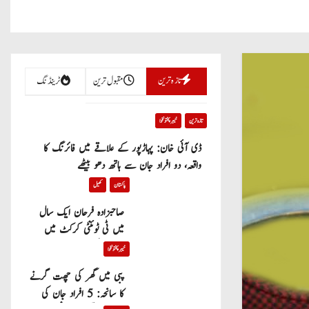
تازہ ترین
مقبول ترین
ٹرینڈنگ
تازہ ترین
خیبر پختونخوا
ڈی آئی خان: پہاڑپور کے علاقے میں فائرنگ کا
واقعہ، دو افراد جان سے ہاتھ دھو بیٹھے
پاکستان
کھیل
صاحبزادہ فرحان ایک سال
میں ٹی ٹوئنٹی کرکٹ میں
100 چھکے لگانے والے پہلے
خیبر پختونخوا
پاکستانی بیٹر بن گئے
پبی میں گھر کی چھت گرنے
کا سانحہ: 5 افراد جان کی