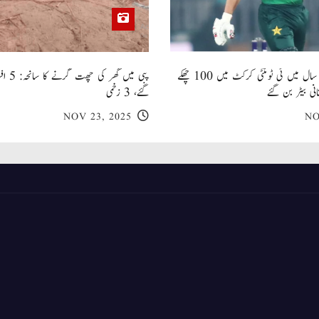
صاحبزادہ فرحان ایک سال میں ٹی ٹوئنٹی کرکٹ میں 100 چھکے
پبی میں
انی بیٹر بن گئے
گئے، 3 زخمی
NOV 23, 2025
NO