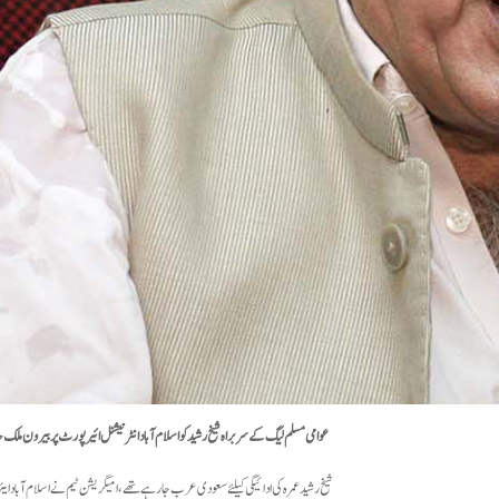
عوامی مسلم لیگ کے سربراہ شیخ رشید کو اسلام آباد انٹرنیشنل ائیرپورٹ پر بیرون ملک
شیخ رشید عمرہ کی ادائیگی کیلئے سعودی عرب جا رہے تھے ، امیگریشن ٹیم نے اسلام آباد ا