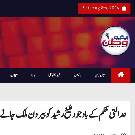
Sat. Aug 8th, 2026
تازہ ترین
پاکستان
خیبرپختونخوا
دنیا
معیشت
عدالتی حکم کے باوجود شیخ رشید کو بیرون ملک جانے