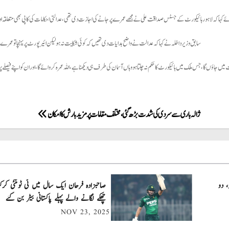
ے کہا کہ لاہور ہائیکورٹ کے جسٹس صداقت علی نے مجھے عمرے پر جانے کی اجازت دی تھی ،عدالتی احکامات کی کاپی بھی متعلقہ ادا
سابق وزیر داخلہ نے کہا کہ عدالت نے واضح ہدایات دی تھیں کہ کوئی شکایت نہ ہو لیکن ائیرپورٹ پر پہنچا تو عمر
یں جاؤں گا، جس ملک میں ہائیکورٹ کا حکم نہ چلتا ہو وہاں آسمان کی طرف ہی دیکھنا ہے، اللہ عمرہ کروائے گا،اور ان کو اپنے فیصلے 
ژالہ باری سے سردی کی شدت بڑھ گئی ، مختلف مقامات پر مزید بارش کا امکان
، دو
چھکے لگانے والے پہلے پاکستانی بیٹر بن گئے
NOV 23, 2025