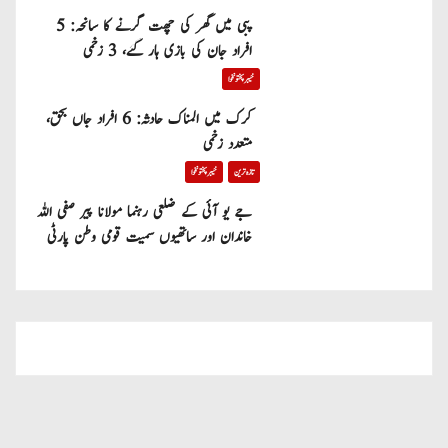
پبی میں گھر کی چھت گرنے کا سانحہ: 5
افراد جان کی بازی ہار گئے، 3 زخمی
خیبر پختونخوا
کرک میں المناک حادثہ: 6 افراد جاں بحق،
متعدد زخمی
تازہ ترین
خیبر پختونخوا
جے یو آئی کے ضلعی رہنما مولانا پیر صفی اللہ
خاندان اور ساتھیوں سمیت قومی وطن پارٹی
میں شامل