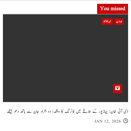
You missed
تازہ ترین
خیبر پختونخوا
ڈی آئی خان: پہاڑپور کے علاقے میں فائرنگ کا واقعہ، دو افراد جان سے ہاتھ دھو بیٹھے
JAN 12, 2026