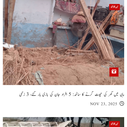
خیبر پختونخوا
پبی میں گھر کی چھت گرنے کا سانحہ: 5 افراد جان کی بازی ہار گئے، 3 زخمی
NOV 23, 2025
خیبر پختونخوا