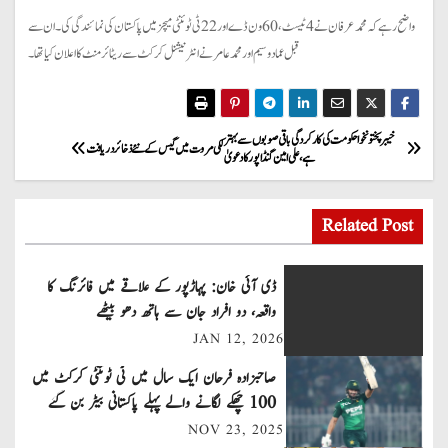
واضح رہے کہ محمد عرفان نے 4 ٹیسٹ ، 60 ون ڈے اور 22 ٹی ٹوئنٹی میچز میں پاکستان کی نمائندگی کی۔ ان سے
قبل عماد وسیم اور محمد عامر نے انٹرنیشنل کرکٹ سے ریٹائرمنٹ کا اعلان کیا تھا۔
P
خیبرپختونخوا حکومت کی کارکردگی باقی صوبوں سے بہتر
لکی مروت میں گیس کے نئے ذخائر دریافت
ہے، علی امین گنڈاپور کا دعویٰ
o
s
Related Post
t
ڈی آئی خان: پہاڑپور کے علاقے میں فائرنگ کا
n
واقعہ، دو افراد جان سے ہاتھ دھو بیٹھے
JAN 12, 2026
a
صاحبزادہ فرحان ایک سال میں ٹی ٹوئنٹی کرکٹ میں
v
100 چھکے لگانے والے پہلے پاکستانی بیٹر بن گئے
NOV 23, 2025
i