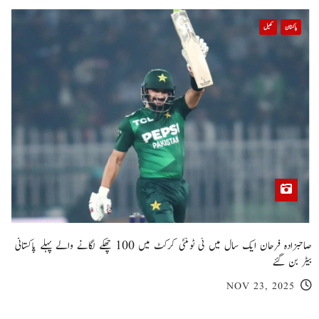
پاکستان
کھیل
صاحبزادہ فرحان ایک سال میں ٹی ٹوئنٹی کرکٹ میں 100 چھکے لگانے والے پہلے پاکستانی
بیٹر بن گئے
NOV 23, 2025