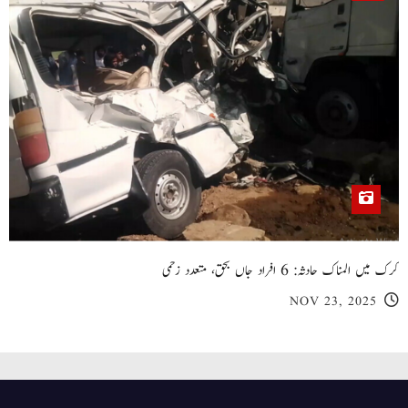
کرک میں المناک حادثہ: 6 افراد جاں بحق، متعدد زخمی
NOV 23, 2025