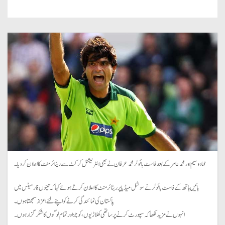
عماد وسیم اور محمد عامر کے بعد فاسٹ بائولر محمد عرفان نے بھی انٹرنیشنل کرکٹ سے ریٹائرمنٹ کا اعلان کر دیا۔
بائیں ہاتھ کے فاسٹ بائولر نے سوشل میڈیا پر ریٹائرمنٹ کا اعلان کرتے ہوئے کہا کہ تینوں فارمیٹس میں
پاکستان کی نمائندگی کرنے کو اپنے لئے اعزاز سمجھتا ہوں۔
انہوں نے مزید لکھا کہ سپورٹ کرنے پر ساتھی کھلاڑیوں، کوچز اور تمام لوگوں کا شکر گزار ہوں۔