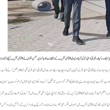
کا دورہ کیا اور قذافی اسٹیڈیم کی آج ہونیوالی افتتاحی تقریب کے انتظامات کا جائزہ لیا۔ محسن نقوی نے افتتاحی تقریب کیلئے شاندار
 مقام ہے، ایونٹ کو نئے قذافی اسٹیڈیم کے شایان شان ہونا چاہئے، ریکارڈ مدت میں قذافی اسٹیڈیم کی تعمیر نو کا کام مکمل کرنے کا کریڈ
 ہوا ہے، قوم سے کیا وعدہ پورا ہونے پر اللہ تعالیٰ کا شکر گزار ہوں، شائقین کرکٹ اور کھلاڑی اسٹیڈیم میں فراہم کردہ جدید سہو
وگا، وزیراعظم شہباز شریف اسٹیڈیم کا افتتاح کریں گے، سابق چیئرمینز پی سی بی کو بھی تقریب میں شرکت کی دعوت دی گئی ہے، شہری
سٹیڈیم کی رنگا رنگ افتتاحی تقریب میں معروف سنگرز علی ظفر، عارف لوہار اور آئمہ بیگ پرفارم کریں گے، آتش بازی، لائٹس شو ک