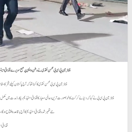
چیئرمین پی سی بی محسن نقوی نے وطن واپسی پر صبح سویرے قذافی اسیٹیڈم 
چیئرمین پی سی بی محسن نقوی کا کہنا تھا کہ آج پاکستان کیلئے فخر کا
چیئرمین پی سی بی نے کہا کہ دنیائے کرکٹ کا خوبصورت ترین وعالمی معیار کا قذافی اسٹیڈیم ریکارڈ مدت میں مکمل
نئے تعمیر شدہ قذافی اسٹیڈیم کا آج باقاعدہ افتتاح ہ
قذافی ا