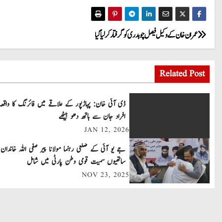
P
عمران خان کے وکیل فیصل چوہدری کو گرفتار کرلیا گیا
o
Related Post
s
t
ڈی آئی خان: پہاڑپور کے علاقے میں فائرنگ کا واقعہ
افراد جان سے ہاتھ دھو بیٹھے
n
JAN 12, 2026
a
جے یو آئی کے ضلعی رہنما مولانا پیر صفی اللہ خاندان 
v
ساتھیوں سمیت قومی وطن پارٹی میں شامل
NOV 23, 2025
i
g