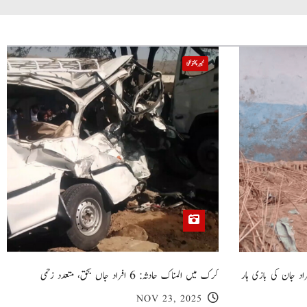
خیبر پختونخوا
 گھر کی چھت گرنے کا سانحہ: 5 افراد جان کی بازی ہار
کرک میں المناک حادثہ: 6 افراد جاں بحق، متعدد زخمی
NOV 23, 2025