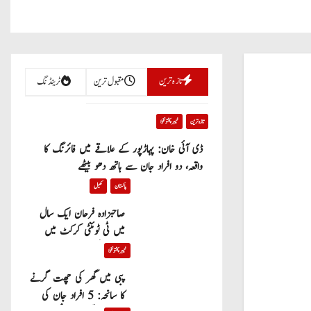
تازہ ترین
مقبول ترین
ٹرینڈنگ
تازہ ترین
خیبر پختونخوا
ڈی آئی خان: پہاڑپور کے علاقے میں فائرنگ کا
واقعہ، دو افراد جان سے ہاتھ دھو بیٹھے
پاکستان
کھیل
صاحبزادہ فرحان ایک سال
میں ٹی ٹوئنٹی کرکٹ میں
100 چھکے لگانے والے پہلے
خیبر پختونخوا
پاکستانی بیٹر بن گئے
پبی میں گھر کی چھت گرنے
کا سانحہ: 5 افراد جان کی