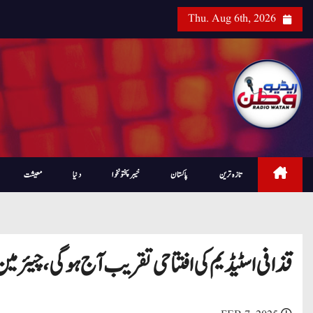
Thu. Aug 6th, 2026
تازہ ترین
پاکستان
خیبرپختونخوا
دنیا
معیشت
قذافی اسٹیڈیم کی افتتاحی تقریب آج ہوگی، چیئرمین پی