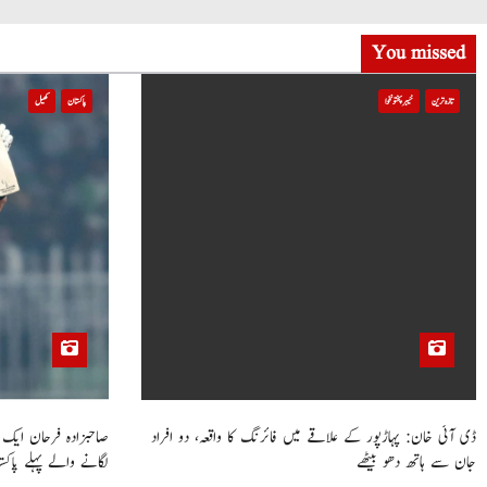
a
t
You missed
i
تازہ ترین
خیبر پختونخوا
پاکستان
کھیل
o
n
ڈی آئی خان: پہاڑپور کے علاقے میں فائرنگ کا واقعہ، دو افراد
جان سے ہاتھ دھو بیٹھے
لگانے والے پہلے پاکست