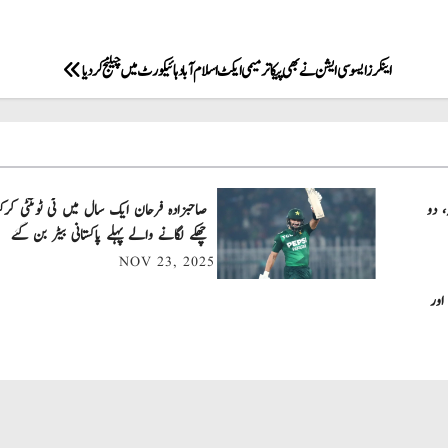
اینکرز ایسوسی ایشن نے بھی پیکا ترمیمی ایکٹ اسلام آباد ہائیکورٹ میں چیلنج کردیا
، دو
چھکے لگانے والے پہلے پاکستانی بیٹر بن گئے
NOV 23, 2025
اور