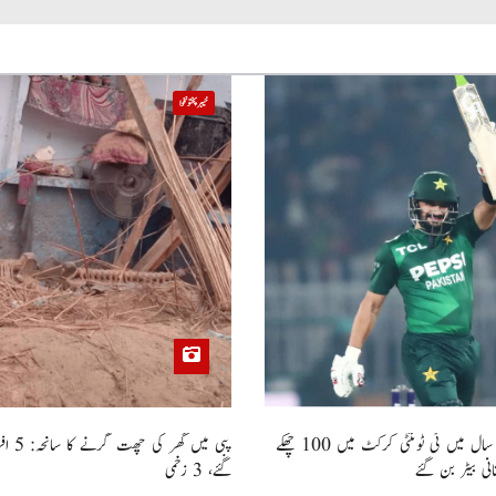
خیبر پختونخوا
صاحبزادہ فرحان ایک سال میں ٹی ٹوئنٹی کرکٹ میں 100 چھکے
پبی میں
انی بیٹر بن گئے
گئے، 3 زخمی