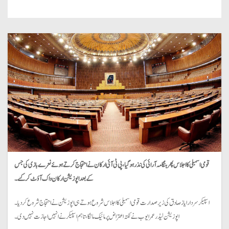
قومی اسمبلی کا اجلاس پھر ہنگامہ آرائی کی نذر ہو گیا ، پی ٹی آئی ارکان نے احتجاج کرتے ہوئے نعرے بازی کی جس
کے بعد اپوزیشن ارکان واک آؤٹ کر گئے۔
اسپیکر سردار ایاز صادق کی زیرصدارت قومی اسمبلی کا اجلاس شروع ہوتے ہی اپوزیشن نے احتجاج شروع کر دیا۔
اپوزیشن لیڈر عمر ایوب نے نکتہ اعتراض پر مائیک مانگا، تاہم اسپیکر نے انہیں اجازت نہیں دی۔