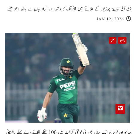
ڈی آئی خان: پہاڑپور کے علاقے میں فائرنگ کا واقعہ، دو افراد جان سے ہاتھ دھو بیٹھے
JAN 12, 2026
پاکستان
کھیل
صاحبزادہ فرحان ایک سال میں ٹی ٹوئنٹی کرکٹ میں 100 چھکے لگانے والے پہلے پاکستانی