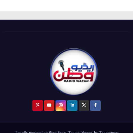
.
Proudly powered by WordPress
|
Theme:
Newses
by
Themeansar