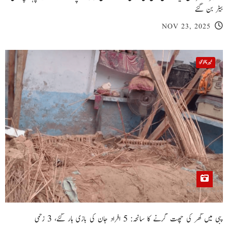
بیٹر بن گئے
NOV 23, 2025
خیبر پختونخوا
پبی میں گھر کی چھت گرنے کا سانحہ: 5 افراد جان کی بازی ہار گئے، 3 زخمی