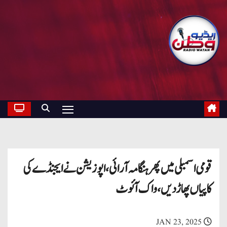
قومی اسمبلی میں پھر ہنگامہ آرائی ، اپوزیشن نے ایجنڈے کی
کاپیاں پھاڑ دیں، واک آئوٹ
JAN 23, 2025