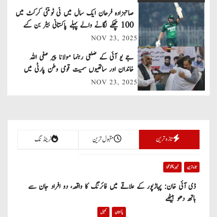
a
صاحبزادہ فرحان ایک سال میں ٹی ٹوئنٹی کرکٹ میں
v
100 چھکے لگانے والے پہلے پاکستانی بیٹر بن گئے
NOV 23, 2025
i
جے یو آئی کے ضلعی رہنما مولانا پیر صفی اللہ
g
خاندان اور ساتھیوں سمیت قومی وطن پارٹی میں
a
شامل
NOV 23, 2025
t
i
تازہ ترین
مقبول ترین
ٹرینڈنگ
o
n
تازہ ترین
خیبر پختونخوا
ڈی آئی خان: پہاڑپور کے علاقے میں فائرنگ کا واقعہ، دو افراد جان سے
ہاتھ دھو بیٹھے
پاکستان
کھیل