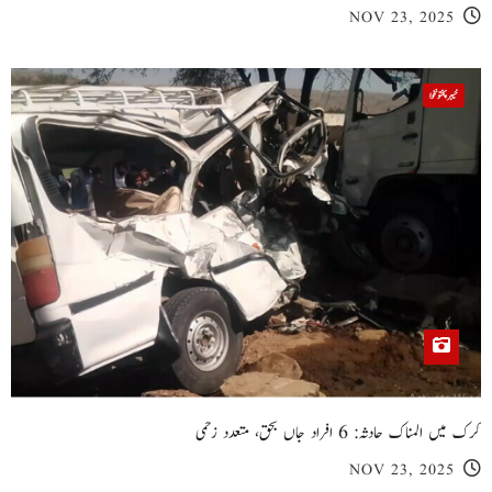
NOV 23, 2025
خیبر پختونخوا
کرک میں المناک حادثہ: 6 افراد جاں بحق، متعدد زخمی
NOV 23, 2025