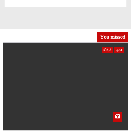
You missed
تازہ ترین
خیبر پختونخوا