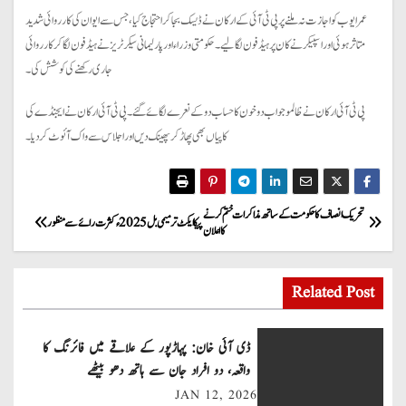
عمر ایوب کو اجازت نہ ملنے پر پی ٹی آئی کے ارکان نے ڈیسک بجا کر احتجاج کیا، جس سے ایوان کی کارروائی شدید
متاثر ہوئی اور اسپیکر نے کان پر ہیڈ فون لگا لیے۔ حکومتی وزراء اور پارلیمانی سیکرٹریز نے ہیڈ فون لگا کر کارروائی
جاری رکھنے کی کوشش کی۔
پی ٹی آئی ارکان نے ظالمو جواب دو خون کا حساب دو کے نعرے لگائے گئے۔ پی ٹی آئی ارکان نے ایجنڈے کی
کاپیاں بھی پھاڑ کر پھینک دیں اور اجلاس سے واک آئوٹ کر دیا۔
P
تحریک انصاف کا حکومت کے ساتھ مذاکرات ختم کرنے
پیکا ایکٹ ترمیمی بل 2025ء کثرت رائے سے منظور
کا اعلان
o
s
Related Post
t
ڈی آئی خان: پہاڑپور کے علاقے میں فائرنگ کا
n
واقعہ، دو افراد جان سے ہاتھ دھو بیٹھے
JAN 12, 2026