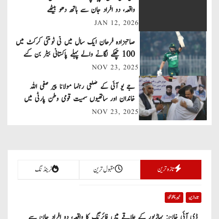
n
واقعہ، دو افراد جان سے ہاتھ دھو بیٹھے
JAN 12, 2026
a
صاحبزادہ فرحان ایک سال میں ٹی ٹوئنٹی کرکٹ میں
v
100 چھکے لگانے والے پہلے پاکستانی بیٹر بن گئے
NOV 23, 2025
i
جے یو آئی کے ضلعی رہنما مولانا پیر صفی اللہ
g
خاندان اور ساتھیوں سمیت قومی وطن پارٹی میں
a
شامل
NOV 23, 2025
t
i
تازہ ترین
مقبول ترین
ٹرینڈنگ
o
n
تازہ ترین
خیبر پختونخوا
ڈی آئی خان: پہاڑپور کے علاقے میں فائرنگ کا واقعہ، دو افراد جان سے