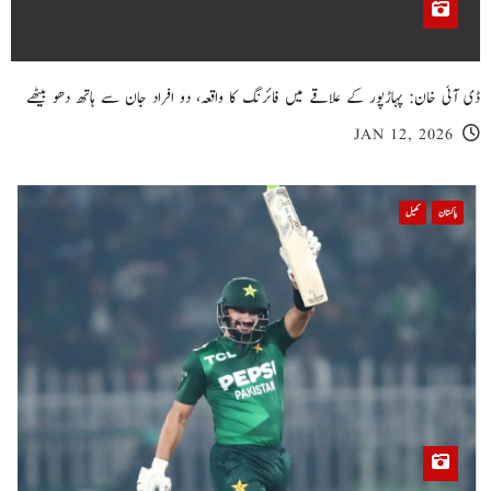
ڈی آئی خان: پہاڑپور کے علاقے میں فائرنگ کا واقعہ، دو افراد جان سے ہاتھ دھو بیٹھے
JAN 12, 2026
پاکستان
کھیل