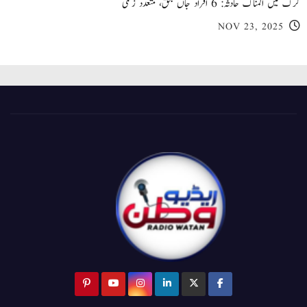
کرک میں المناک حادثہ: 6 افراد جاں بحق، متعدد زخمی
NOV 23, 2025