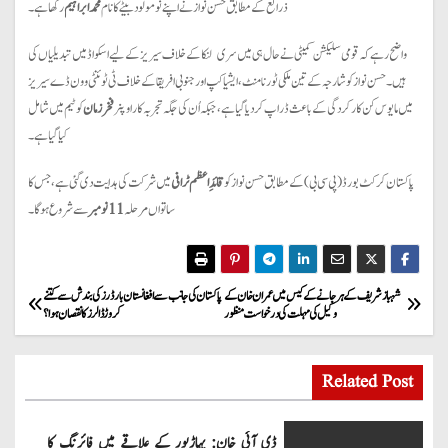
ذرائع کے مطابق حسن نواز نے اپنے نومولود بیٹے کا نام
محمد ابراہیم
رکھا ہے۔
واضح رہے کہ قومی سلیکشن کمیٹی نے حال ہی میں سری لنکا کے خلاف سیریز کے لیے اسکواڈ میں تبدیلیاں کی
ہیں۔ حسن نواز کو شارجہ کے تین ملکی ٹورنامنٹ، ایشیا کپ اور جنوبی افریقا کے خلاف ٹی ٹوئنٹی و ون ڈے سیریز
میں مایوس کن کارکردگی کے باعث ڈراپ کر دیا گیا ہے، جبکہ اُن کی جگہ تجربہ کار اوپنر
فخر زمان
کو ٹیم میں شامل
کیا گیا ہے۔
پاکستان کرکٹ بورڈ (پی سی بی) کے مطابق حسن نواز کو
قائدِاعظم ٹرافی
میں شرکت کی ہدایت دی گئی ہے، جس کا
ساتواں مرحلہ
11 نومبر
سے شروع ہوگا۔
P
شہباز شریف کے ہرجانے کے کیس میں عمران خان کے
پاکستان کی جانب سے افغانستان بارڈرز کی بندش سے کتنے
وکیل کی مہلت کی درخواست منظور
کروڑ ڈالرز کا نقصان ہوا؟
o
s
Related Post
t
ڈی آئی خان: پہاڑپور کے علاقے میں فائرنگ کا