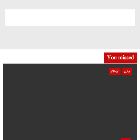
You missed
تازہ ترین
خیبر پختونخوا