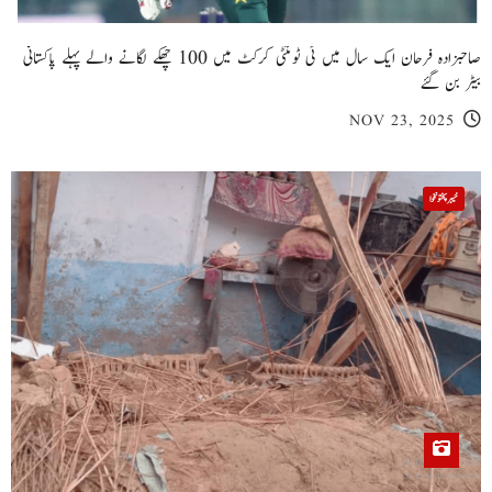
صاحبزادہ فرحان ایک سال میں ٹی ٹوئنٹی کرکٹ میں 100 چھکے لگانے والے پہلے پاکستانی
بیٹر بن گئے
NOV 23, 2025
خیبر پختونخوا