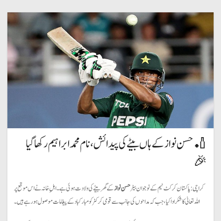
🏏 حسن نواز کے ہاں بیٹے کی پیدائش، نام محمد ابراہیم رکھا گیا
🎉
کراچی: پاکستان کرکٹ ٹیم کے نوجوان بیٹر
حسن نواز
کے گھر بیٹے کی ولادت ہوئی ہے۔ اہلِ خانہ نے اس موقع پر
اللہ تعالیٰ کا شکر ادا کیا، جب کہ مداحوں کی جانب سے قومی کرکٹر کو مبارکباد کے پیغامات موصول ہو رہے ہیں۔