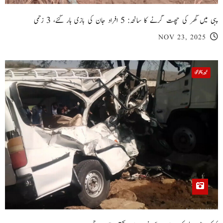
پبی میں گھر کی چھت گرنے کا سانحہ: 5 افراد جان کی بازی ہار گئے، 3 زخمی
NOV 23, 2025
خیبر پختونخوا