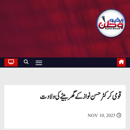
قومی کرکٹر حسن نوازکےگھربیٹےکی ولادت
NOV 10, 2025