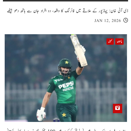
ڈی آئی خان: پہاڑپور کے علاقے میں فائرنگ کا واقعہ، دو افراد جان سے ہاتھ دھو بیٹھے
JAN 12, 2026
پاکستان
کھیل