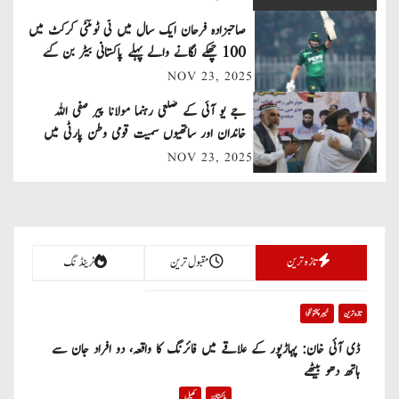
a
صاحبزادہ فرحان ایک سال میں ٹی ٹوئنٹی کرکٹ میں
v
100 چھکے لگانے والے پہلے پاکستانی بیٹر بن گئے
NOV 23, 2025
i
جے یو آئی کے ضلعی رہنما مولانا پیر صفی اللہ
g
خاندان اور ساتھیوں سمیت قومی وطن پارٹی میں
a
شامل
NOV 23, 2025
t
i
تازہ ترین
مقبول ترین
ٹرینڈنگ
o
n
تازہ ترین
خیبر پختونخوا
ڈی آئی خان: پہاڑپور کے علاقے میں فائرنگ کا واقعہ، دو افراد جان سے
ہاتھ دھو بیٹھے
پاکستان
کھیل