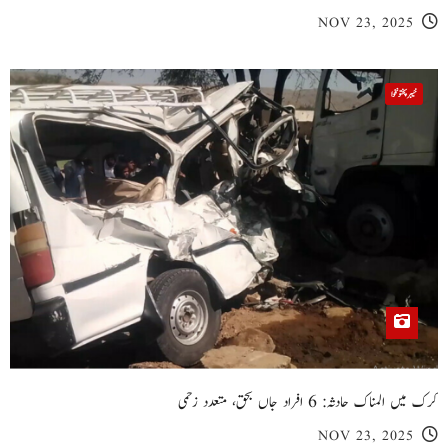
NOV 23, 2025
خیبر پختونخوا
کرک میں المناک حادثہ: 6 افراد جاں بحق، متعدد زخمی
NOV 23, 2025