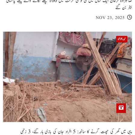
صاحبزادہ فرحان ایک سال میں ٹی ٹوئنٹی کرکٹ میں 100 چھکے لگانے والے پہلے پاکستانی
بیٹر بن گئے
NOV 23, 2025
خیبر پختونخوا
پبی میں گھر کی چھت گرنے کا سانحہ: 5 افراد جان کی بازی ہار گئے، 3 زخمی