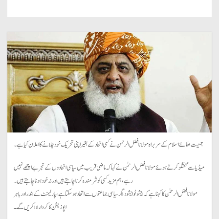
جمعیت علمائے اسلام کے سربراہ مولانا فضل الرحمن نے کسی اتحاد کے بغیر اپنی تحریک خود چلانے کا اعلان کیا ہے۔
میڈیا سے گفتگو کرتے ہوئے مولانا فضل الرحمٰن نے کہا کہ ماضی قریب میں سیاسی اتحادوں کے تجربے اچھے نہیں
رہے، ہم مزید کسی کو شرمندہ کرنا چاہتے ہیں اور نہ خود ہونا چاہتے ہیں۔
مولانا فضل الرحمٰن کا کہنا ہے کہ ایشو ٹو ایشو دیگر سیاسی جماعتوں سے اتحاد ہو سکتا ہے ، پارلیمنٹ کے اندر اور باہر
اپوزیشن کا کردار ادا کریں گے۔