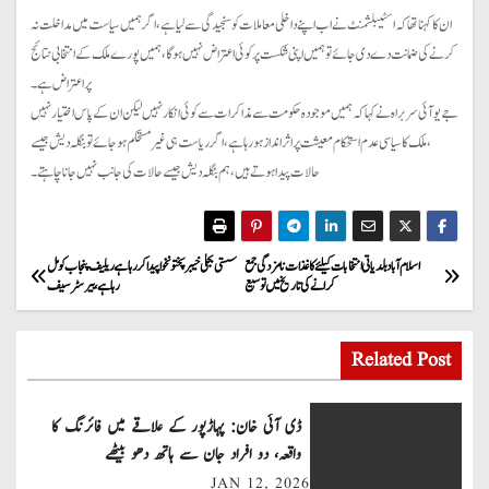
ان کا کہنا تھا کہ اسٹیبلشمنٹ نے اب اپنے داخلی معاملات کو سنجیدگی سے لیا ہے ، اگر ہمیں سیاست میں مداخلت نہ
کرنے کی ضمانت دے دی جائے تو ہمیں اپنی شکست پر کوئی اعتراض نہیں ہو گا، ہمیں پورے ملک کے انتخابی نتائج
پر اعتراض ہے۔
جے یو آئی سربراہ نے کہا کہ ہمیں موجودہ حکومت سے مذاکرات سے کوئی انکار نہیں لیکن ان کے پاس اختیار نہیں
، ملک کا سیاسی عدم استحکام معیشت پر اثر انداز ہو رہا ہے، اگر ریاست ہی غیر مستحکم ہو جائے تو بنگلہ دیش جیسے
حالات پیدا ہوتے ہیں، ہم بنگلہ دیش جیسے حالات کی جانب نہیں جانا چاہتے۔
P
اسلام آباد بلدیاتی انتخابات کیلئے کاغذات نامزدگی جمع
سستی بجلی خیبرپختونخوا پیدا کررہا ہے ریلیف پنجاب کو مل
کرانے کی تاریخ میں توسیع
رہا ہے، بیرسٹر سیف
o
s
Related Post
t
ڈی آئی خان: پہاڑپور کے علاقے میں فائرنگ کا
n
واقعہ، دو افراد جان سے ہاتھ دھو بیٹھے
JAN 12, 2026