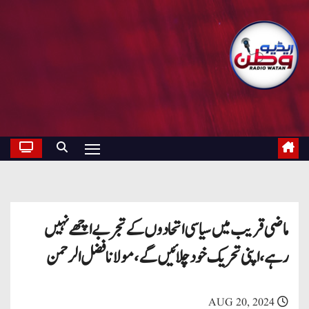
ماضی قریب میں سیاسی اتحادوں کے تجربے اچھے نہیں
رہے ، اپنی تحریک خود چلائیں گے ، مولانا فضل الرحمن
AUG 20, 2024