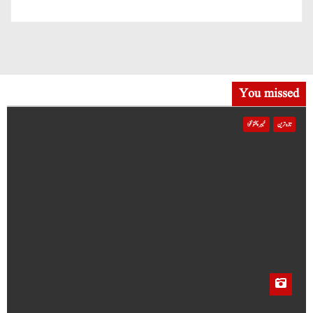
You missed
تازہ ترین
خیبر پختونخوا