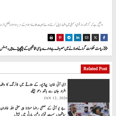
واضح رہے کہ گزشتہ روز قومی اسمبلی میں اظہار خیال کرتے ہوئے جمعیت علمائے اسلام کے سربراہ مولانا فضل الرحمان 
P
ریاست حکومت گرانے اور لانے میں مصروف ہے ادارے سیاسی مخالفین کے پیچھے پڑے ہیں، جسٹس اط
o
Related Post
s
t
ڈی آئی خان: پہاڑپور کے علاقے میں فائرنگ کا واقعہ
افراد جان سے ہاتھ دھو بیٹھے
n
JAN 12, 2026
a
جے یو آئی کے ضلعی رہنما مولانا پیر صفی اللہ خاندان 
v
ساتھیوں سمیت قومی وطن پارٹی میں شامل