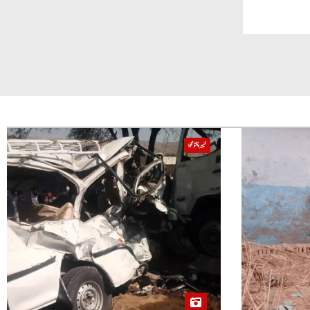
خیبر پختونخوا