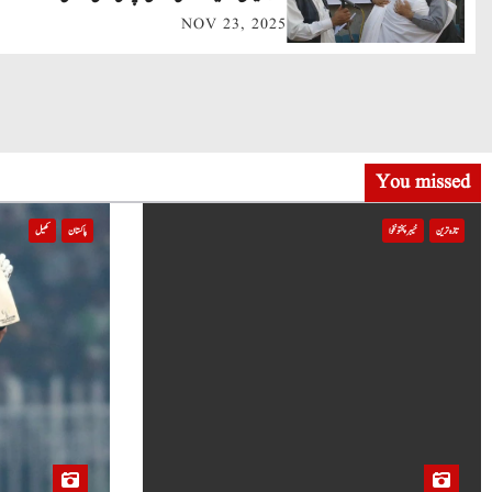
NOV 23, 2025
i
g
a
t
You missed
i
تازہ ترین
خیبر پختونخوا
پاکستان
کھیل
o
n