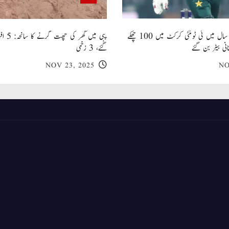
صاحبزادہ فرحان ایک سال میں ٹی ٹوئنٹی کرکٹ میں 100 چھکے
پبی میں
انی بیٹر بن گئے
گئے، 3 زخمی
NOV 23, 2025
NO