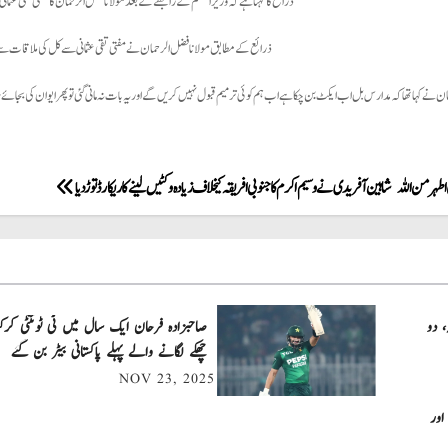
ذرائع کا کہنا ہے کہ وزیراعظم کے رابطے کے بعد مولانا فضل الرحمان کا مفتی تقی عثمان
ذرائع کے مطابق مولانا فضل الرحمان نے مفتی تقی عثمانی سے کل کی ملاقات
نے کہا تھا کہ مدارس بل اب ایکٹ بن چکا ہے اب ہم کوئی ترمیم قبول نہیں کریں گے اور یہ بات نہ مانی گئی تو پھر ایوان کی بجائے 
ہر من اللہ
شاہین آفریدی نے وسیم اکرم کا جنوبی افریقہ کیخلاف زیادہ وکٹیں لینے کا ریکارڈ توڑ دیا
، دو
چھکے لگانے والے پہلے پاکستانی بیٹر بن گئے
NOV 23, 2025
اور