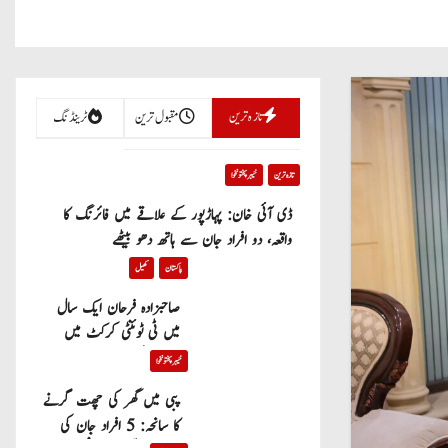
تازہ ترین
مقبول ترین
ٹرینڈنگ
تازہ ترین
خیبر پختونخوا
ڈی آئی خان: پہاڑپور کے علاقے میں فائرنگ کا
واقعہ، دو افراد جان سے ہاتھ دھو بیٹھے
پاکستان
کھیل
صاحبزادہ فرحان ایک سال
میں ٹی ٹوئنٹی کرکٹ میں
100 چھکے لگانے والے پہلے
خیبر پختونخوا
پاکستانی بیٹر بن گئے
پبی میں گھر کی چھت گرنے
کا سانحہ: 5 افراد جان کی