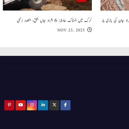
 گھر کی چھت گرنے کا سانحہ: 5 افراد جان کی بازی ہار
کرک میں المناک حادثہ: 6 افراد جاں بحق، متعدد زخمی
NOV 23, 2025