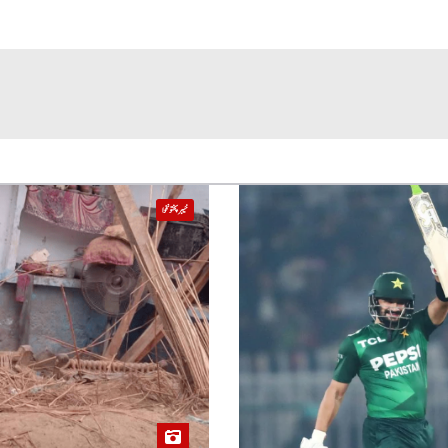
خیبر پختونخوا