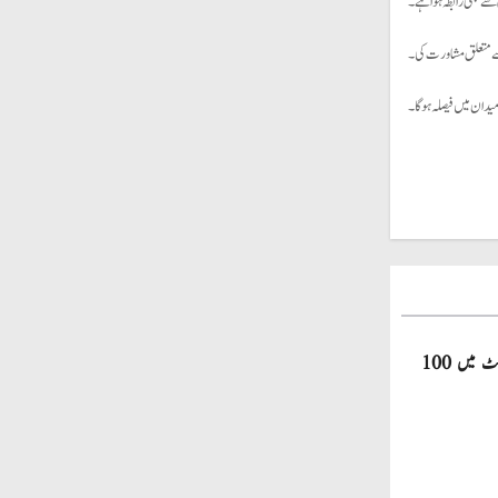
ی سے بھی رابطہ ہوا ہے۔
 سے متعلق مشاورت کی۔
میدان میں فیصلہ ہوگا۔
صاحبزادہ فرحان ایک سال میں ٹی ٹوئنٹی کرکٹ میں 100