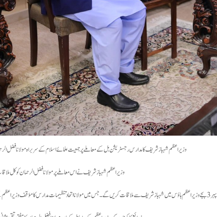
وزیراعظم شہبازشریف کا مدارس رجسٹریشن بل کے معاملے پر جمعیت علمائے اسلام کے سربراہ مولانا فضل الرح
وزیراعظم شہباز شریف نے اس معاملے پر مولانا فضل الرحمان کو کل ملاقات 
کے سامنے رکھیں گے۔