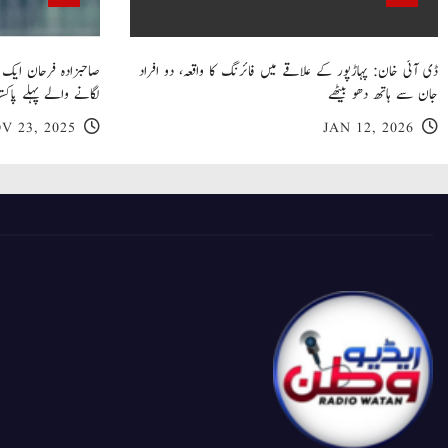
ڈی آئی خان: پہاڑپور کے علاقے میں فائرنگ کا واقعہ، دو افراد
جان سے ہاتھ دھو بیٹھے
لگانے والے پہلے پاکست
V 23, 2025
JAN 12, 2026