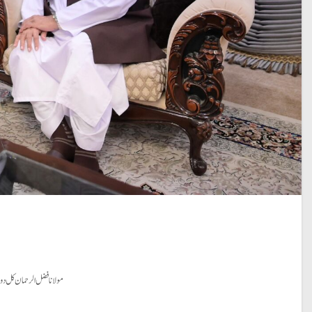
مولانا فضل الرحمان کل دوپہر 3 بجے وزیراعظم ہاؤس میں شہباز شریف سے ملاقات کریں گے۔جس میں مولانا اتحاد تنظیمات مدارس کا مؤقف وزیراعظم 