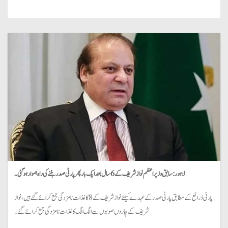
لاہور: سابق وزیراعظم نواز شریف کے 6 سال بعد ایک بار پھر پارٹی صدر بننے کی راہ ہموار ہوگئی۔
پارٹی ذرائع کے مطابق پارٹی صدر کے عہدے کیلئے نواز شریف کے 8 کاغذات نامزدگی جمع کرائے گئے ہیں، نواز
شریف کے چاروں صوبوں سے الگ الگ کاغذات نامزدگی جمع کرائے گئے۔