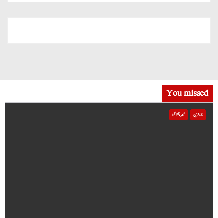
You missed
تازہ ترین
خیبر پختونخوا