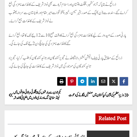
ذرائع نے بتایا کہ آزاد کشمیر، گلگت بلتستان اور اسلام آباد سے بھی نواز شریف کے کاغذات نامزدگی جمع
کرائےگئے، سندھ سے (ن) لیگ کے صدر بشیر میمن، خیبرپختونخوا سے امیر مقام اور بلوچستان سے سردار یعقوب
نے نواز شریف کے کاغذات جمع کرائے۔
پارٹی صدر کے امیدوار کے لیے کاغذات نامزدگی جمع کرانے کا وقت صبح 10 سے 12بجے تک کا تھا، جمع کرائے
گئے کاغذات نامزدگی کی جانچ دن2 بجے تک کی جائے گی۔
ذرائع کے مطابق پارٹی چیف الیکشن کمشنر رانا ثنا اللہ نےتجویز کنندگان اور تائید کنندگان کو طلب کرلیا، تجویز و
تائیدکنندگان کی موجودگی میں نواز شریف کے کاغذات کی جانچ کی جائے گی۔
P
یکم جون سے بارشوں کی پیشگوئی، بالائی علاقوں میں
وزیرِ اعظم کی چین کو پاکستان میں صنعتیں لگانے کی دعوت
لینڈسلائیڈنگ اور ندی نالوں میں طغیانی کا خدشہ
o
s
Related Post
t