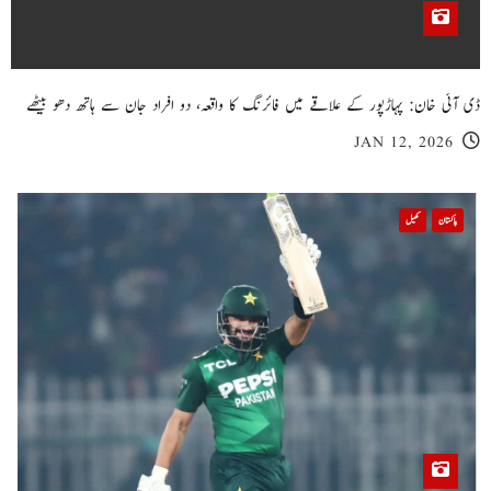
ڈی آئی خان: پہاڑپور کے علاقے میں فائرنگ کا واقعہ، دو افراد جان سے ہاتھ دھو بیٹھے
JAN 12, 2026
پاکستان
کھیل