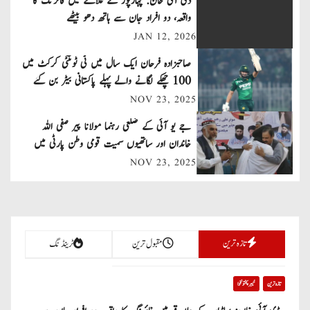
ڈی آئی خان: پہاڑپور کے علاقے میں فائرنگ کا
n
واقعہ، دو افراد جان سے ہاتھ دھو بیٹھے
JAN 12, 2026
a
صاحبزادہ فرحان ایک سال میں ٹی ٹوئنٹی کرکٹ میں
v
100 چھکے لگانے والے پہلے پاکستانی بیٹر بن گئے
NOV 23, 2025
i
جے یو آئی کے ضلعی رہنما مولانا پیر صفی اللہ
g
خاندان اور ساتھیوں سمیت قومی وطن پارٹی میں
a
شامل
NOV 23, 2025
t
i
تازہ ترین
مقبول ترین
ٹرینڈنگ
o
n
تازہ ترین
خیبر پختونخوا