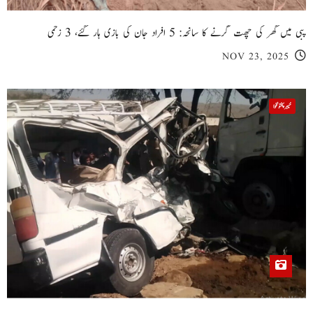
پبی میں گھر کی چھت گرنے کا سانحہ: 5 افراد جان کی بازی ہار گئے، 3 زخمی
NOV 23, 2025
خیبر پختونخوا