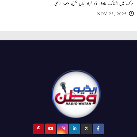
کرک میں المناک حادثہ: 6 افراد جاں بحق، متعدد زخمی
NOV 23, 2025