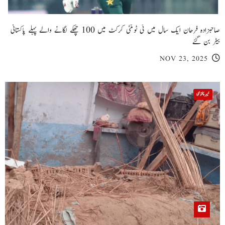
صاحبزادہ فرحان ایک سال میں ٹی ٹوئنٹی کرکٹ میں 100 چھکے لگانے والے پہلے پاکستانی
بیٹر بن گئے
NOV 23, 2025
خیبر پختونخوا