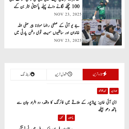
v
100 چھکے لگانے والے پہلے پاکستانی بیٹر بن گئے
NOV 23, 2025
i
جے یو آئی کے ضلعی رہنما مولانا پیر صفی اللہ
g
خاندان اور ساتھیوں سمیت قومی وطن پارٹی میں
a
شامل
NOV 23, 2025
t
i
تازہ ترین
مقبول ترین
ٹرینڈنگ
o
n
تازہ ترین
خیبر پختونخوا
ڈی آئی خان: پہاڑپور کے علاقے میں فائرنگ کا واقعہ، دو افراد جان سے
ہاتھ دھو بیٹھے
پاکستان
کھیل