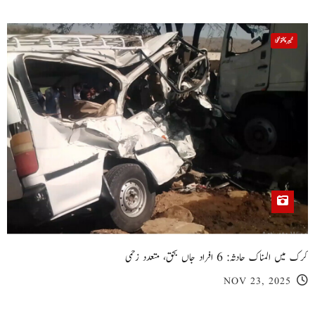
خیبر پختونخوا
کرک میں المناک حادثہ: 6 افراد جاں بحق، متعدد زخمی
NOV 23, 2025