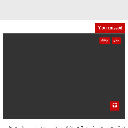
You missed
تازہ ترین
خیبر پختونخوا