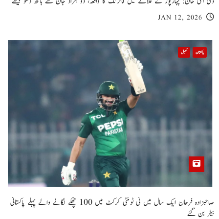
ڈی آئی خان: پہاڑپور کے علاقے میں فائرنگ کا واقعہ، دو افراد جان سے ہاتھ دھو بیٹھے
JAN 12, 2026
پاکستان
کھیل
صاحبزادہ فرحان ایک سال میں ٹی ٹوئنٹی کرکٹ میں 100 چھکے لگانے والے پہلے پاکستانی
بیٹر بن گئے