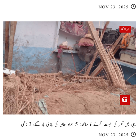
NOV 23, 2025
خیبر پختونخوا
پبی میں گھر کی چھت گرنے کا سانحہ: 5 افراد جان کی بازی ہار گئے، 3 زخمی
NOV 23, 2025