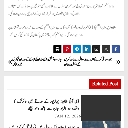
وزیراعظم شہبازشریف کی سعودی ولی عہد محمد بن سلمان سے ملاقات بھی متوقع ہے ، ملاقات میں معیشت
،توانائی اوردفاعی شعبے میں دوطرفہ تعاون کے فروغ پر بات چیت ہو گی۔
علاوہ ازیں وزیراعظم کا 31 اکتوبر کو دورہ قطر کا بھی امکان ہے، وزیراعظم کے دورے میں دو طرفہ تعلقات پر
بات چیت ہو گی، وزیراعظم کوپ 29 میں پاکستان کی نمائندگی کریں گے۔
P
جو بدمعاشی کرے گا اس سے بدمعاشی سے بات کریں
چارسدہ، آتش بازی سامان کی تیاری کے دوران فیکٹری
گے، ایمل ولی خان
میں دھماکہ
o
s
Related Post
t
ڈی آئی خان: پہاڑپور کے علاقے میں فائرنگ کا
n
واقعہ، دو افراد جان سے ہاتھ دھو بیٹھے
JAN 12, 2026
a
صاحبزادہ فرحان ایک سال میں ٹی ٹوئنٹی کرکٹ میں