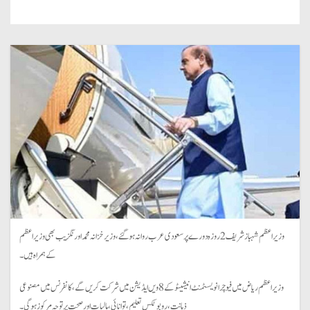
وزیراعظم شہباز شریف 2 روزہ دورے پر سعودی عرب روانہ ہو گئے ، وزیر خزانہ محمد اورنگزیب بھی وزیر اعظم
کے ہمراہ ہیں۔
وزیراعظم ریاض میں فیوچر انویسٹمنٹ انیشیٹو کے 8 ویں ایڈیشن میں شرکت کریں گے ، کانفرنس میں مصنوعی
ذہانت، روبوٹکس تعلیم، توانائی،مالیات اورصحت پر توجہ مرکوز ہو گی۔