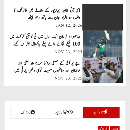
t
ڈی آئی خان: پہاڑپور کے علاقے میں فائرنگ کا
n
واقعہ، دو افراد جان سے ہاتھ دھو بیٹھے
JAN 12, 2026
a
صاحبزادہ فرحان ایک سال میں ٹی ٹوئنٹی کرکٹ میں
v
100 چھکے لگانے والے پہلے پاکستانی بیٹر بن گئے
NOV 23, 2025
i
جے یو آئی کے ضلعی رہنما مولانا پیر صفی اللہ
g
خاندان اور ساتھیوں سمیت قومی وطن پارٹی میں
a
شامل
NOV 23, 2025
t
i
تازہ ترین
مقبول ترین
ٹرینڈنگ
o
n
تازہ ترین
خیبر پختونخوا