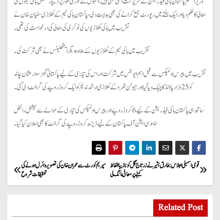
وزیر اعظم پاکستان ہاکی فیڈریشن کے سرپرست اعلٰی بھی ہیں، انہوں نے فوری طور پر ڈیپارٹمنٹل ہاکی ٹیموں کی
بحالی کا حکم دیا اور ایک ہفتے میں رپورٹ جمع کرانے کی بھی ہدایت دی، پاکستان ہاکی ٹیم کے کھلاڑی سفیان خان نے
تقریب میں ہاکی کھلاڑیوں کی نوکری کی بحالی کی درخواست کی تھی۔
تقریب میں ہاکی ٹیم کے کھلاڑیوں کے علاوہ دیگر ایتھلیٹس نے بھی شرکت کی۔
تقریب میں پیرس اولمپکس سے قبل اہم ایونٹس میں شرکت اور اس کی تیاری کے لیے پاکستانی گھڑ سوار عثمان چاند
کو 25 ہزار پاؤنڈ کا چیک دیا گیا اور جیولن تھرو کے کھلاڑی ارشد ندیم کو ایک کروڑ روپے کی گرانٹ دی گئی۔
ساتھ ہی پاکستان ہاکی فیڈریشن کے لیے 6 کروڑ روپے اور پیرس اولمپکس کی تیاری کے حوالے سے نیشنل رائفل
ایسوسی ایشن آف پاکستان کے لیے ڈیڑھ کروڑ روپے کی گرانٹ کا بھی اعلان کیا گیا۔
P
قومی اسمبلی اجلاس: طارق بشیر نے زرتاج گل کو نازیبا الفاظ
سپریم کورٹ سے عمران خان کی تصویر وائرل ہونے کی
کہنے پر معافی مانگ لی
تحقیقات شروع
o
s
Related Post