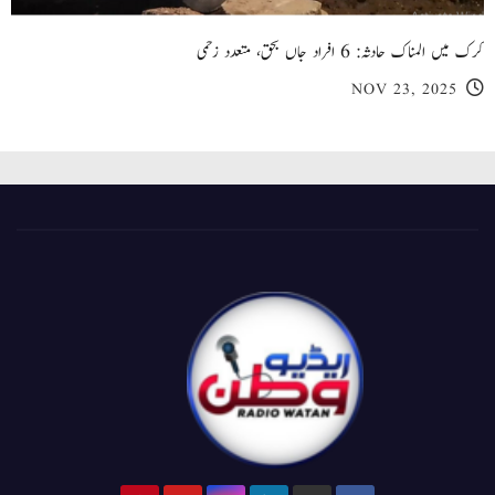
کرک میں المناک حادثہ: 6 افراد جاں بحق، متعدد زخمی
NOV 23, 2025