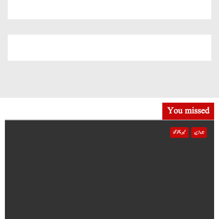
میں شامل
You missed
تازہ ترین
خیبر پختونخوا