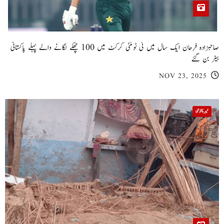
صاحبزادہ فرحان ایک سال میں ٹی ٹوئنٹی کرکٹ میں 100 چھکے لگانے والے پہلے پاکستانی
بیٹر بن گئے
NOV 23, 2025
خیبر پختونخوا