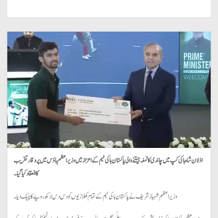
اذلان شاہ ہاکی کپ میں چاندی کا تمغہ جیتنے والی پاکستان ہاکی ٹیم کے اعزاز میں وزیر اعظم ہاؤس میں پر وقار تقریب
کا انعقاد کیا گیا۔
وزیر اعظم شہباز شریف نے پاکستان ہاکی ٹیم کے تمام کھلاڑیوں کو دس دس لاکھ روپے کا چیک دیا۔