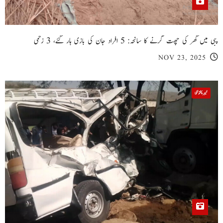
پبی میں گھر کی چھت گرنے کا سانحہ: 5 افراد جان کی بازی ہار گئے، 3 زخمی
NOV 23, 2025
خیبر پختونخوا