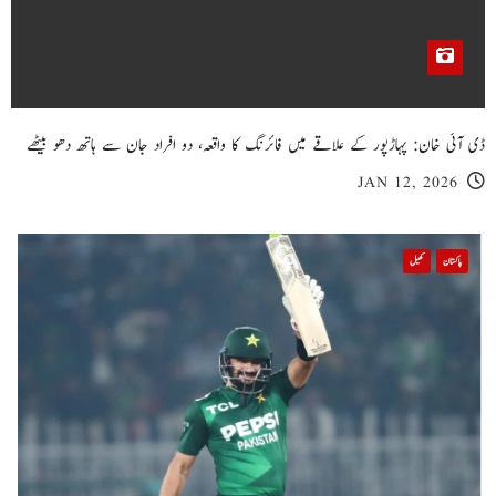
ڈی آئی خان: پہاڑپور کے علاقے میں فائرنگ کا واقعہ، دو افراد جان سے ہاتھ دھو بیٹھے
JAN 12, 2026
پاکستان
کھیل