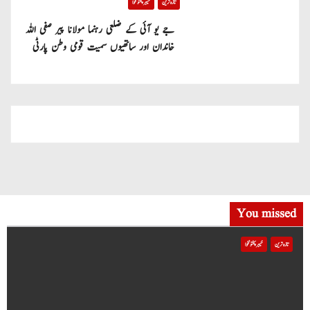
تازہ ترین
خیبر پختونخوا
جے یو آئی کے ضلعی رہنما مولانا پیر صفی اللہ
خاندان اور ساتھیوں سمیت قومی وطن پارٹی
میں شامل
You missed
تازہ ترین
خیبر پختونخوا