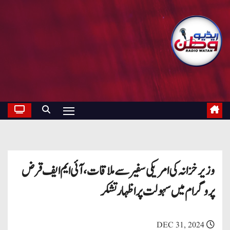
وزیر خزانہ کی امریکی سفیر سے ملاقات، آئی ایم ایف قرض
پروگرام میں سہولت پر اظہار تشکر
DEC 31, 2024