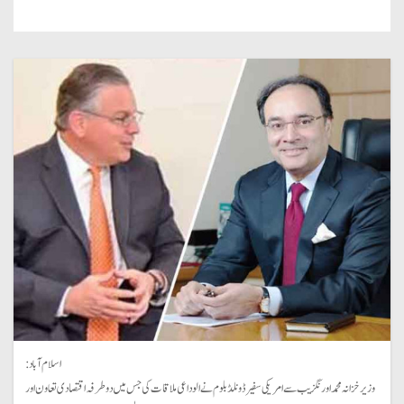
اسلام آباد:
وزیر خزانہ محمد اورنگزیب سے امریکی سفیر ڈونلڈ بلوم نے الوداعی ملاقات کی جس میں دو طرفہ اقتصادی تعاون اور