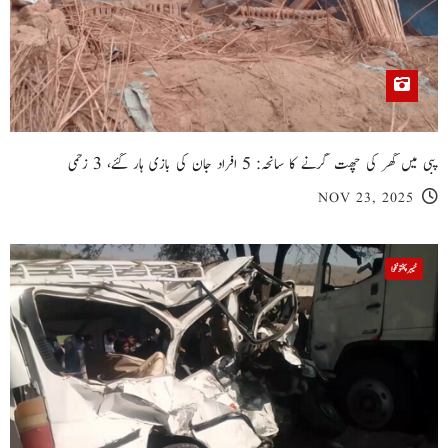
پبی میں گھر کی چھت گرنے کا سانحہ: 5 افراد جان کی بازی ہار گئے، 3 زخمی
NOV 23, 2025
خیبر پختونخوا