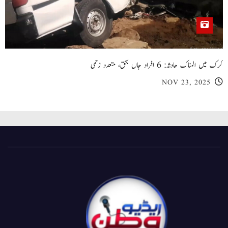
کرک میں المناک حادثہ: 6 افراد جاں بحق، متعدد زخمی
NOV 23, 2025