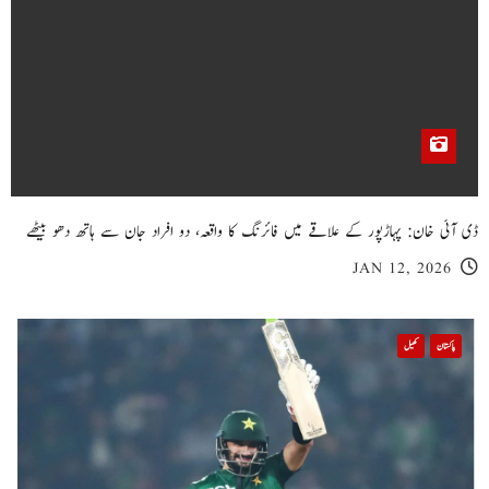
ڈی آئی خان: پہاڑپور کے علاقے میں فائرنگ کا واقعہ، دو افراد جان سے ہاتھ دھو بیٹھے
JAN 12, 2026
پاکستان
کھیل