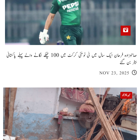
صاحبزادہ فرحان ایک سال میں ٹی ٹوئنٹی کرکٹ میں 100 چھکے لگانے والے پہلے پاکستانی
بیٹر بن گئے
NOV 23, 2025
خیبر پختونخوا