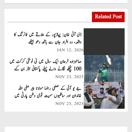
o
s
Related Post
t
ڈی آئی خان: پہاڑپور کے علاقے میں فائرنگ کا
n
واقعہ، دو افراد جان سے ہاتھ دھو بیٹھے
JAN 12, 2026
a
صاحبزادہ فرحان ایک سال میں ٹی ٹوئنٹی کرکٹ میں
v
100 چھکے لگانے والے پہلے پاکستانی بیٹر بن گئے
NOV 23, 2025
i
جے یو آئی کے ضلعی رہنما مولانا پیر صفی اللہ
g
خاندان اور ساتھیوں سمیت قومی وطن پارٹی میں
a
شامل
NOV 23, 2025
t
i