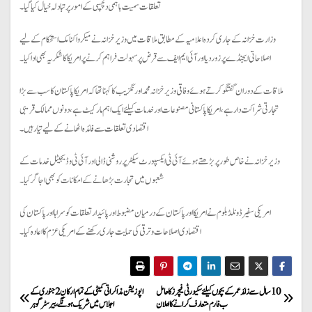
تعلقات سمیت باہمی دلچسپی کے امور پر تبادلہ خیال کیا گیا۔
وزارت خزانہ کے جاری کردہ اعلامیہ کے مطابق ملاقات میں وزیر خزانہ نے میکرو اکنامک استحکام کے لیے
اصلاحاتی ایجنڈے پر زور دیا اور آئی ایم ایف سے قرض پر سہولت فراہم کرنے پر امریکا کا شکریہ بھی ادا کیا۔
ملاقات کے دوران گفتگو کرتے ہوئے وفاقی وزیر خزانہ محمد اورنگزیب کا کہنا تھا کہ امریکا پاکستان کا سب سے بڑا
تجارتی شراکت دار ہے، امریکا پاکستانی مصنوعات اور خدمات کیلئے ایک اہم مارکیٹ ہے، دونوں ممالک قریبی
اقتصادی تعلقات سے فائدہ اٹھانے کے لیے تیار ہیں۔
وزیر خزانہ نے خاص طور پر بڑھتے ہوئے آئی ٹی ایکسپورٹ سیکٹر پر روشنی ڈالی اور آئی ٹی و ڈیجیٹل خدمات کے
شعبوں میں تجارت بڑھانے کے امکانات کو بھی اجاگر کیا۔
امریکی سفیر ڈونلڈ بلوم نے امریکا اور پاکستان کے درمیان مضبوط اور پائیدار تعلقات کو سراہا اور پاکستان کی
اقتصادی اصلاحات و ترقی کی حمایت جاری رکھنے کے امریکی عزم کا اعادہ کیا۔
P
10 سال سے زائد عمر کے بچوں کیلئے سکیورٹی فیچرز کا حامل
اپوزیشن مذاکراتی کمیٹی کے تمام ارکان 2 جنوری کے
ب فارم متعارف کرانے کا اعلان
اجلاس میں شریک ہونگے ، بیرسٹر گوہر