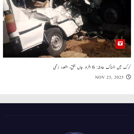
کرک میں المناک حادثہ: 6 افراد جاں بحق، متعدد زخمی
NOV 23, 2025