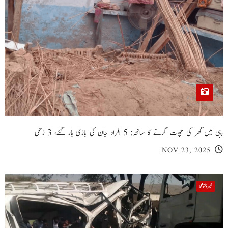
پبی میں گھر کی چھت گرنے کا سانحہ: 5 افراد جان کی بازی ہار گئے، 3 زخمی
NOV 23, 2025
خیبر پختونخوا