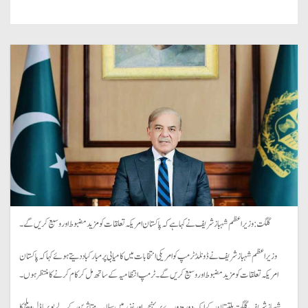
گلگت: وزیر اعظم شہباز شریف نے کہا ہے کہ پاکستان امریکہ تعلقات کو مزید مضبوط اور وسیع کریں گے۔
وزیر اعظم شہباز شریف نے ڈونلڈ ٹرمپ کو امریکی انتخابات میں کامیابی پر مبارکباد دیتے ہوئے کہا کہ پاکستان
امریکہ تعلقات کو مزید مضبوط اور وسیع کریں گے۔ ٹرمپ انتظامیہ کے ساتھ مل کر کام کرنے کا منتظر ہوں۔
شہباز شریف گلگت بلتستان کے ایک دورہ دورے پر پہنچے۔ اور غذر میں سیلاب متاثرین کے لے بوبر ماڈل ویلج کا