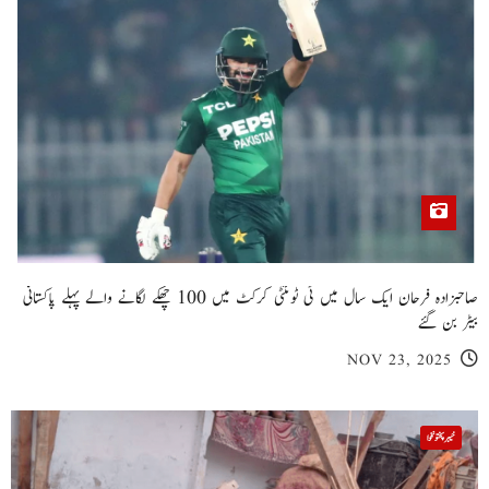
صاحبزادہ فرحان ایک سال میں ٹی ٹوئنٹی کرکٹ میں 100 چھکے لگانے والے پہلے پاکستانی
بیٹر بن گئے
NOV 23, 2025
خیبر پختونخوا