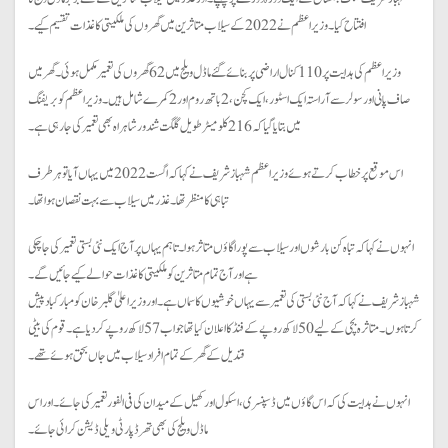
افتتاح کیا۔ وزیر اعظم نے 2022 کے سیلاب متاثرین میں گھروں کی ملکیتی کاغذات تقسیم کیے۔
وزیر اعظم کی ہدایت پر 110 کنال اراضی پر بنائے گئے ماڈل ویلج میں 62 گھروں کی تعمیر مکمل ہوئی۔ گھر میں
صاف پانی اور سولر سے آراستہ ایک اسٹور، ایک کچن، 2 باتھ روم اور 2 کمرے شامل ہیں۔ وزیر اعظم کو بریفنگ
میں بتایا گیا کہ 216 کلومیٹر طویل گلگت شندور شاہراہ بھی تعمیر کی جا رہی ہے۔
اس موقع پر خطاب کرتے ہوئے وزیر اعظم شہباز شریف نے کہا کہ اگست 2022 میں یہاں آیا تو ہر طرف
تباہی کا منظر تھا۔ غذر میں سیلاب سے بہت نقصان ہوا تھا۔
انہوں نے کہا کہ تباہ کن بارشوں اور سیلاب سے پورا گاؤں متاثر ہوا۔ تاہم یہاں پر آج ایک نئی بستی تعمیر کی جا چکی
ہے اور آج تمام متاثرین کو ملکیتی کاغذات حوالے کیے جائیں گے۔
شہباز شریف نے کہا کہ آج نئی بستی کی تعمیر سے یہاں خوشیوں کا سماں ہے۔ اور وزیر اعلیٰ گلبر خان کو مبارکباد پیش
کرتا ہوں۔ متاثرہ بچی کے لیے 50 لاکھ روپے کے فنڈ کا اعلان کیا تھا جو اب 57 لاکھ روپے کر دیا ہے۔ قوم کی بیٹی
قندیل کے گھر کے تمام افراد سیلاب میں جاں بحق ہوئے تھے۔
انہوں نے ہدایت کی کہ اس گاؤں میں ڈسپنسری، اسکول اور کھیل کے میدان کی فی الفور تعمیر کی جائے۔ اور اس
ماڈل ویلج کی بھی تھرڈ پارٹی ویلی ڈیشن کرائی جائے۔