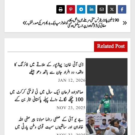
P
190 ملین پاؤنڈ ریفرنس حتمی مرحلے میں داخل، وکلاء
ڈونلڈ ٹرمپ ایک بار پھر امریکی صدر منتخب
صفائی کی 35 گواہوں پر جرح مکمل ہوگئی
o
s
Related Post
t
ڈی آئی خان: پہاڑپور کے علاقے میں فائرنگ کا
n
واقعہ، دو افراد جان سے ہاتھ دھو بیٹھے
JAN 12, 2026
a
صاحبزادہ فرحان ایک سال میں ٹی ٹوئنٹی کرکٹ میں
v
100 چھکے لگانے والے پہلے پاکستانی بیٹر بن گئے
NOV 23, 2025
i
جے یو آئی کے ضلعی رہنما مولانا پیر صفی اللہ
g
خاندان اور ساتھیوں سمیت قومی وطن پارٹی میں
شامل