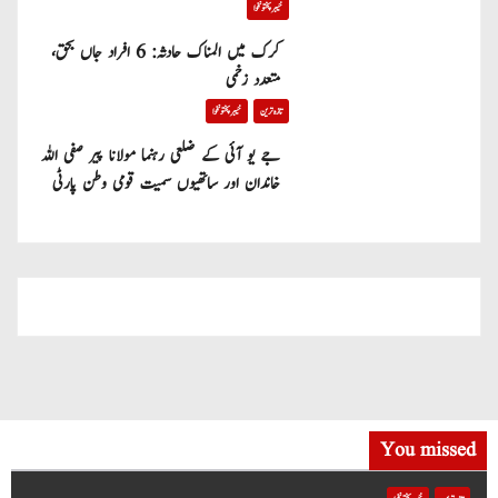
خیبر پختونخوا
کرک میں المناک حادثہ: 6 افراد جاں بحق،
متعدد زخمی
تازہ ترین
خیبر پختونخوا
جے یو آئی کے ضلعی رہنما مولانا پیر صفی اللہ
خاندان اور ساتھیوں سمیت قومی وطن پارٹی
میں شامل
You missed