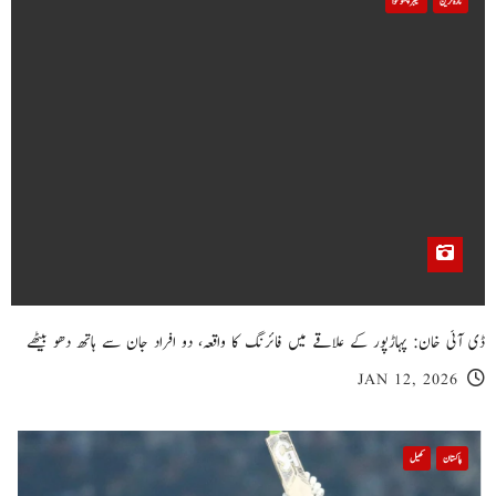
تازہ ترین
خیبر پختونخوا
ڈی آئی خان: پہاڑپور کے علاقے میں فائرنگ کا واقعہ، دو افراد جان سے ہاتھ دھو بیٹھے
JAN 12, 2026
پاکستان
کھیل