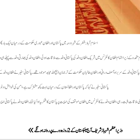
اسلام آباد: قطر کے شہر دوحہ میں پاکستان اور افغان عبوری حکومت کے درمیان ایک بار پھر 
م متحدہ کے زیر اہتمام افغان کانفرنس میں شریک افغان وفد کی پاکستانی وفد سے ملاقات ہوئی، افغان وفد کی بھارتی وفد سے پہلے ہی
 پاکستانی وفد کے سربراہ آصف درانی اور افغان طالبان حکومت کے ترجمان ذبیح اللہ مجاہد موجود تھے۔ پاکستانی سفیر نے افغان وفد کے
پاکستانی سفیر نے کہا کہ پاکستان اور افغانستان کے درمیان بہت کچھ مشترک ہے، امن کی خواہش د
ملاقات مثبت رہی، افغان وفد نے کانفرنس میں افغان موقف کی حمایت پر پاکستان کا شکریہ ادا کیا جبکہ افغان وفد نے پاکستانی حمایت 
وزیراعظم شہباز شریف آج تاجکستان کے 2 روزہ دورے پر روانہ ہونگے