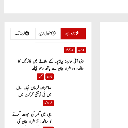
تازہ ترین
مقبول ترین
ٹرینڈنگ
تازہ ترین
خیبر پختونخوا
ڈی آئی خان: پہاڑپور کے علاقے میں فائرنگ کا
واقعہ، دو افراد جان سے ہاتھ دھو بیٹھے
پاکستان
کھیل
صاحبزادہ فرحان ایک سال
میں ٹی ٹوئنٹی کرکٹ میں
100 چھکے لگانے والے پہلے
خیبر پختونخوا
پاکستانی بیٹر بن گئے
پبی میں گھر کی چھت گرنے
کا سانحہ: 5 افراد جان کی