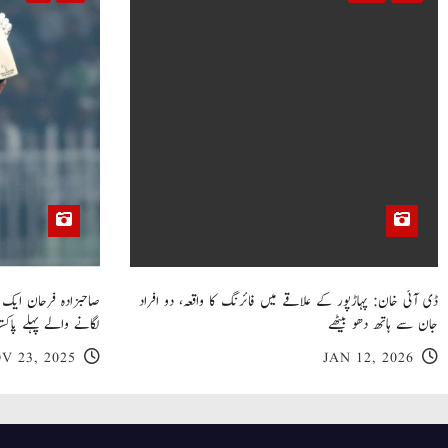
o
n
ڈی آئی خان: پہاڑپور کے علاقے میں فائرنگ کا واقعہ، دو افراد
جان سے ہاتھ دھو بیٹھے
لگانے والے پہلے پاکست
V 23, 2025
JAN 12, 2026