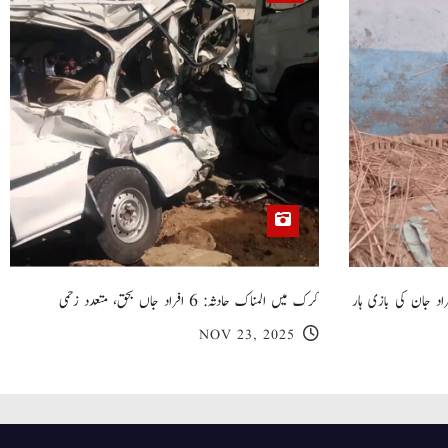
 گھر کی چھت گرنے کا سانحہ: 5 افراد جان کی بازی ہار
کرک میں المناک حادثہ: 6 افراد جاں بحق، متعدد زخمی
NOV 23, 2025