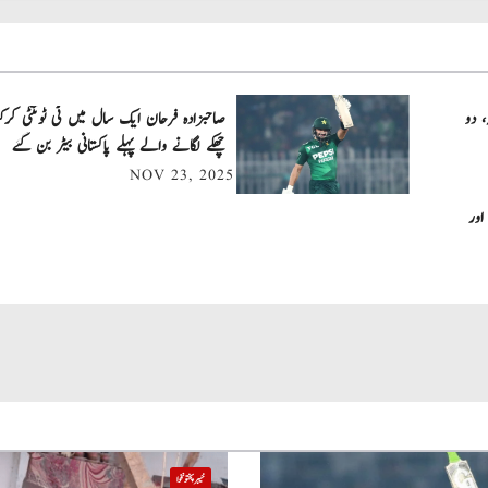
، دو
چھکے لگانے والے پہلے پاکستانی بیٹر بن گئے
NOV 23, 2025
اور
خیبر پختونخوا