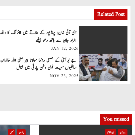
o
Related Post
s
t
ڈی آئی خان: پہاڑپور کے علاقے میں فائرنگ کا واقعہ
افراد جان سے ہاتھ دھو بیٹھے
n
JAN 12, 2026
a
جے یو آئی کے ضلعی رہنما مولانا پیر صفی اللہ خاندان 
v
ساتھیوں سمیت قومی وطن پارٹی میں شامل
NOV 23, 2025
i
g
a
t
You missed
i
تازہ ترین
خیبر پختونخوا
پاکستان
کھیل