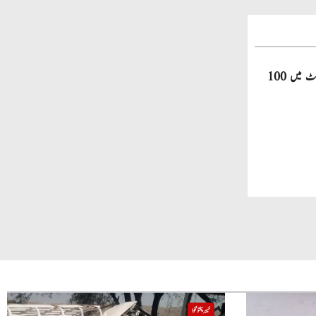
صاحبزادہ فرحان ایک سال میں ٹی ٹوئنٹی کرکٹ میں 100
خیبر پختونخوا