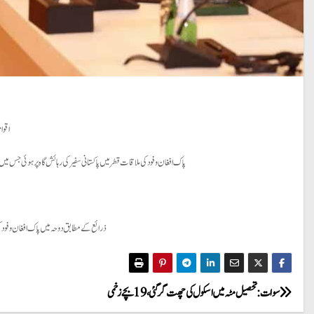
اقوا
پاک افغان وفود کی ملاقات قطر میں پاکستانی سفیر کی رہائش گاہ پر ہوئی جس میں
ذرائع کے مطابق دوحہ میں پاک افغان وفود کی 
P
سوات: تحصیل مٹہ میں اسکول کی چھت گرگئی، 19 بچے زخمی