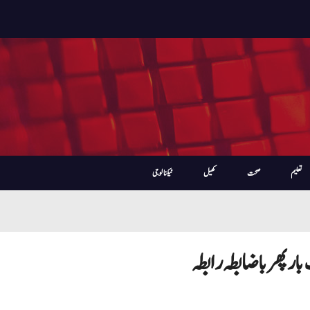
تعلیم
صحت
کھیل
ٹیکنالوجی
 پھر باضابطہ رابطہ