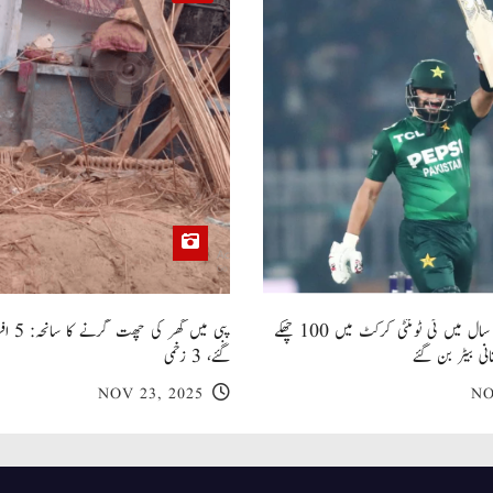
صاحبزادہ فرحان ایک سال میں ٹی ٹوئنٹی کرکٹ میں 100 چھکے
پبی میں
انی بیٹر بن گئے
گئے، 3 زخمی
NOV 23, 2025
NO