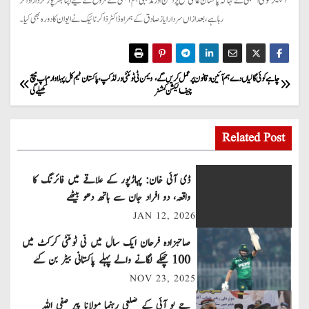
اسپیکر قومی اسمبلی نے کہا کہ پاکستان عالمی سطح پر امن اور مذہبی ہم آہنگی کے فروغ کے لیے اپنا بھرپور کردار ادا کر
رہا ہے، بعد ازاں سردار ایاز صادق کے ہمراہ ڈاکٹر ذا کر نائیک نے ایوان کا دورہ بھی کیا۔
P
چاہے کوئی گالیاں دے ہم آئین و قانون پر عمل کریں گے،
ویمن ٹی ٹوئنٹی ورلڈ کپ، پاکستان ٹیم کل پہلا وارم اپ میچ
چیف الیکشن کمشنر
کھیلے گی
o
s
Related Post
t
ڈی آئی خان: پہاڑپور کے علاقے میں فائرنگ کا
n
واقعہ، دو افراد جان سے ہاتھ دھو بیٹھے
JAN 12, 2026
a
صاحبزادہ فرحان ایک سال میں ٹی ٹوئنٹی کرکٹ میں
v
100 چھکے لگانے والے پہلے پاکستانی بیٹر بن گئے
NOV 23, 2025
i
جے یو آئی کے ضلعی رہنما مولانا پیر صفی اللہ