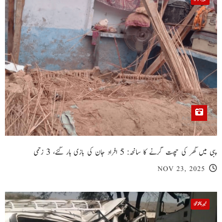
پبی میں گھر کی چھت گرنے کا سانحہ: 5 افراد جان کی بازی ہار گئے، 3 زخمی
NOV 23, 2025
خیبر پختونخوا