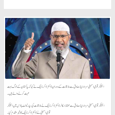
اسپیکر قومی اسمبلی سردار ایاز صادق سے ملاقات کے دوران ڈاکٹر ذاکر نائیک نے کہا کہ پاکستان کے لوگ بہت
محبت کرنے والے ہیں۔
اسپیکر قومی اسمبلی سردار ایاز صادق سے ممتاز اسکالر ڈاکٹر ذاکر نائیک نے ملاقات کی، پارلیمنٹ ہاؤس میں اسپیکر
قومی اسمبلی نے ڈاکٹر ذاکر نائیک کا خیرمقدم کیا۔