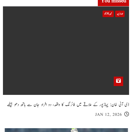
You missed
تازہ ترین
خیبر پختونخوا
ڈی آئی خان: پہاڑپور کے علاقے میں فائرنگ کا واقعہ، دو افراد جان سے ہاتھ دھو بیٹھے
JAN 12, 2026