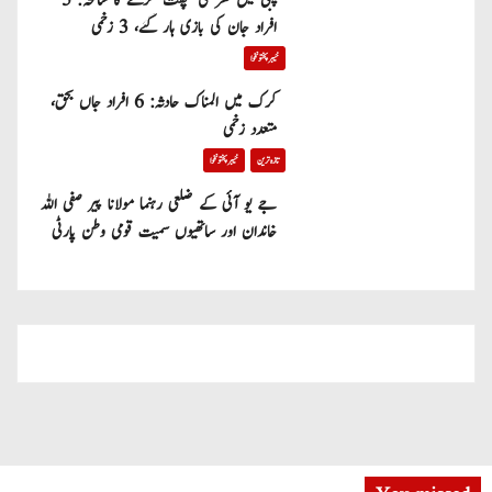
پبی میں گھر کی چھت گرنے کا سانحہ: 5
افراد جان کی بازی ہار گئے، 3 زخمی
خیبر پختونخوا
کرک میں المناک حادثہ: 6 افراد جاں بحق،
متعدد زخمی
تازہ ترین
خیبر پختونخوا
جے یو آئی کے ضلعی رہنما مولانا پیر صفی اللہ
خاندان اور ساتھیوں سمیت قومی وطن پارٹی
میں شامل