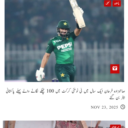
پاکستان
کھیل
صاحبزادہ فرحان ایک سال میں ٹی ٹوئنٹی کرکٹ میں 100 چھکے لگانے والے پہلے پاکستانی
بیٹر بن گئے
NOV 23, 2025
خیبر پختونخوا