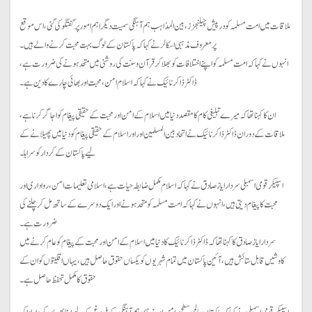
ملاقات میں امت مسلمہ کو درپیش چیلنجزز، بین المذاہب ہم آہنگی سمیت دیگر اہم امور پر گفتگو کی گئی، اس موقع
پرمعروف مذہبی اسکالر نے کہا کہ پاکستان کے لوگ بہت محبت کرنے والے ہیں۔
انہوں نے کہا کہ امت مسلمہ کو اپنے اختلافات کو بھلا کر قرآن و سنت کی روشنی میں متحد ہونے کی ضرورت ہے،
ڈاکٹر ذا کر نائیک نے کہا کہ اسلام امن، محبت اور بھائی چارے کا دین ہے۔
ان کا کہنا تھا کہ میرے تبلیغی کام کا مقصد دنیا میں اسلام کے امن اور محبت کے حقیقی پیغام کو اجاگر کرنا ہے،
ملاقات کے دوران ڈاکٹر ذاکر نائیک نے اتحاد بین المسلمین اور اور اسلام کے حقیقی پیغام کو دنیا میں پھیلانے کے
لیے پاکستان کے کردار کو سراہا۔
اسپیکر قومی اسمبلی سردار ایاز صادق نے کہا کہ اسلام مکمل ضابطہ حیات ہے،اسلامی تعلیمات امن، رواداری اور
محبت کا پیغام دیتی ہیں،انہوں نے کہا کہ امت مسلمہ کو متحد ہونے اور ایک دوسرے کے ساتھ مل کر چلنے کی
ضرورت ہے۔
سردار ایاز صادق کا کہنا تھا کہ ڈاکٹر ذا کر نائیک کا دنیا میں اسلام کے امن اور محبت کے پیغام کو عام کرنے میں
کاوشیں قابل ستائش ہیں، آئین پاکستان میں تمام شہریوں کو یکساں حقوق حاصل ہیں، یہاں اقلیتوں کو ان کے
حقوق کا مکمل تحفظ حاصل ہے۔