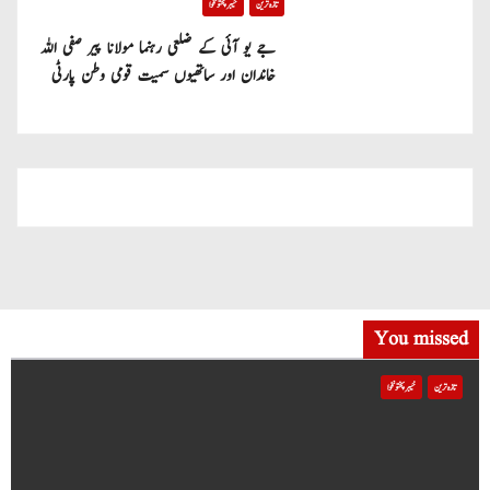
تازہ ترین
خیبر پختونخوا
جے یو آئی کے ضلعی رہنما مولانا پیر صفی اللہ
خاندان اور ساتھیوں سمیت قومی وطن پارٹی
میں شامل
You missed
تازہ ترین
خیبر پختونخوا