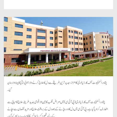
پشاور انسٹیٹیوٹ آف کارڈیالوجی کا اعزاز ، جدید ترین طریقے سے دل کا علاج کرنے والا جنوبی ایشیا کا پہلا ادارہ بن
گیا۔
پشاور انسٹیٹیوٹ آف کارڈیالوجی ( پی آئی سی ) میں امراض قلب کا بین االاقوامی جدید طریقہ علاج کامیابی سے
متعارف کرا دیا گیا ہے۔ پی آئی سی میں دِل کا دورہ پڑنے کے بعد دل کے بروقت علاج اور مزید نقصان سے بچانے
کے لیے تھیراکس ڈیوائس کا کامیاب پروسیجر کیا گیا۔