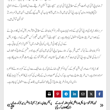
ترجمان پی آئی سی رفعت انجم کے مطابق پی آئی سی سپر سیچوریٹیڈ آکسیجن طریقے سے دل کاعلاج کرنے والا جنوبی
ایشیا کا پہلا ادارہ بن گیا ہے۔ پی آئی سی میں 3 روز میں 5 کامیاب آپریشن کیے گئے ہیں، جن میں 3 مرد اور 2
خواتین شامل ہیں۔
سربراہ کارڈیالوجی اور پی آئی سی کے ایسوسی ایٹ پروفیسر ڈاکٹر عابد اللہ کے مطابق متاثرہ مریض کو دل کا دورہ پڑنے
کے بعد اس طریقہ علاج کو استعمال کیا جاتا ہے۔ سپر سیچوریٹیڈ آکسیجن میں تھیراکس مشین کے ذریعے مریض
کے دل کی چھوٹی شریانوں کو ہائی مقدار میں آکسیجن فراہم کی جاتی ہے۔
ڈاکٹر عابد اللہ نے کہا کہ ہمیں فخر ہے کہ ہمارے پاس پی آئی سی میں ایسی ٹیم ہے جو ہر قسم کے علاج کو متعارف
کرانے کی قابل ہے ، پی آئی سی بہت کم عرصے میں پاکستان اور خیبر پختونخوا کے لیے باعث فخر ادرہ بن چکا ہے۔
کارڈیالوجسٹ اور آپریشن ٹیم کے رکن ڈاکٹر علی رضا نے بتایا کہ ہارٹ اٹیک سے دل کے کمزور ہونے کا خطرہ
موجود ہوتا ہے۔ اس طریقہ علاج سے امید ہے کہ دل کی صحت اور دل کے پٹھوں کی کمزوری کا خطرہ کم کیا جا سکے گا
، ایس ایس او ٹو طریقہ علاج ترقی یافتہ ممالک میں باقاعدگی سے استعمال کیا جاتا ہے۔
P
خیبر پختونخوا:میڈیکل اور ڈینٹل کالجز داخلہ ٹیسٹ کے
پریکٹس اینڈ پروسیجر ترمیمی آرڈیننس سپریم کورٹ میں
نتائج کا اعلان کردیا گیا
چیلنج