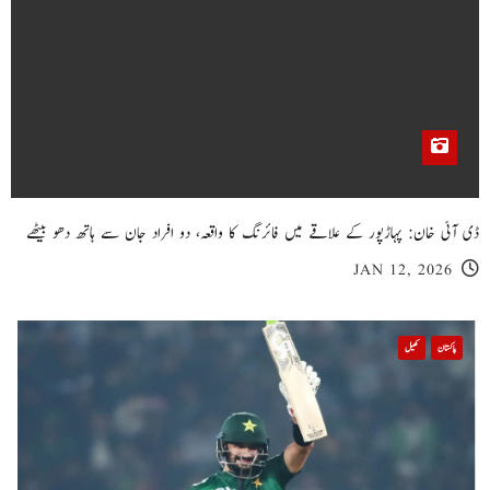
ڈی آئی خان: پہاڑپور کے علاقے میں فائرنگ کا واقعہ، دو افراد جان سے ہاتھ دھو بیٹھے
JAN 12, 2026
پاکستان
کھیل