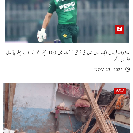
صاحبزادہ فرحان ایک سال میں ٹی ٹوئنٹی کرکٹ میں 100 چھکے لگانے والے پہلے پاکستانی
بیٹر بن گئے
NOV 23, 2025
خیبر پختونخوا