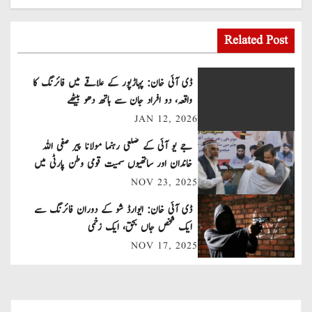
o
s
Related Post
t
ڈی آئی خان: پہاڑپور کے علاقے میں فائرنگ کا
n
واقعہ، دو افراد جان سے ہاتھ دھو بیٹھے
JAN 12, 2026
a
جے یو آئی کے ضلعی رہنما مولانا پیر صفی اللہ
v
خاندان اور ساتھیوں سمیت قومی وطن پارٹی میں
شامل
NOV 23, 2025
i
ڈی آئی خان: ایوارڈ شو کے دوران فائرنگ سے
g
ایک شخص جاں بحق، ایک زخمی
a
NOV 17, 2025
t
i