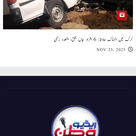
کرک میں المناک حادثہ: 6 افراد جاں بحق، متعدد زخمی
NOV 23, 2025