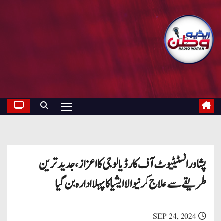
پشاور انسٹیٹیوٹ آف کارڈیالوجی کا اعزاز ، جدید ترین
طریقے سے علاج کرنیوالا ایشیا کا پہلا ادارہ بن گیا
SEP 24, 2024