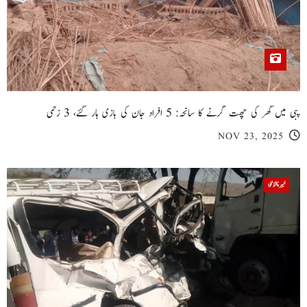
پبی میں گھر کی چھت گرنے کا سانحہ: 5 افراد جان کی بازی ہار گئے، 3 زخمی
NOV 23, 2025
خیبر پختونخوا