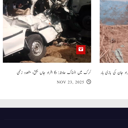
 گھر کی چھت گرنے کا سانحہ: 5 افراد جان کی بازی ہار
کرک میں المناک حادثہ: 6 افراد جاں بحق، متعدد زخمی
NOV 23, 2025