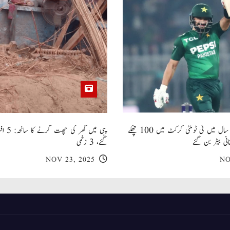
صاحبزادہ فرحان ایک سال میں ٹی ٹوئنٹی کرکٹ میں 100 چھکے
پبی میں
انی بیٹر بن گئے
گئے، 3 زخمی
NOV 23, 2025
NO