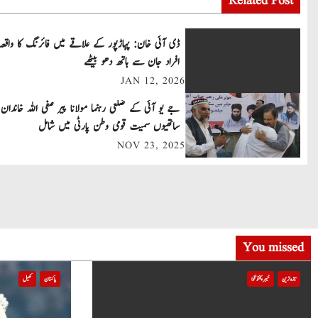
Related Post
s
t
ڈی آئی خان: پہاڑپور کے علاقے میں فائرنگ کا واقعہ
افراد جان سے ہاتھ دھو بیٹھے
n
JAN 12, 2026
a
جے یو آئی کے ضلعی رہنما مولانا پیر صفی اللہ خاندان 
v
ساتھیوں سمیت قومی وطن پارٹی میں شامل
NOV 23, 2025
i
g
a
t
You missed
i
تازہ ترین
خیبر پختونخوا
پاکستان
کھیل
o