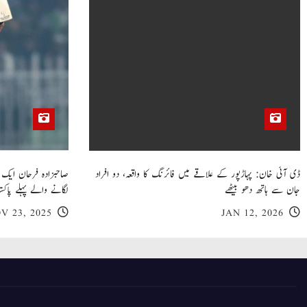
n
ڈی آئی خان: پہاڑپور کے علاقے میں فائرنگ کا واقعہ، دو افراد
جان سے ہاتھ دھو بیٹھے
لگانے والے پہلے پاکست
V 23, 2025
JAN 12, 2026