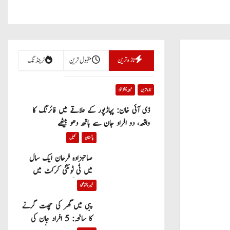
تازہ ترین
مقبول ترین
ٹرینڈنگ
تازہ ترین
خیبر پختونخوا
ڈی آئی خان: پہاڑپور کے علاقے میں فائرنگ کا
واقعہ، دو افراد جان سے ہاتھ دھو بیٹھے
پاکستان
کھیل
صاحبزادہ فرحان ایک سال
میں ٹی ٹوئنٹی کرکٹ میں
100 چھکے لگانے والے پہلے
خیبر پختونخوا
پاکستانی بیٹر بن گئے
پبی میں گھر کی چھت گرنے
کا سانحہ: 5 افراد جان کی