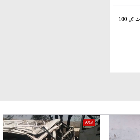
صاحبزادہ فرحان ایک سال میں ٹی ٹوئنٹی کرکٹ میں 100
خیبر پختونخوا