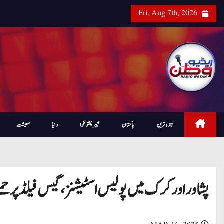
Fri. Aug 7th, 2026
تازہ ترین
پاکستان
خیبرپختونخوا
دنیا
معیشت
پشاور اور کرک میں پولیس اسٹیشنز ، گیس فیلڈ پر حملے ، 4 اہلکار ش