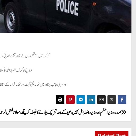
کرک میں دہشتگردوں نے تھانہ تخت نصرتی اور تھا
ڈی پی او کرک شہباز الہیٰ کا کہ
دوسری جانب پشاور میں تھانہ مچنی گیٹ اور تھانہ خزانہ کے مقام
P
صدر ، وزیراعظم اور وزیر داخلہ اہل نہیں ، عید کے بعد تحریک چلانے کا فیصلہ کرینگے ، مولانا فضل الرح
o