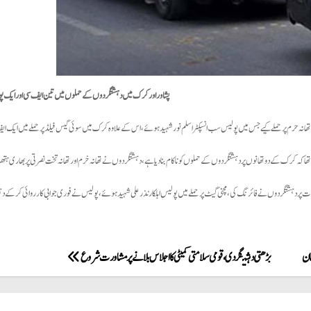
پشاور اور کرک میں دہشتگردوں کے حملوں میں تین ایف سی اور ایک پولی
نہ حرم پر حملے کیے جس میں پولیس سب انسپکٹر اسلم نور شہید ہوئے، اس کے علاوہ کرک میں سوئی گیس فیلڈ پر حملے میں ایک ایف س
نا تھا کہ کرک کے دو تھانوں پر دہشتگردوں کے حملوں کو ناکام بنا دیا ہے، دہشتگردوں نے تھانہ خرم اور تھانہ تخت نصرتی پر بھاری ہتھ
ات پر دہشتگردوں نے فائرنگ کی، مچنی گیٹ پر حملے میں پولیس اہلکار نذر علی شہید ہوئے، پولیس نے فوری جوابی کارروائی کر کے دہشت
مان
بڑھتی دہشتگردی ، قومی سلامتی کمیٹی کا اجلاس بلانے پر مشاورت شروع