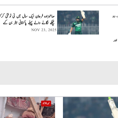
، دو
چھکے لگانے والے پہلے پاکستانی بیٹر بن گئے
NOV 23, 2025
اور
خیبر پختونخوا