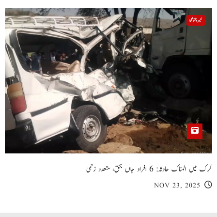
خیبر پختونخوا
کرک میں المناک حادثہ: 6 افراد جاں بحق، متعدد زخمی
NOV 23, 2025