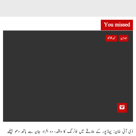
You missed
تازہ ترین
خیبر پختونخوا
ڈی آئی خان: پہاڑپور کے علاقے میں فائرنگ کا واقعہ، دو افراد جان سے ہاتھ دھو بیٹھے