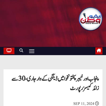
پنجاب اور خیبرپختونخوا میں ڈینگی کے وار جاری، 30 سے
زائد کیسز رپورٹ
SEP 11, 2024