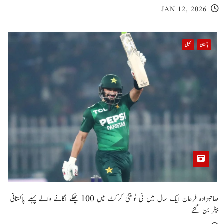
JAN 12, 2026
پاکستان
کھیل
صاحبزادہ فرحان ایک سال میں ٹی ٹوئنٹی کرکٹ میں 100 چھکے لگانے والے پہلے پاکستانی
بیٹر بن گئے