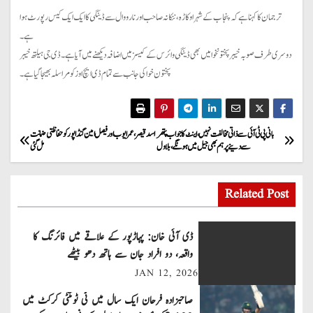
ترجمان کا کہنا ہے کہ پنجاب کے شہر اوکاڑہ، ننکانہ صاحب اور نارووال سے ڈینگی کا ایک ایک کیس رپورٹ ہوا
ہے۔
دوسری طرف صوبہ خیبر پختونخوا میں بھی ڈینگی وائرس کے کیسز میں اضافہ دیکھنے میں آیا ہے۔ ڈی جی ہیلتھ خیبر
پختون خوا کی جانب سے تمام ڈی ایچ اوز کو مراسلہ بھیجا گیا ہے۔
P
بانی پی ٹی آئی سے ذاتی مخالفت نہیں ، اینٹ کا جواب پتھر
اسد قیصر، عمر ایوب اور فیصل امین گنڈا پور کو حفاظتی ضمانت
سے دینے پر ہم بھی جیل میں ہونگے ، بلاول
مل گئی
o
s
Related Post
t
ڈی آئی خان: پہاڑپور کے علاقے میں فائرنگ کا
n
واقعہ، دو افراد جان سے ہاتھ دھو بیٹھے
JAN 12, 2026
a
صاحبزادہ فرحان ایک سال میں ٹی ٹوئنٹی کرکٹ میں