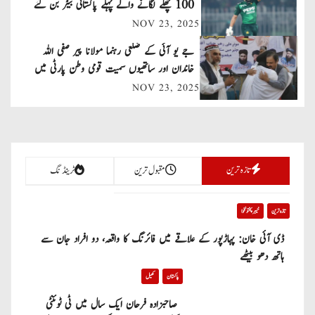
v
100 چھکے لگانے والے پہلے پاکستانی بیٹر بن گئے
NOV 23, 2025
i
جے یو آئی کے ضلعی رہنما مولانا پیر صفی اللہ
g
خاندان اور ساتھیوں سمیت قومی وطن پارٹی میں
a
شامل
NOV 23, 2025
t
i
تازہ ترین
مقبول ترین
ٹرینڈنگ
o
n
تازہ ترین
خیبر پختونخوا
ڈی آئی خان: پہاڑپور کے علاقے میں فائرنگ کا واقعہ، دو افراد جان سے
ہاتھ دھو بیٹھے
پاکستان
کھیل
صاحبزادہ فرحان ایک سال میں ٹی ٹوئنٹی