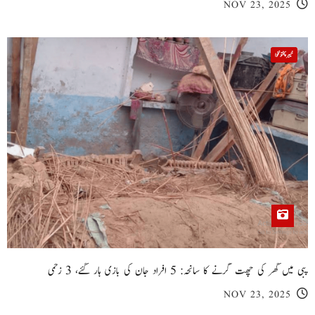
NOV 23, 2025
خیبر پختونخوا
پبی میں گھر کی چھت گرنے کا سانحہ: 5 افراد جان کی بازی ہار گئے، 3 زخمی
NOV 23, 2025