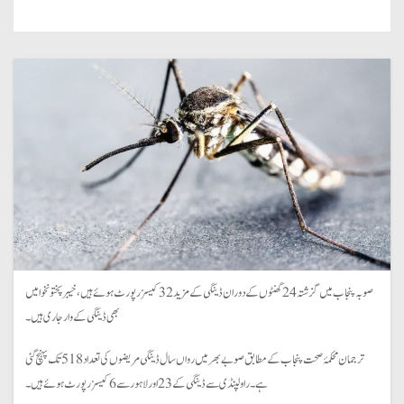
صوبہ پنجاب میں گزشتہ 24 گھنٹوں کے دوران ڈینگی کے مزید 32 کیسز رپورٹ ہوئے ہیں، خیبر پختونخوا میں
بھی ڈینگی کے وار جاری ہیں۔
ترجمان محکمۂ صحت پنجاب کے مطابق صوبے بھر میں رواں سال ڈینگی مریضوں کی تعداد 518 تک پہنچ گئی
ہے۔ راولپنڈی سے ڈینگی کے 23 اور لاہور سے 6 کیسز رپورٹ ہوئے ہیں۔