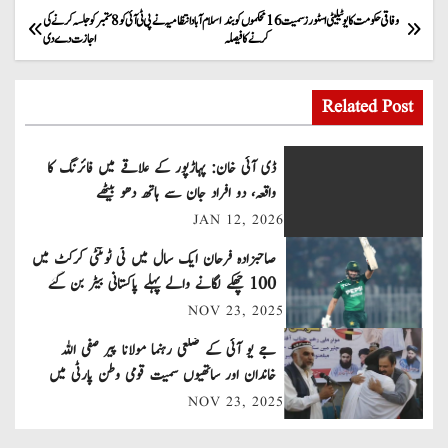
P
وفاقی حکومت کا یوٹیلیٹی اسٹورز سمیت 16 محکموں کو بند
اسلام آباد انتظامیہ نے پی ٹی آئی کو 8 ستمبر کو جلسہ کرنے کی
کرنے کا فیصلہ
اجازت دے دی
o
s
Related Post
t
ڈی آئی خان: پہاڑپور کے علاقے میں فائرنگ کا
n
واقعہ، دو افراد جان سے ہاتھ دھو بیٹھے
JAN 12, 2026
a
صاحبزادہ فرحان ایک سال میں ٹی ٹوئنٹی کرکٹ میں
v
100 چھکے لگانے والے پہلے پاکستانی بیٹر بن گئے
NOV 23, 2025
i
جے یو آئی کے ضلعی رہنما مولانا پیر صفی اللہ
g
خاندان اور ساتھیوں سمیت قومی وطن پارٹی میں
a
شامل
NOV 23, 2025