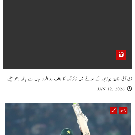
ڈی آئی خان: پہاڑپور کے علاقے میں فائرنگ کا واقعہ، دو افراد جان سے ہاتھ دھو بیٹھے
JAN 12, 2026
پاکستان
کھیل