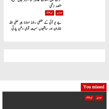
کرک میں المناک حادثہ: 6 افراد جاں بحق،
متعدد زخمی
تازہ ترین
خیبر پختونخوا
جے یو آئی کے ضلعی رہنما مولانا پیر صفی اللہ
خاندان اور ساتھیوں سمیت قومی وطن پارٹی
میں شامل
You missed
تازہ ترین
خیبر پختونخوا