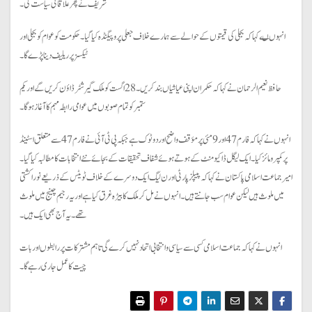
شریف نے پھر علاقائی سیاست کی۔
انہوں ںے کہا کہ بجلی کی قیمتوں کے حوالے سے ہمارے خلاف جعلی پروپیگنڈہ کیا گیا۔ حکومت کو عوام کو بجلی اور
ٹیکسز پر ریلیف دینا پڑے گا۔
حافظ نعیم الرحمان نے کہا کہ حکمران اپنی عیاشیاں بند کریں۔ 28 اگست کو ملک گیر شٹر ڈاؤن کریں گے اور یکم
ستمبر کو تمام صوبوں میں عوامی رابطہ مہم کا آغاز ہو گا۔
انہوں نے کہا کہ فارم 47 اور 9 مئی پر مؤقف واضح اور دوٹوک ہے جبکہ پی ٹی آئی نے فارم 47 سے متعلق اسٹینڈ
پر کمپرومائز کیا۔ ایک لیگل ڈاکیومنٹ کے ہوتے ہوئے شفاف تحقیقات کے بجائے نئے انتخابات کا مطالبہ کیا گیا۔
امیر جماعت اسلامی پاکستان نے کہا کہ پیپلز پارٹی اور ن لیگ ایک دوسرے کے خلاف ٹویٹس کے ذریعے نوراکشتی
میں ملوث ہیں لیکن عوام سب جانتے ہیں۔ انہوں نے مل کر ملک کا بیڑہ غرق کیا ہے اور یہ رجیم چینج میں ملوث
تھے۔ یہ آج بھی ایک ہیں۔
انہوں نے کہا کہ جماعت اسلامی کسی سے سیاسی و انتخابی اتحاد نہیں کرے گی تاہم مشترکات پر رابطوں اور بات
چیت کا عمل جاری رہے گا۔