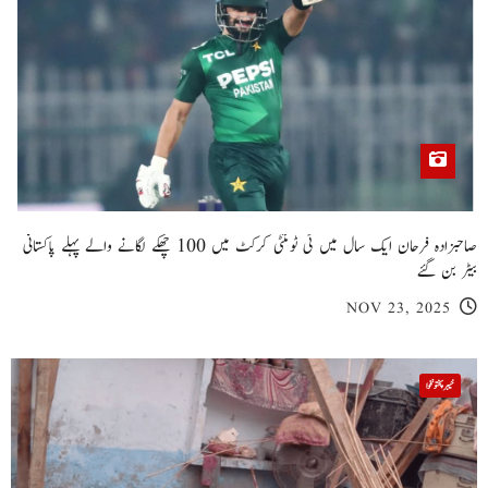
صاحبزادہ فرحان ایک سال میں ٹی ٹوئنٹی کرکٹ میں 100 چھکے لگانے والے پہلے پاکستانی
بیٹر بن گئے
NOV 23, 2025
خیبر پختونخوا