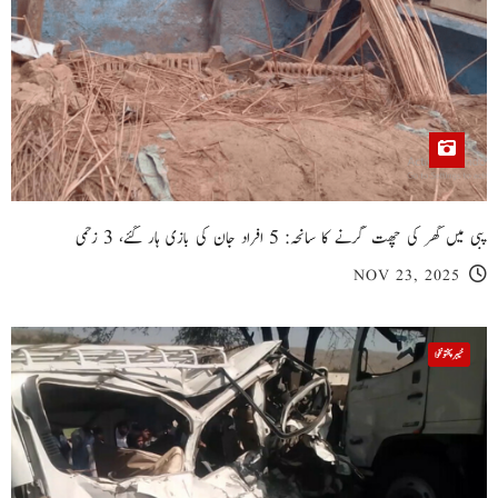
پبی میں گھر کی چھت گرنے کا سانحہ: 5 افراد جان کی بازی ہار گئے، 3 زخمی
NOV 23, 2025
خیبر پختونخوا