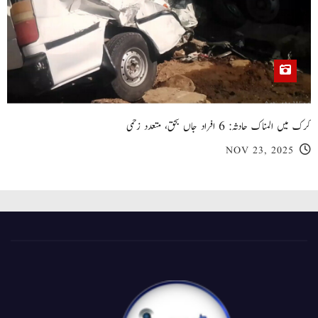
کرک میں المناک حادثہ: 6 افراد جاں بحق، متعدد زخمی
NOV 23, 2025