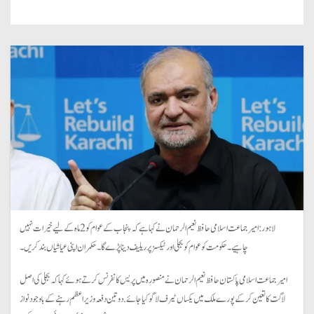
لاہور: امیر جماعت اسلامی حافظ نعیم الرحمان نے کہا ہے کہ پنجاب کے عوام کو 2 ماہ کے لیے خیرات نہیں
چاہیے۔ حکومت کو عوام کو بجلی اور ٹیکسز پر ریلیف دینا پڑے گا۔ حکمران اپنی عیاشیاں بند کریں۔
امیر جماعت اسلامی پاکستان حافظ نعیم الرحمان نے منصورہ میں پریس کانفرنس کرتے ہوئے کہا کہ بجلی کی اصل
لاگت کا تعین کرکے پورے ملک میں یکساں ٹیرف لاگو کیا جائے. دو تین دفعہ وزیر اعظم رہنے کے باوجود نواز