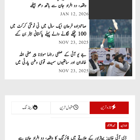
n
واقعہ، دو افراد جان سے ہاتھ دھو بیٹھے
a
JAN 12, 2026
v
صاحبزادہ فرحان ایک سال میں ٹی ٹوئنٹی کرکٹ میں
100 چھکے لگانے والے پہلے پاکستانی بیٹر بن گئے
i
NOV 23, 2025
g
جے یو آئی کے ضلعی رہنما مولانا پیر صفی اللہ
خاندان اور ساتھیوں سمیت قومی وطن پارٹی میں
a
شامل
NOV 23, 2025
t
i
o
تازہ ترین
مقبول ترین
ٹرینڈنگ
n
تازہ ترین
خیبر پختونخوا
ڈی آئی خان: پہاڑپور کے علاقے میں فائرنگ کا واقعہ، دو افراد جان سے