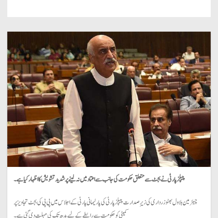
پیپلز پارٹی نے بجٹ سے متعلق حکومت کی جانب سے اعتماد میں نہ لینے پر شدید تشویش کا اظہار کیا ہے۔
چیئرمین بلاول بھٹو زرداری کی زیرِ صدارت پیپلز پارٹی کی پارلیمانی پارٹی کے اجلاس میں پی پی کی بجٹ تجاویز پر
کمیٹی کو حکومت سے رابطے کے لیے بدھ تک کی مہلت دی گئی ہے۔