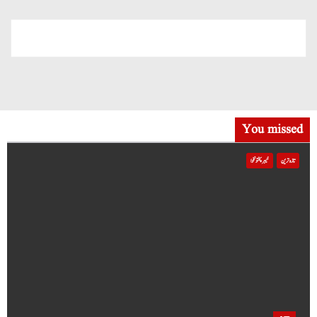
You missed
تازہ ترین
خیبر پختونخوا