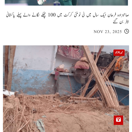
صاحبزادہ فرحان ایک سال میں ٹی ٹوئنٹی کرکٹ میں 100 چھکے لگانے والے پہلے پاکستانی
بیٹر بن گئے
NOV 23, 2025
خیبر پختونخوا