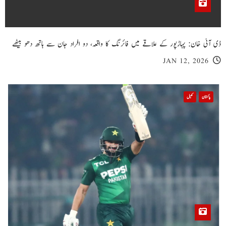
ڈی آئی خان: پہاڑپور کے علاقے میں فائرنگ کا واقعہ، دو افراد جان سے ہاتھ دھو بیٹھے
JAN 12, 2026
پاکستان
کھیل