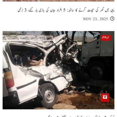
پبی میں گھر کی چھت گرنے کا سانحہ: 5 افراد جان کی بازی ہار گئے، 3 زخمی
NOV 23, 2025
خیبر پختونخوا