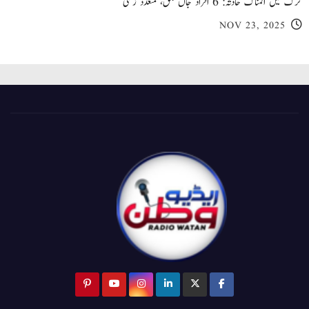
کرک میں المناک حادثہ: 6 افراد جاں بحق، متعدد زخمی
NOV 23, 2025