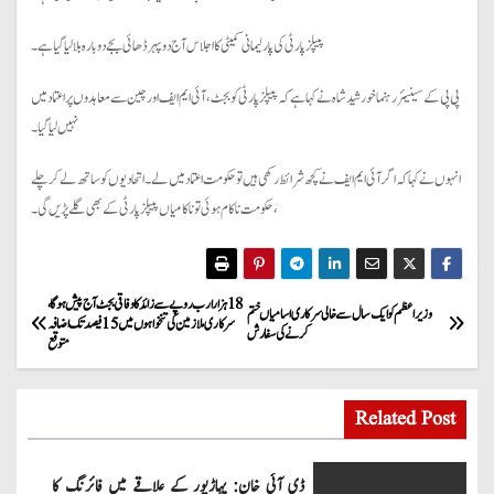
پیپلز پارٹی کی پارلیمانی کمیٹی کا اجلاس آج دوپہر ڈھائی بجے دوبارہ بلالیا گیا ہے۔
پی پی کے سینیئر رہنما خورشید شاہ نے کہا ہے کہ پیپلز پارٹی کو بجٹ، آئی ایم ایف اور چین سے معاہدوں پر اعتماد میں
نہیں لیا گیا۔
انہوں نے کہا کہ اگر آئی ایم ایف نے کچھ شرائط رکھی ہیں تو حکومت اعتماد میں لے ۔ اتحادیوں کو ساتھ لے کر چلے
، حکومت ناکام ہوئی تو ناکامیاں پیپلز پارٹی کے بھی گلے پڑیں گی ۔
P
18 ہزار ارب روپے سے زائد کا وفاقی بجٹ آج پیش ہوگا،
وزیراعظم کو ایک سال سے خالی سرکاری اسامیاں ختم
سرکاری ملازمین کی تنخواہوں میں 15 فیصد تک اضافہ
کرنے کی سفارش
متوقع
o
s
Related Post
t
ڈی آئی خان: پہاڑپور کے علاقے میں فائرنگ کا