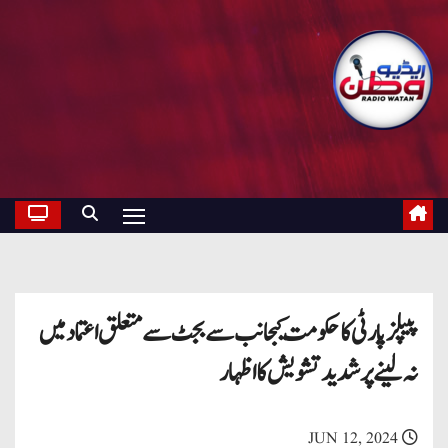
پیپلز پارٹی کا حکومت کیجانب سے بجٹ سے متعلق اعتماد میں
نہ لینے پر شدید تشویش کا اظہار
JUN 12, 2024