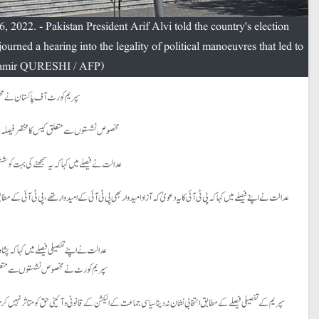
, 2022. - Pakistan President Arif Alvi told the country's election
ourned a hearing into the legality of political manoeuvres that led to
 Aamir QURESHI / AFP)
سپریم کورٹ آف پاکستان نے مخصوص نشستوں کے کیس 
مخصوص نشستوں سے متعلق کیس کامختصر فیصلہ 12 جولائی کوسنایا گیا تھا، تفصیلی فیصلے میں کہا گیا کہ انتخابی تنازع بنیادی طور پر دیگر سول تنازعات سے مختلف ہوتا ہے، الیکشن میں بڑا اسٹیک عوام کا ہوتا ہے۔
عدالت نے فیصلے میں کہا کہ یہ سمجھنے کی بہت کوشش
عدالت نے اپنے فیصلے میں کہا کہ پی ٹی آئی کا یہ دعویٰ کہ آزاد امیدوار بھی پی ٹی آئی کے امیدوار تھے، پی ٹی آئی کے م
عدالت نے اپنے تفصیلی فیصلے میں کہا کہ 
سپریم کورٹ نے مخصوص نشستوں سے متعلق اکثر