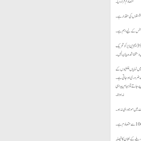
متصادم قرار دیا۔
ص نشستوں کی حقدارہے۔
گورننس کے لیے اہم ہے۔
عدالت نے فیصلے میں لکھا کہ الیکشن کمیشن مخصوص نشستوں پرپی ٹی آئی امیدواروں کونوٹیفائی کرے، فیصلے میں کہا گیا کہ بھاری دل سے بتاتے ہیں جسٹس امین الدین اور جسٹس نعیم افغان نے فیصلے سے اتفاق نہیں کیا، الیکشن کمیشن نے 80میں سے 39ایم این ایز کو تحریک
ل میں نمایاں غلطیوں کے
ت ضروری ہو جاتی ہے۔
ٹی کے آئینی حقوق واضح کر دیے جاتے تو ابہام پیدا ہی
نہ ہوتا۔
ا،بلے کے نشان کا فیصلہ