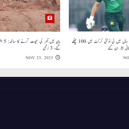
صاحبزادہ فرحان ایک سال میں ٹی ٹوئنٹی کرکٹ میں 100 چھکے
پبی میں
انی بیٹر بن گئے
گئے، 3 زخمی
NOV 23, 2025
NO