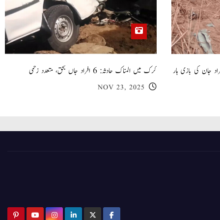
 گھر کی چھت گرنے کا سانحہ: 5 افراد جان کی بازی ہار
کرک میں المناک حادثہ: 6 افراد جاں بحق، متعدد زخمی
NOV 23, 2025