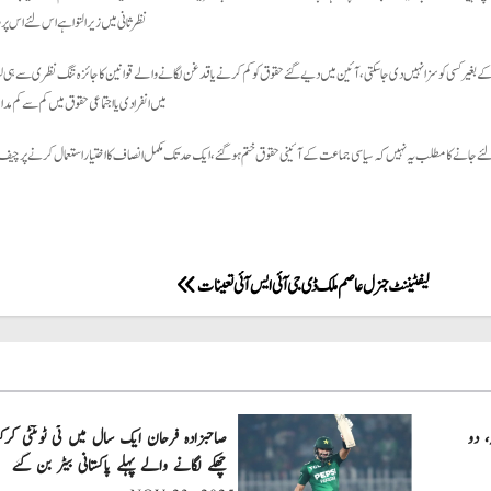
نظرثانی میں زیرالتوا ہے اس لئے اس پ
ن کے بغیر کسی کو سزا نہیں دی جا سکتی،آئین میں دیے گئے حقوق کو کم کرنے یا قدغن لگانے والے قوانین کا جائزہ تنگ نظری سے ہی ل
میں انفرادی یا اجتماعی حقوق میں کم سے کم مدا
 واپس لئے جانے کا مطلب یہ نہیں کہ سیاسی جماعت کے آئینی حقوق ختم ہوگئے،ایک حد تک مکمل انصاف کا اختیاراستعمال کرنے پر چیف 
لیفٹیننٹ جنرل عاصم ملک ڈی جی آئی ایس آئی تعینات
، دو
چھکے لگانے والے پہلے پاکستانی بیٹر بن گئے