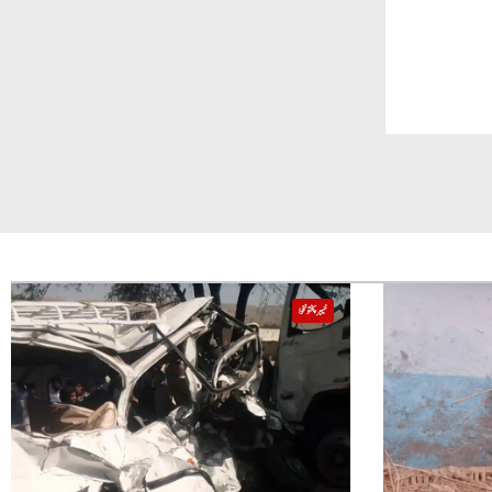
خیبر پختونخوا