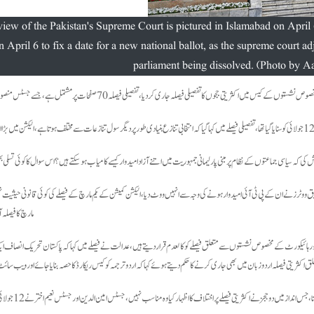
iew of the Pakistan's Supreme Court is pictured in Islamabad on April 6
April 6 to fix a date for a new national ballot, as the supreme court adj
parliament being dissolved. (Photo by
میں اکثریتی ججوں کا تفصیلی فیصلہ جاری کردیا، تفصیلی فیصلہ 70 صفحات پر مشتمل ہے، جسے جسٹس منصور علی شاہ نے تحریر کیا۔
 کی کہ سیاسی جماعتوں کے نظام پر مبنی پارلیمانی جمہوریت میں اتنے آزاد امیدوار کیسے کامیاب ہوسکتے ہیں؟ اس سوال کا کوئی تسلی 
طابق ووٹرز نے ان کے پی ٹی آئی امیدوار ہونے کی وجہ سے انہیں ووٹ دیا، الیکشن کمیشن کے یکم مارچ کے فیصلے کی کوئی قانونی حیثیت نہ
مارچ کا فیصل
پشاور ہائیکورٹ کے مخصوص نشستوں سے متعلق فیصلے کوکالعدم قراردیتے ہیں،عدالت نے فیصلے میں کہا کہ پاکستان تحریک انصاف
یتی فیصلہ اردو زبان میں بھی جاری کرنے کا حکم دیتے ہوئے کہا کہ اردو ترجمہ کو کیس ریکارڈ کا حصہ بنایا جائے اور ویب سائ
سپریم کے تفصیلی فیصلے کے مطابق انتخابی نشان نہ دی