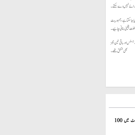
ر رائے نہیں دے سکتے۔
یا جا سکتا ہے،جمہوریت
خلت یقینی بنانی چاہیے۔
جسٹس اور باقی تین ججز
بھی متفق تھے۔
صاحبزادہ فرحان ایک سال میں ٹی ٹوئنٹی کرکٹ میں 100