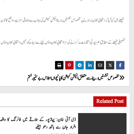
فیصلے میں کہا گیا کہ انتخابی نشان نہ ہونے پر مخصوص نشستیں نہ دینا الیکشن کمیشن کی جانب سے اضافی سزا ہے،واضح قانو
تفصیلی فیصلے کے مطابق انٹراپارٹی انتخابات نہ کرانے کی سزا انتخابی نشان واپس لینے سے زیادہ کچھ نہیں، انتخابی نشان
P
مخصوص نشستیں دینے سے متعلق الیکشن کمیشن کا پانچواں اجلاس بے نتیجہ ختم
o
Related Post
s
t
ڈی آئی خان: پہاڑپور کے علاقے میں فائرنگ کا واقعہ
افراد جان سے ہاتھ دھو بیٹھے
n