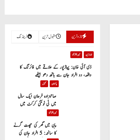
تازہ ترین
مقبول ترین
ٹرینڈنگ
تازہ ترین
خیبر پختونخوا
ڈی آئی خان: پہاڑپور کے علاقے میں فائرنگ کا
واقعہ، دو افراد جان سے ہاتھ دھو بیٹھے
پاکستان
کھیل
صاحبزادہ فرحان ایک سال
میں ٹی ٹوئنٹی کرکٹ میں
100 چھکے لگانے والے پہلے
خیبر پختونخوا
پاکستانی بیٹر بن گئے
پبی میں گھر کی چھت گرنے
کا سانحہ: 5 افراد جان کی