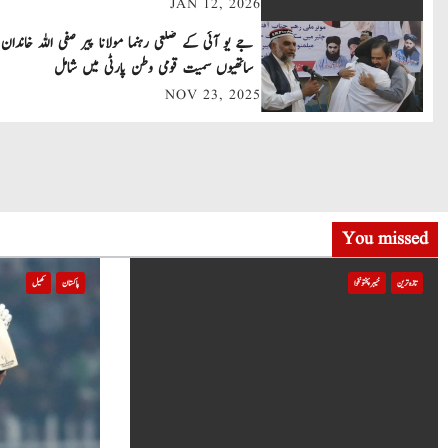
JAN 12, 2026
a
جے یو آئی کے ضلعی رہنما مولانا پیر صفی اللہ خاندان 
v
ساتھیوں سمیت قومی وطن پارٹی میں شامل
NOV 23, 2025
i
g
a
t
You missed
i
تازہ ترین
خیبر پختونخوا
پاکستان
کھیل
o
n