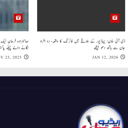
ڈی آئی خان: پہاڑپور کے علاقے میں فائرنگ کا واقعہ، دو افراد
جان سے ہاتھ دھو بیٹھے
لگانے والے پہلے پاکست
V 23, 2025
JAN 12, 2026