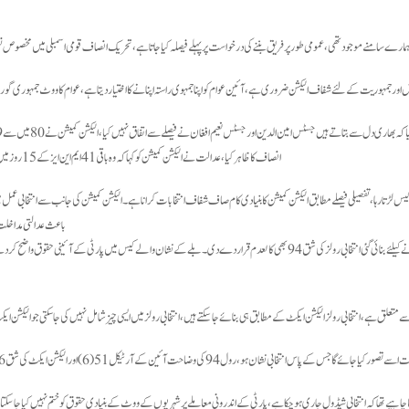
ت ہمارے سامنے موجود تھی،عمومی طور پر فریق بننے کی درخواست پر پہلے فیصلہ کیا جاتا ہے،تحریک انصاف قومی اسمبلی میں مخصو
اہش اورجمہوریت کے لئے شفاف الیکشن ضروری ہے،آئین عوام کو اپنا جمہوی راستہ اپنانے کا اختیار دیتا ہے،عوام کا ووٹ جمہوری 
انصاف کا ظاہر کیا،عدالت نے الیکشن کمیشن کو کہا کہ وہ باقی 41ایم این ایز کے 15روز میں دستخط شدہ بیان لیں۔
پر کیس لڑتا رہا،تفصیلی فیصلے مطابق الیکشن کمیشن کا بنیادی کام صاف شفاف انتخابات کرانا ہے۔الیکشن کمیشن کی جانب سے انتخابی عم
باعث عدالتی مداخل
سپریم کورٹ نے بلے کے انتخابی نشان چھیننے کی کارروائی پر تحفظات کا اظہار کیا، عدالت نے مخصوص نشستیں الاٹ کرنے کیلئے بنائی گئی انتخابی رولز کی شق 94 بھی کالعدم قرار دے دی۔بلے کے نشان والے کیس میں پار
ا چاہیے تھا کہ انتخابی شیڈول جاری ہو چکا ہے،پارٹی کے اندرونی معاملے پر شہریوں کے ووٹ کے بنیادی حقوق کو ختم نہیں کیا جا سکت