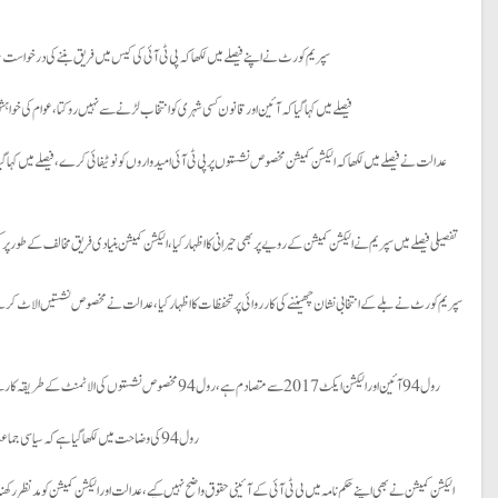
سپریم کورٹ نے اپنے فیصلے میں لکھا کہ پی ٹی آئی کی کیس میں فریق بننے کی درخواس
فیصلے میں کہا گیا کہ آئین اور قانون کسی شہری کوانتخاب لڑنے سے نہیں روکتا، عوام کی خو
تفصیلی فیصلے میں سپریم نے الیکشن کمیشن کے رویے پر بھی حیرانی کا اظہار کیا، الیکشن کمیشن بنیادی فریق مخالف کے طور 
رول 94 آئین اور الیکشن ایکٹ 2017 سے متصادم ہے،رول 94 مخصوص نشستوں کی الاٹمنٹ کے طریقہ کار سے متعلق ہے، انتخابی رولز الیکشن ایکٹ کے مطابق ہی بنائے جا سکتے ہیں، انتخابی رولز میں ایسی چیز شامل نہیں کی جا سکتی جو الیکشن ایکٹ میں موجود ہی نہ ہو۔
رول 94 کی وضاحت میں لکھا گیا ہے کہ سیاسی جماعت اسے تصور کیا جائے گا جس کے پاس انتخابی نشان ہو، رول 94 کی وضاحت آئین کے آرٹیکل 51(6) اور الیکشن ایکٹ کی شق 106 سے متصادم ہے۔
الیکشن کمیشن نے بھی اپنے حکم نامہ میں پی ٹی آئی کے آئینی حقوق واضح نہیں کیے،عدالت اور الیکشن کمیشن کو مدنظر رکھن