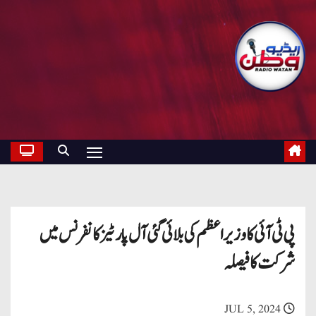
پی ٹی آئی کا وزیراعظم کی بلائی گئی آل پارٹیز کانفرنس میں
شرکت کا فیصلہ
JUL 5, 2024