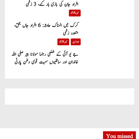
افراد جان کی بازی ہار گئے، 3 زخمی
خیبر پختونخوا
کرک میں المناک حادثہ: 6 افراد جاں بحق،
متعدد زخمی
تازہ ترین
خیبر پختونخوا
جے یو آئی کے ضلعی رہنما مولانا پیر صفی اللہ
خاندان اور ساتھیوں سمیت قومی وطن پارٹی
میں شامل
You missed