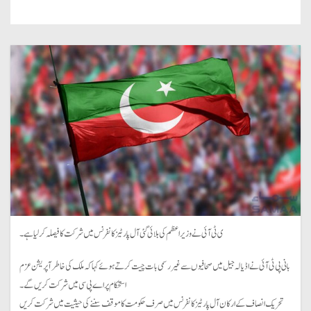
ی ٹی آئی نے وزیراعظم کی بلائی گئی آل پارٹیز کانفرنس میں شرکت کا فیصلہ کر لیا ہے۔
بانی پی ٹی آئی نے اڈیالہ جیل میں صحافیوں سے غیر رسمی بات چیت کرتے ہوئے کہا کہ ملک کی خاطر آپریشن عزم
استحکام پر اے پی سی میں شرکت کریں گے۔
تحریک انصاف کے ارکان آل پارٹیز کانفرنس میں صرف حکومت کا موقف سننے کی حیثیت میں شرکت کریں