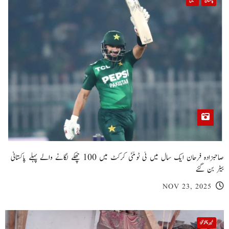
پاکستان
کھیل
صاحبزادہ فرحان ایک سال میں ٹی ٹوئنٹی کرکٹ میں 100 چھکے لگانے والے پہلے پاکستانی
بیٹر بن گئے
NOV 23, 2025
خیبر پختونخوا