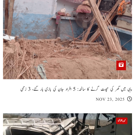
پبی میں گھر کی چھت گرنے کا سانحہ: 5 افراد جان کی بازی ہار گئے، 3 زخمی
NOV 23, 2025
خیبر پختونخوا