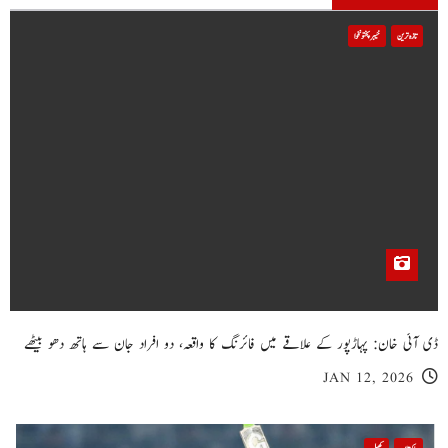
تازہ ترین
خیبر پختونخوا
ڈی آئی خان: پہاڑپور کے علاقے میں فائرنگ کا واقعہ، دو افراد جان سے ہاتھ دھو بیٹھے
JAN 12, 2026