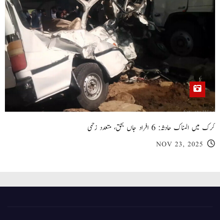
کرک میں المناک حادثہ: 6 افراد جاں بحق، متعدد زخمی
NOV 23, 2025