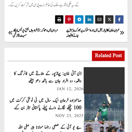
گے، یہ ملکی ایشو ہے، ملک کی خاطر اے پی سی میں شرکت کریں گے۔
P
عمران خان کا اڈیالہ جیل میں ناروا سلوک پر بھوک ہڑتال پر
مردان میں دھماکہ:3افراد جاں بحق،پولیس اہلکار
جانے کا فیصلہ
سمیت8زخمی
o
s
Related Post
t
ڈی آئی خان: پہاڑپور کے علاقے میں فائرنگ کا
n
واقعہ، دو افراد جان سے ہاتھ دھو بیٹھے
JAN 12, 2026
a
صاحبزادہ فرحان ایک سال میں ٹی ٹوئنٹی کرکٹ میں
v
100 چھکے لگانے والے پہلے پاکستانی بیٹر بن گئے
NOV 23, 2025
i
جے یو آئی کے ضلعی رہنما مولانا پیر صفی اللہ