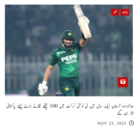
پاکستان
کھیل
صاحبزادہ فرحان ایک سال میں ٹی ٹوئنٹی کرکٹ میں 100 چھکے لگانے والے پہلے پاکستانی
بیٹر بن گئے
NOV 23, 2025