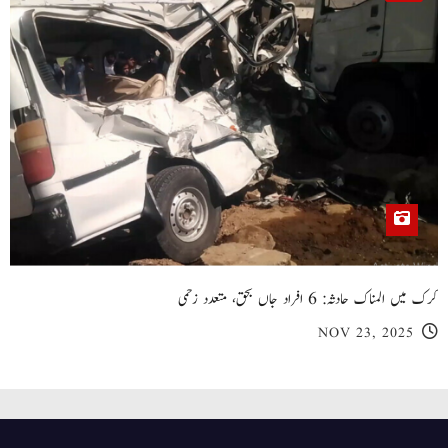
کرک میں المناک حادثہ: 6 افراد جاں بحق، متعدد زخمی
NOV 23, 2025