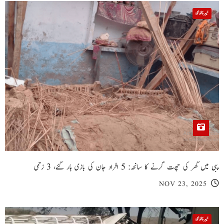
خیبر پختونخوا
پبی میں گھر کی چھت گرنے کا سانحہ: 5 افراد جان کی بازی ہار گئے، 3 زخمی
NOV 23, 2025
خیبر پختونخوا