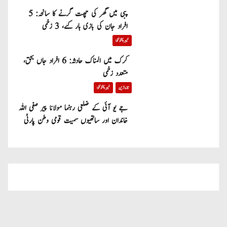
پبی میں گھر کی چھت گرنے کا سانحہ: 5
افراد جان کی بازی ہار گئے، 3 زخمی
خیبر پختونخوا
کرک میں المناک حادثہ: 6 افراد جاں بحق،
متعدد زخمی
تازہ ترین
خیبر پختونخوا
جے یو آئی کے ضلعی رہنما مولانا پیر صفی اللہ
خاندان اور ساتھیوں سمیت قومی وطن پارٹی
میں شامل