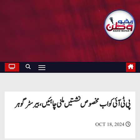
پی ٹی آئی کو اب مخصوص نشستیں ملنی چاہئیں،بیرسٹر گوہر
OCT 18, 2024