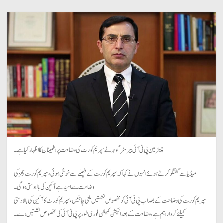
چیئرمین پی ٹی آئی بیرسٹر گوہر نے سپریم کورٹ کی وضاحت پر اطمینان کا اظہارکیا ہے۔
میڈیا سے گفتگو کرتے ہوئے انہوں نے کہا کہ سپریم کورٹ کے فیصلے سے خوشی ہوئی،سپریم کورٹ ججز کی
وضاحت سے امید ہے آئین کی بالادستی ہو گی۔
سپریم کورٹ کی وضاحت کے بعد اب پی ٹی آئی کو مخصوص نشستیں ملنی چاہئیں،سپریم کورٹ کا آئین کی بالادستی
کیلئے کردار اہم ہے،وضاحت کے بعد الیکشن کمیشن فوری طور پر پی ٹی آئی کی مخصوص نشستیں دے۔