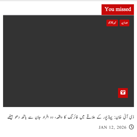
You missed
تازہ ترین
خیبر پختونخوا
ڈی آئی خان: پہاڑپور کے علاقے میں فائرنگ کا واقعہ، دو افراد جان سے ہاتھ دھو بیٹھے
JAN 12, 2026