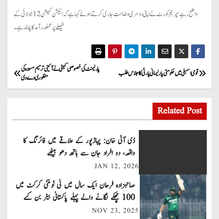
واضح رہے سپریم کورٹ نے اپنی دوسری وضاحت جاری کرتے ہوئے کہا ہے کہ الیکشن کمیشن 12 جولائی کے
فیصلے پر عملدرآمد کا پابند ہے۔
P
پارلیمنٹ کی خصوصی کمیٹی نے آئینی ترمیم مسودہ کی
قومی اسمبلی میں حکومتی پارلیمانی پارٹی کا اجلاس طلب
منظوری دے دی
o
s
Related Post
t
ڈی آئی خان: پہاڑپور کے علاقے میں فائرنگ کا
n
واقعہ، دو افراد جان سے ہاتھ دھو بیٹھے
JAN 12, 2026
a
صاحبزادہ فرحان ایک سال میں ٹی ٹوئنٹی کرکٹ میں
v
100 چھکے لگانے والے پہلے پاکستانی بیٹر بن گئے
NOV 23, 2025
i