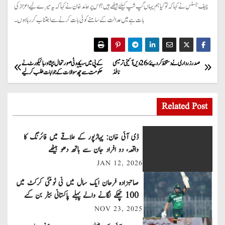
چیف جسٹس نے کہا کہ تو کیا ہم یہاں گپ شپ کیلئے بیٹھے ہیں؟ اس پر حامد خان نے کہا کہ یہ میرے لیے اعزاز کی
بات ہے میں عدالت کے سامنے کوئی بات کرنے سے اجتناب کر رہا ہوں۔
P
صدر زرداری نے دستخط کر دیئے ، 26 ویں آئینی ترمیمی
کے پی میں سیکیوٹی صورتحال؛ پشاور ہائیکورٹ نے
نافذ
حکومت سے چھ سوالات کے جوابات طلب کرلیے
o
s
Related Post
t
ڈی آئی خان: پہاڑپور کے علاقے میں فائرنگ کا
n
واقعہ، دو افراد جان سے ہاتھ دھو بیٹھے
JAN 12, 2026
a
صاحبزادہ فرحان ایک سال میں ٹی ٹوئنٹی کرکٹ میں
v
100 چھکے لگانے والے پہلے پاکستانی بیٹر بن گئے
NOV 23, 2025
i