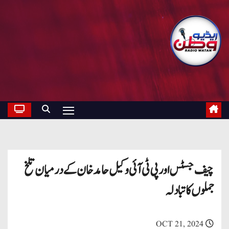
چیف جسٹس اور پی ٹی آئی وکیل حامد خان کے درمیان تلخ
جملوں کا تبادلہ
OCT 21, 2024