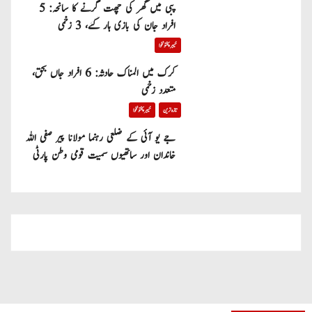
پبی میں گھر کی چھت گرنے کا سانحہ: 5
افراد جان کی بازی ہار گئے، 3 زخمی
خیبر پختونخوا
کرک میں المناک حادثہ: 6 افراد جاں بحق،
متعدد زخمی
تازہ ترین
خیبر پختونخوا
جے یو آئی کے ضلعی رہنما مولانا پیر صفی اللہ
خاندان اور ساتھیوں سمیت قومی وطن پارٹی
میں شامل