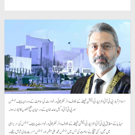
اسلام آباد: پی ٹی آئی انٹرا پارٹی الیکشن فیصلے کے خلاف دائر نظر ثانی درخواست کی سماعت کے دوران چیف جسٹس
اور پی ٹی آئی وکیل حامد خان کے درمیان تلخ جملوں کا تبادلہ ہوا۔
میڈیا کے مطابق پی ٹی آئی انٹرا پارٹی الیکشن فیصلے کے خلاف دائر نظر ثانی درخواست پر چیف جسٹس کی سربراہی
میں تین رکنی بینچ نے سماعت کی جس میں جسٹس محمد علی مظہر اور جسٹس مسرت ہلالی شامل تھے۔