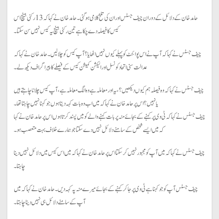
حامد خان کے دلائل کے دوران چیف جسٹس اور ان کی تلخ کلامی ہوگئی۔ حامد خان نے کہا کہ 13 رکنی بینچ اس
کیس کا فیصلہ دے چکا ہے تین رکنی بینچ یہ کیس نہیں سن سکتا۔
چیف جسٹس نے کہا کہ آپ نے اس پوائنٹ کو پہلے کیوں نہیں اٹھایا؟ آپ کیس کو چلالیں۔ حامد خان نے کہا کہ
عدالت سنی اتحاد کونسل اور الیکشن کمیشن کیس کے فیصلے کا پیراگراف دیکھ لے۔
چیف جسٹس نے کہا کہ وہ فیصلہ ہم کیوں دیکھیں؟ ،یہ اور معاملہ ہے وہ الگ معاملہ ہے، آپ کیس چلانا چاہتے ہیں
یا نہیں؟ اس پر حامد خان نے کہا کہ میں اب وہ بات کہہ دیتا ہوں جو کہنا نہیں چاہتاتھا۔
چیف جسٹس نے کہا کہ ٹی وی پر کہنے کے بجائے منہ پر بات کہنے والے کو میں پسند کرتا ہوں اس پر حامد خان نے کہا
کہ میں ایسے شخص کے سامنے دلائل نہیں دے سکتا جو ہمارے خلاف بہت متعصب ہو۔
چیف جسٹس نے کہا کہ میں آپ کو مجبور نہیں کرسکتا اس پر حامد خان نے کہا کہ میں اس کیس میں دلائل نہیں دینا
چاہتا۔
چیف جسٹس آپ کو جو کہنا ہے ٹی وی پر جا کر کہنے کے بجائے میرے منہ پہ کہہ دیں۔ حامد خان نے کہا کہ میں
آپ کے سامنے دلائل ہی نہیں دینا چاہتا۔