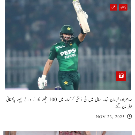
پاکستان
کھیل
صاحبزادہ فرحان ایک سال میں ٹی ٹوئنٹی کرکٹ میں 100 چھکے لگانے والے پہلے پاکستانی
بیٹر بن گئے
NOV 23, 2025