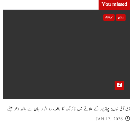
You missed
تازہ ترین
خیبر پختونخوا
ڈی آئی خان: پہاڑپور کے علاقے میں فائرنگ کا واقعہ، دو افراد جان سے ہاتھ دھو بیٹھے
JAN 12, 2026