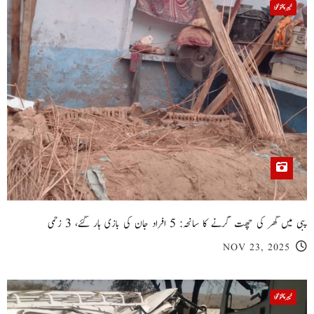
خیبر پختونخوا
پبی میں گھر کی چھت گرنے کا سانحہ: 5 افراد جان کی بازی ہار گئے، 3 زخمی
NOV 23, 2025
خیبر پختونخوا