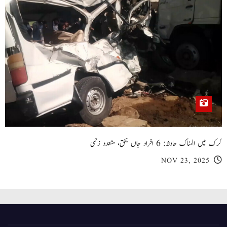
کرک میں المناک حادثہ: 6 افراد جاں بحق، متعدد زخمی
NOV 23, 2025