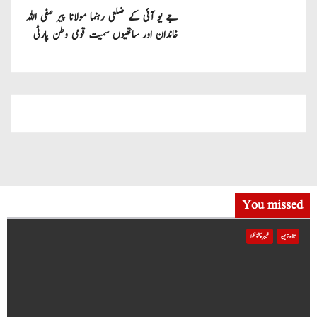
جے یو آئی کے ضلعی رہنما مولانا پیر صفی اللہ
خاندان اور ساتھیوں سمیت قومی وطن پارٹی
میں شامل
You missed
تازہ ترین
خیبر پختونخوا