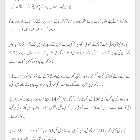
نیوزی لینڈ نے ٹاس جیت کر پہلے بیٹنگ کرنے کا فیصلہ کیا۔
نیوزی لینڈ نے پہلے بیٹنگ کرتے ہوئے مقررہ اوورز میں 7 وکٹوں کے نقصان پر 251 رنز بنائے۔ اور بھارت کو
جیت کے لیے 252 رنز کا ہدف دے دیا۔
نیوزی لینڈ کی پہلی وکٹ 57 کے مجموعی اسکور پر گر گئی۔ جب کیویز کے اوپنر بیٹر ویل ینگ 15 رنز بنا کر یارون
چکرورتی کی گیند پر آؤٹ ہوئے۔ کیویز کا دوسرا کھلاڑی 69 کے مجموعی اسکور پر آؤٹ ہوا۔ راچن رویندرا 37 رنز
بنا کر کلدیپ یادیو کی گیند پر آؤٹ ہوئے۔
نئے آنے والے کھلاڑی کین ولیمسن زیادہ دیر پچ پر کھڑے نہ رہ سکے اور 75 کے کے مجموعی اسکور پر صرف 11
رنز بنا کر ہی پویلین لوٹ گئے۔ یہ وکٹ بھی بھارتی باؤلر کلدیپ یادیو کے حصے میں آئی۔
نیوزی لینڈ کی چوتھی وکٹ 108 کے مجموعی رنز پر گر گئی۔ ٹام لیتھم 14 رنز بنا کر رویندرا جدیجا کی گیند پر ایل بی
ڈبلیو آؤٹ ہوئے۔ 5ویں وکٹ 165 کے مجموعی رنز پر گری۔ گلین فلپس 34 رنز بنا کر یارون چکرورتی کی گیند
پر بولڈ ہوئے۔
کیویز کی چھٹی وکٹ 211 کے مجموعی رنز پر گری۔ جب ڈیرل مچل 63 رنز بنا کر آؤٹ ہوئے۔ 239 رنز پر
نیوزی لینڈ کو ساتویں وکٹ کا نقصان اٹھانا پڑا۔