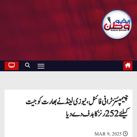
چیمپئنز ٹرافی فائنل، نیوزی لینڈ نے بھارت کو جیت
کیلئے 252 رنز کا ہدف دے دیا
MAR 9, 2025