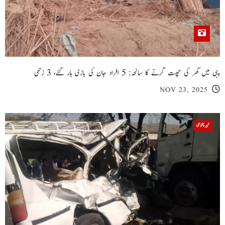
پبی میں گھر کی چھت گرنے کا سانحہ: 5 افراد جان کی بازی ہار گئے، 3 زخمی
NOV 23, 2025
خیبر پختونخوا