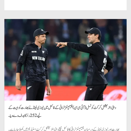
دبئی: انرنیشنل کرکٹ کونسل (آئی سی سی) چیمپئنز ٹرافی کے فائنل میں نیوزی لینڈ نے بھارت کو جیت کے
لیے 252 رنز کا ہدف دے دیا۔
بھارت اور نیوزی لینڈ کے درمیان چیمپئنز ٹرافی کا فائنل میچ دبئی انٹرنیشنل کرکٹ اسٹیڈیم میں کھیلا جا رہا ہے۔