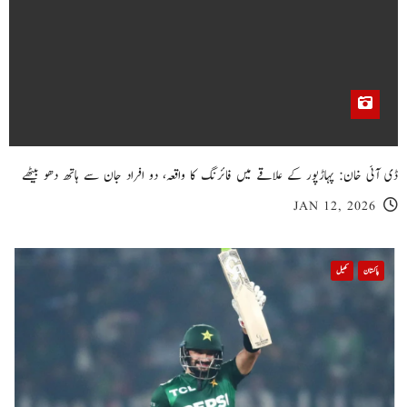
ڈی آئی خان: پہاڑپور کے علاقے میں فائرنگ کا واقعہ، دو افراد جان سے ہاتھ دھو بیٹھے
JAN 12, 2026
پاکستان
کھیل