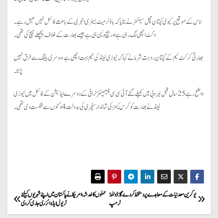
ٹاس کے موقع پر کیوی کپتان مچل سینٹنر نے بتایا کہ باؤلر میٹ ہینری انجری کے باعث فائنل نہیں ھیل رہے۔
وکٹ اچھی لگ رہی ہے اور پچ ویسی ہی ہے جیسے بھارت کے خلاف پچھلے میچ کی تھی۔
بھارتی کرکٹ ٹیم کے کپتان روہت شرما نے کہا کہ نیوزی لینڈ کی ٹیم بہت اچھی ہے، دوسری بیٹنگ سے فرق نہیں
پڑتا۔
واضح رہے 25 سال قبل نیروبی میں کھیلےگئے آئی سی سی چیمپئنز ٹرافی کے دوسرے ایڈیشن کے فائنل میں نیوزی
لینڈ نے بھارت کو کرس کینز کی شاندار سنچری کی بدولت 4 وکٹوں سے شکست دی تھی۔
P
یوکرین معدنیات کے معاہدے پر دستخط کر دے گا: ڈونلڈ
حملوں کا خدشہ ، امریکا نے پاکستان میں اپنے شہریوں کیلئے
ٹرمپ
ٹریول ایڈوائزری جاری کر دی