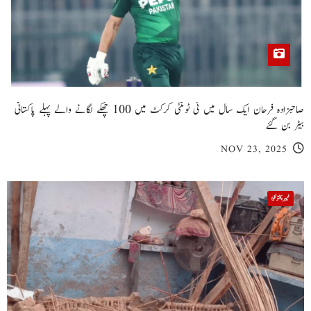
صاحبزادہ فرحان ایک سال میں ٹی ٹوئنٹی کرکٹ میں 100 چھکے لگانے والے پہلے پاکستانی
بیٹر بن گئے
NOV 23, 2025
خیبر پختونخوا