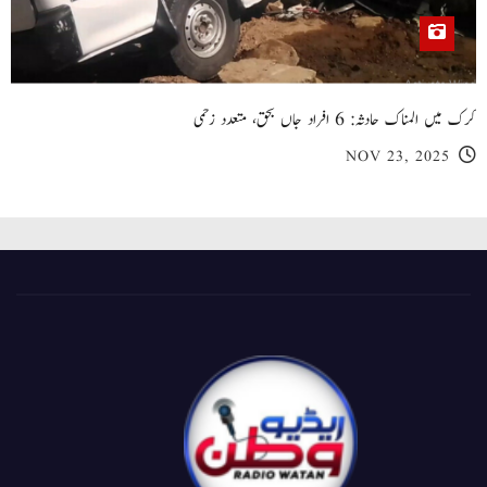
کرک میں المناک حادثہ: 6 افراد جاں بحق، متعدد زخمی
NOV 23, 2025