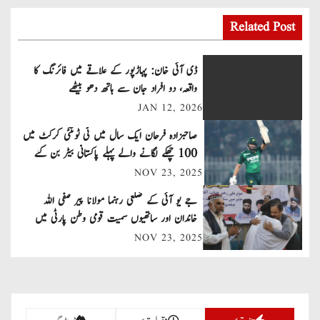
o
s
Related Post
t
ڈی آئی خان: پہاڑپور کے علاقے میں فائرنگ کا
n
واقعہ، دو افراد جان سے ہاتھ دھو بیٹھے
JAN 12, 2026
a
صاحبزادہ فرحان ایک سال میں ٹی ٹوئنٹی کرکٹ میں
v
100 چھکے لگانے والے پہلے پاکستانی بیٹر بن گئے
NOV 23, 2025
i
جے یو آئی کے ضلعی رہنما مولانا پیر صفی اللہ
g
خاندان اور ساتھیوں سمیت قومی وطن پارٹی میں
a
شامل
NOV 23, 2025
t
i