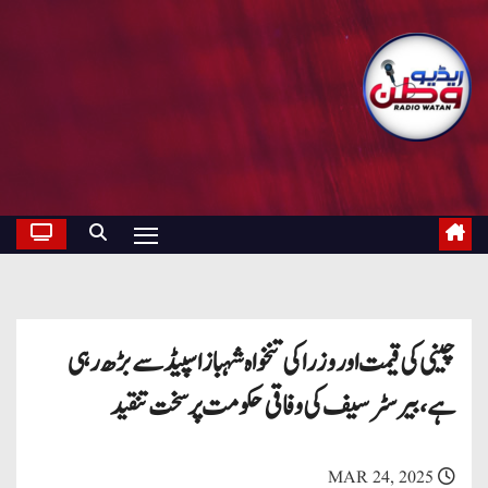
چینی کی قیمت اور وزرا کی تنخواہ شہباز اسپیڈ سے بڑھ رہی
ہے، بیرسٹر سیف کی وفاقی حکومت پر سخت تنقید
MAR 24, 2025