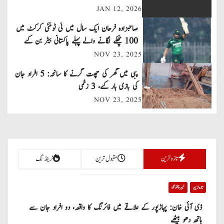
JAN 12, 2026
a
صاحبزادہ فرحان ایک سال میں ٹی ٹوئنٹی کرکٹ میں
v
100 چھکے لگانے والے پہلے پاکستانی بیٹر بن گئے
NOV 23, 2025
i
پبی میں گھر کی چھت گرنے کا سانحہ: 5 افراد جان
g
کی بازی ہار گئے، 3 زخمی
a
NOV 23, 2025
t
i
تازہ ترین
مقبول ترین
ٹرینڈنگ
o
n
تازہ ترین
خیبر پختونخوا
ڈی آئی خان: پہاڑپور کے علاقے میں فائرنگ کا واقعہ، دو افراد جان سے
ہاتھ دھو بیٹھے