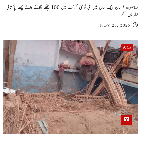
صاحبزادہ فرحان ایک سال میں ٹی ٹوئنٹی کرکٹ میں 100 چھکے لگانے والے پہلے پاکستانی
بیٹر بن گئے
NOV 23, 2025
خیبر پختونخوا