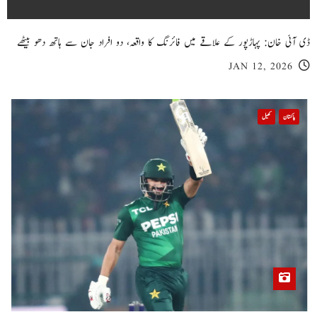
ڈی آئی خان: پہاڑپور کے علاقے میں فائرنگ کا واقعہ، دو افراد جان سے ہاتھ دھو بیٹھے
JAN 12, 2026
پاکستان
کھیل