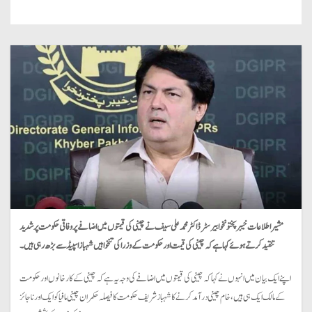
مشیر اطلاعات خیبر پختونخوا بیرسٹر ڈاکٹر محمد علی سیف نے چینی کی قیمتوں میں اضافے پر وفاقی حکومت پر شدید
تنقید کرتے ہوئے کہا ہے کہ چینی کی قیمت اور حکومت کے وزرا کی تنخواہیں شہباز اسپیڈ سے بڑھ رہی ہیں۔
اپنے ایک بیان میں انہوں نے کہا کہ چینی کی قیمتوں میں اضافے کی وجہ یہ ہے کہ چینی کے کارخانوں اور حکومت
کے مالک ایک ہی ہیں، خام چینی درآمد کرنے کا شہباز شریف حکومت کا فیصلہ حکمران چینی مافیا کو ایک اور ناجائز