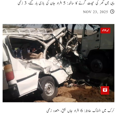
پبی میں گھر کی چھت گرنے کا سانحہ: 5 افراد جان کی بازی ہار گئے، 3 زخمی
NOV 23, 2025
خیبر پختونخوا
کرک میں المناک حادثہ: 6 افراد جاں بحق، متعدد زخمی