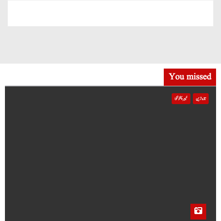
You missed
تازہ ترین
خیبر پختونخوا