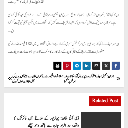
فائدہ پہچانے کی مجرمانہ کوشش ہے۔
ان کا کہنا تھا کہ حکمران شوگر مافیا نے ناجائز منافع سے اپنی عید میٹھی اور مہنگائی کے مارے عوام کی عید پھیکی کر دی
ہے، عرفان صدیقی سے اپیل کرتا ہوں کہ شہباز شریف سے کہیں کہ تنخواہ لے لیں لیکن چینی کی قیمت کم کرا
دیں۔
بیرسٹر سیف نے کہا کہ چوری چوری سرکولیشن سمری کے ذریعے وزرا کی تنخواہوں میں 188 فی صد اضافے کی
منظوری سے 20 مارچ کے وفاقی کابینہ کے رضاکارانہ کام کرنے کا اعلان جھوٹ ثابت ہو چکا ہے۔
P
ناران: جھیل سیف الملوک روڈ پر برفانی تودا مکانات اور
اسلام آباد ہائیکورٹ نے عمران خان سے ہفتے میں دو دن کی
ہوٹلز پر آ گرا
جیل ملاقات بحال کر دی
o
s
Related Post
t
ڈی آئی خان: پہاڑپور کے علاقے میں فائرنگ کا
n
واقعہ، دو افراد جان سے ہاتھ دھو بیٹھے